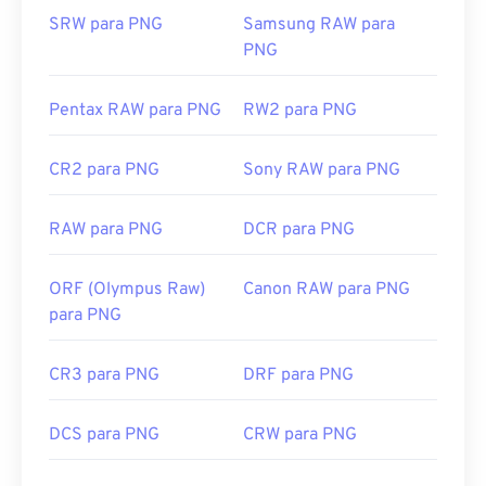
criar transparência na imagem, principalmente em
SRW para PNG
Samsung RAW para
um fundo transparente.
PNG
Desenvolvido por:
PNG Development Group
Pentax RAW para PNG
RW2 para PNG
Lançamento inicial:
1 de outubro de 1996
CR2 para PNG
Sony RAW para PNG
Links úteis:
Artigo da LifeWire sobre PNGs
RAW para PNG
DCR para PNG
Artigo Wiki sobre PNGs
Ferramentas PNG relacionadas:
ORF (Olympus Raw)
Canon RAW para PNG
para PNG
Use nosso
Seletor de Cores
para escolher cores de
imagens
CR3 para PNG
DRF para PNG
DCS para PNG
CRW para PNG