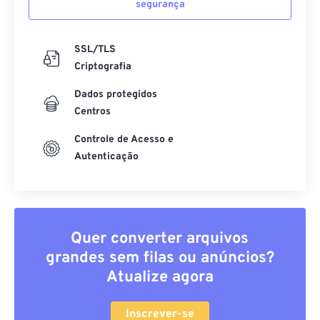
segurança
SSL/TLS
Criptografia
Dados protegidos
Centros
Controle de Acesso e
Autenticação
Quer converter arquivos
grandes sem filas ou anúncios?
Atualize agora
Inscrever-se