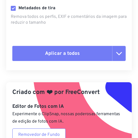
Metadados de tira
Remova todos os perfis, EXIF ​​e comentários da imagem para
reduzir o tamanho
Aplicar a todos
Redefinir todas as opções
Aplicar a partir da predefinição
Criado com
❤️
por
FreeConvert
Salvar como predefinição
Editor de Fotos com IA
Experimente o ClipSnap, nossas poderosas ferramentas
de edição de fotos com IA.
Removedor de Fundo