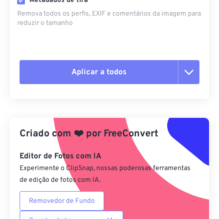
Metadados de tira
Remova todos os perfis, EXIF ​​e comentários da imagem para
reduzir o tamanho
Aplicar a todos
Redefinir todas as opções
Aplicar a partir da predefinição
Criado com
❤️
por
FreeConvert
Salvar como predefinição
Editor de Fotos com IA
Experimente o ClipSnap, nossas poderosas ferramentas
de edição de fotos com IA.
Removedor de Fundo