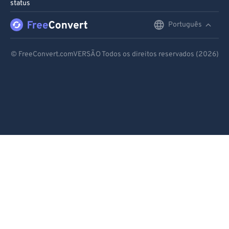
status
Português
English
Deutsch
© FreeConvert.comVERSÃO Todos os direitos reservados (2026)
Español
Français
Português
Italiano
Dutch
日本語
简体中文
繁體中文