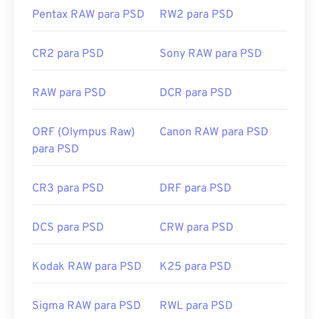
Ferramentas JPG relacionadas:
Pentax RAW para PSD
RW2 para PSD
Use nosso
Seletor de Cores
para escolher cores de
Desenvolvido por:
Adobe Inc.
imagens
CR2 para PSD
Sony RAW para PSD
Lançamento inicial:
19 de fevereiro de 1990
Links úteis:
RAW para PSD
DCR para PSD
https://www.lifewire.com/psd-file-2622194
ORF (Olympus Raw)
Canon RAW para PSD
para PSD
CR3 para PSD
DRF para PSD
DCS para PSD
CRW para PSD
Kodak RAW para PSD
K25 para PSD
Sigma RAW para PSD
RWL para PSD