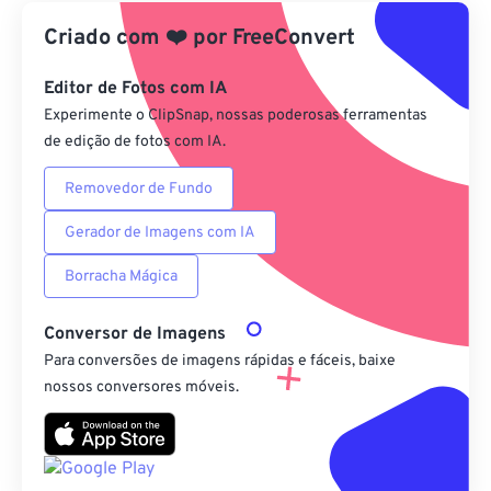
Criado com
❤️
por
FreeConvert
Do Google Drive
Editor de Fotos com IA
Do OneDrive
Experimente o ClipSnap, nossas poderosas ferramentas
de edição de fotos com IA.
Removedor de Fundo
Da URL
Gerador de Imagens com IA
Borracha Mágica
Conversor de Imagens
Para conversões de imagens rápidas e fáceis, baixe
nossos conversores móveis.