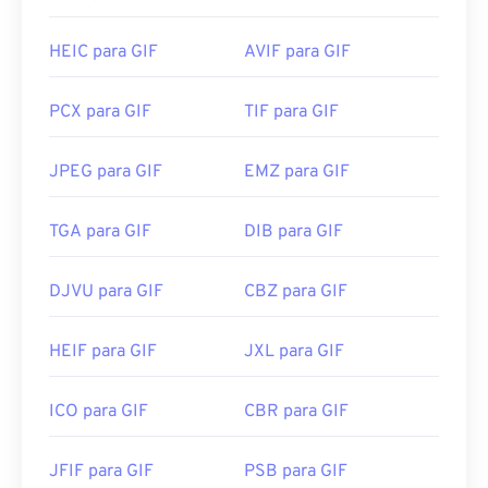
Para redimensionar imagens JPEG, use nossa
abrir um GIF para fins de edição, use um aplicativo
ferramenta
como
o Adobe Photoshop
de redimensionamento de imagens
. No Windows, abra GIFs
.
HEIC para GIF
AVIF para GIF
com
o Microsoft Fotos
, Adobe
Photoshop
Desenvolvido por:
Joint Photographic Experts
Elements
, Roxio Creator
NXT Pro
e outros. No
Group
PCX para GIF
TIF para GIF
macOS, use visualizadores e editores de imagens
Lançamento inicial:
18 de setembro de 1992
da Adobe, incluindo
o Adobe Illustrator
.
JPEG para GIF
EMZ para GIF
Ferramentas JPG relacionadas:
Use nosso
Seletor de Cores
para escolher cores de
Desenvolvido por:
CompuServe, Inc.
TGA para GIF
DIB para GIF
imagens
Lançamento inicial:
15 de junho de 1987
DJVU para GIF
CBZ para GIF
Links úteis:
https://en.wikipedia.org/wiki/GIF
HEIF para GIF
JXL para GIF
ICO para GIF
CBR para GIF
JFIF para GIF
PSB para GIF