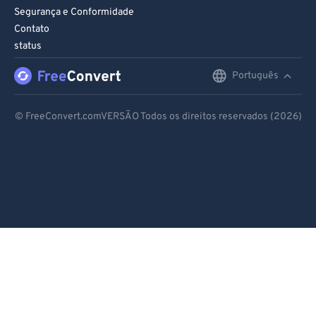
Segurança e Conformidade
Contato
status
Português
English
Deutsch
© FreeConvert.comVERSÃO Todos os direitos reservados (2026)
Español
Français
Português
Italiano
Dutch
日本語
简体中文