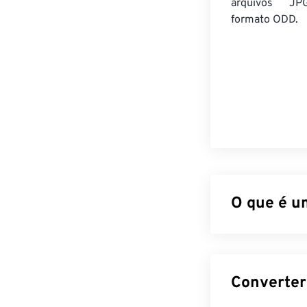
arquivos JP
formato ODD.
O que é u
JPG (Joint Phot
algoritmo para 
oferece é a raz
arquivos JPG os