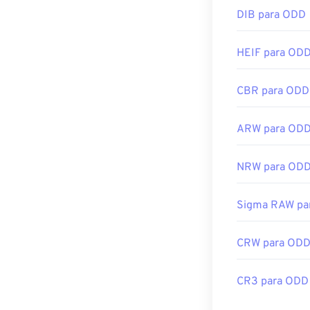
DIB para ODD
Ferramentas J
Use nosso
Sele
HEIF para OD
CBR para ODD
ARW para OD
NRW para OD
Sigma RAW pa
CRW para OD
CR3 para ODD