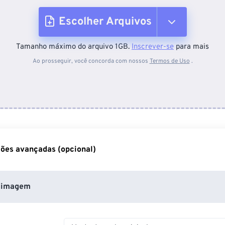
Escolher Arquivos
Tamanho máximo do arquivo 1GB.
Inscrever-se
para mais
Do dispositivo
Ao prosseguir, você concorda com nossos
Termos de Uso
.
Do Dropbox
Do Google Drive
ões avançadas (opcional)
Do OneDrive
 imagem
Da URL