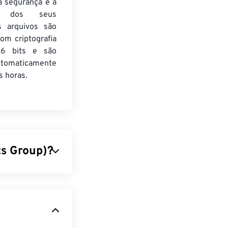
a segurança e a
de dos seus
s arquivos são
om criptografia
6 bits e são
utomaticamente
 horas.
ts Group)?
e utiliza um
 que o JPG
e pequeno dos
s. Você pode