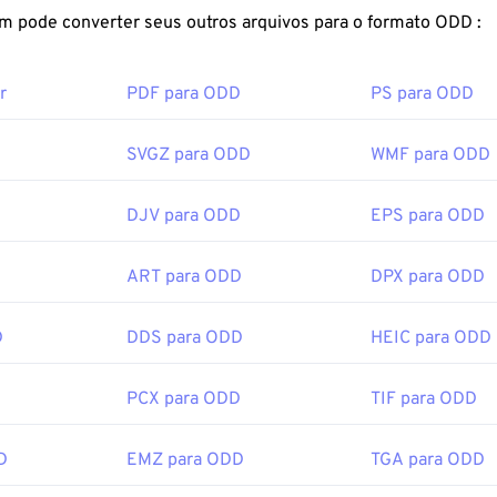
ramenta
de compactação de JPEG
para reduzir o tamanho do a
FreeConvert.com pode converter seus outros arquivos para o formato ODD :
 uma compactação ainda melhor, você pode converter
JPG par
arquivo mais novo e mais compactável.
r
PDF para ODD
PS para ODD
r um arquivo JPG?
SVGZ para ODD
WMF para ODD
 programas e aplicativos visualizadores de imagens reconhec
DJV para ODD
EPS para ODD
r arquivos JPG. Um simples clique duplo no arquivo JPG geral
zador de imagens, editor de imagens ou navegador da web padrã
plicativo específico para abrir o arquivo, clique com o botão d
ART para ODD
DPX para ODD
rir com" para fazer sua seleção.
abrem automaticamente em navegadores populares como
o C
D
DDS para ODD
HEIC para ODD
 Microsoft como
o Microsoft Fotos
e em aplicativos do Mac OS 
 redimensionar imagens JPEG, use nossa ferramenta
de redim
D
PCX para ODD
TIF para ODD
or:
Joint Photographic Experts Group
D
EMZ para ODD
TGA para ODD
cial:
18 de setembro de 1992