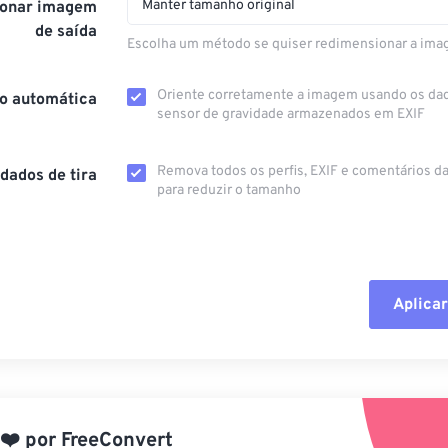
Manter tamanho original
onar imagem
de saída
Escolha um método se quiser redimensionar a ima
Oriente corretamente a imagem usando os da
o automática
sensor de gravidade armazenados em EXIF
Remova todos os perfis, EXIF ​​e comentários 
dados de tira
para reduzir o tamanho
Aplicar
Redefinir todas
Aplicar a partir 
❤️
por
FreeConvert