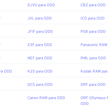
DJVU para ODD
CBZ para ODD
PG relacionadas:
tor de Cores
para escolher cores de imagens
D
JXL para ODD
ICO para ODD
JFIF para ODD
PSB para ODD
D
X3F para ODD
Panasonic RAW
D
NEF para ODD
RWL para ODD
ra ODD
K25 para ODD
Kodak RAW par
D
DCS para ODD
DRF para ODD
Canon RAW para ODD
ORF (Olympus R
ODD