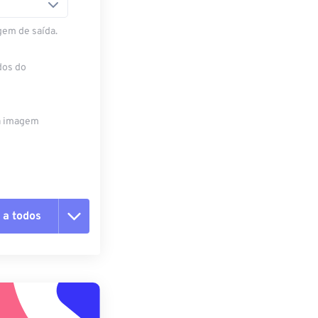
gem de saída.
dos do
da imagem
 a todos
 as opções
da predefinição