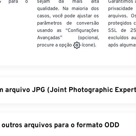
G
para o
sejam da mais alta
Garantimos 
qualidade. Na maioria dos
privacida
casos, você pode ajustar os
arquivos. O
parâmetros de conversão
protegidos c
usando as “Configurações
SSL de 25
Avançadas” (opcional,
excluídos a
após algumas
procure a opção
ícone).
m arquivo JPG (Joint Photographic Exper
ographic Experts Group) é um formato de arquivo universal qu
compactar fotografias e gráficos. A considerável compactação
ão de sua ampla utilização. Portanto, o tamanho relativament
Converter outros arquivos para o formato ODD
 torna excelentes para transporte pela internet e uso em site