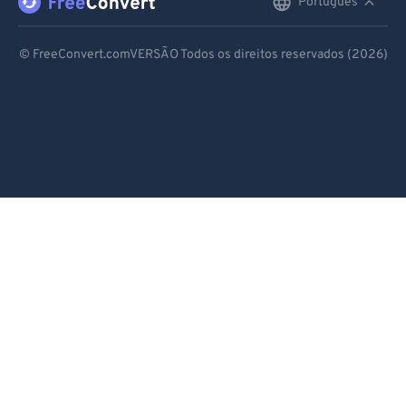
Português
English
Deutsch
© FreeConvert.comVERSÃO Todos os direitos reservados (2026)
Español
Français
Português
Italiano
Dutch
日本語
简体中文
繁體中文
한국어