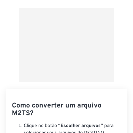
Do Google Drive
Do OneDrive
Da URL
Como converter um arquivo
M2TS?
Clique no botão
“Escolher arquivos”
para