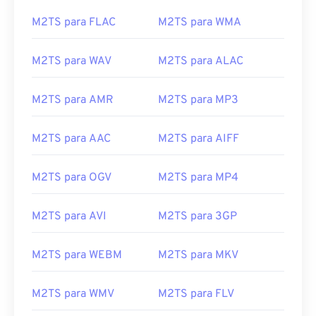
Há várias opções disponíveis para abrir o M2TS. No
Windows, use
o VLC Media Player
ou
o Picture
M2TS para FLAC
M2TS para WMA
Motion Browser Software
. No Linux ou Mac OS X,
use
o VLC Media Player
. O M2TS suporta
M2TS para WAV
M2TS para ALAC
capítulos, legendas, subtítulos, tags de metadados
e menus.
M2TS para AMR
M2TS para MP3
Se surgirem problemas ao abrir o M2TS, remova o
"2" da extensão do arquivo para torná-lo MTS. Para
M2TS para AAC
M2TS para AIFF
obter mais detalhes, consulte as
instruções
na
primeira "Observação" desta
página
em
LifeWire.com. Outra solução é atualizar seu
M2TS para OGV
M2TS para MP4
software para a versão mais recente. Isso deve
resolver quaisquer problemas de compatibilidade.
M2TS para AVI
M2TS para 3GP
Desenvolvido por:
Blu-ray Disc Association
M2TS para WEBM
M2TS para MKV
Lançamento inicial:
2006
Links úteis:
M2TS para WMV
M2TS para FLV
https://en.wikipedia.org/wiki/.m2ts