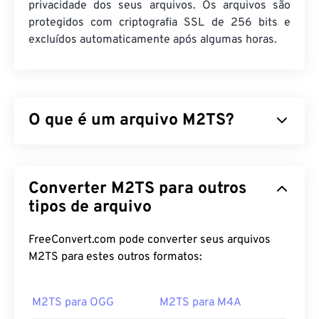
privacidade dos seus arquivos. Os arquivos são
protegidos com criptografia SSL de 256 bits e
excluídos automaticamente após algumas horas.
O que é um arquivo M2TS?
M2TS é um formato de arquivo contêiner para
Blu-
ray
e Advanced Video Coding High Definition (
Converter M2TS para outros
AVCHD
). É um tipo de arquivo proprietário de
vídeo e filme digital que geralmente consiste em
tipos de arquivo
conteúdo criptografado em discos Blu-ray para uso
doméstico. Também suporta streaming de
FreeConvert.com pode converter seus arquivos
conteúdo pela internet.
M2TS para estes outros formatos:
Como abrir um arquivo M2TS?
M2TS para OGG
M2TS para M4A