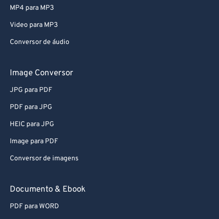
74
74
MP4 para MP3
75
75
Video para MP3
76
76
Conversor de áudio
77
77
78
78
Image Conversor
79
79
JPG para PDF
80
80
PDF para JPG
81
81
HEIC para JPG
82
82
Image para PDF
83
83
Conversor de imagens
84
84
85
85
Documento & Ebook
86
86
PDF para WORD
87
87