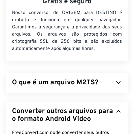
Grátis e seguro
Nosso conversor de ORIGEM para DESTINO é
gratuito e funciona em qualquer navegador.
Garantimos a segurança e a privacidade dos seus
arquivos. Os arquivos são protegidos com
criptografia SSL de 256 bits e são excluídos
automaticamente após algumas horas.
O que é um arquivo M2TS?
M2TS é um formato de arquivo contêiner para
Blu-
ray
e Advanced Video Coding High Definition (
Converter outros arquivos para
AVCHD
). É um tipo de arquivo proprietário de
vídeo e filme digital que geralmente consiste em
o formato Android Video
conteúdo criptografado em discos Blu-ray para uso
doméstico. Também suporta streaming de
FreeConvert.com pode converter seus outros