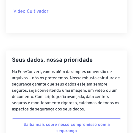
35
35
35
35
35
35
Video Cultivador
36
36
36
36
36
36
37
37
37
37
37
37
38
38
38
38
38
38
39
39
39
39
39
39
40
40
40
40
40
40
Seus dados, nossa prioridade
41
41
41
41
41
41
Na FreeConvert, vamos além da simples conversão de
42
42
42
42
42
42
arquivos — nós os protegemos. Nossa robusta estrutura de
segurança garante que seus dados estejam sempre
43
43
43
43
43
43
seguros, seja convertendo uma imagem, um vídeo ou um
44
44
44
44
44
44
documento. Com criptografia avançada, data centers
seguros e monitoramento rigoroso, cuidamos de todos os
45
45
45
45
45
45
aspectos da segurança dos seus dados.
46
46
46
46
46
46
Saiba mais sobre nosso compromisso com a
47
47
47
47
47
47
segurança