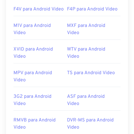
Lançamento inicial:
2006
F4V para Android Video
F4P para Android Video
Links úteis:
M1V para Android
MXF para Android
https://en.wikipedia.org/wiki/.m2ts
Video
Video
https://www.lifewire.com/m2ts-file
XVID para Android
WTV para Android
Video
Video
MPV para Android
TS para Android Video
Video
3G2 para Android
ASF para Android
Video
Video
RMVB para Android
DVR-MS para Android
Video
Video