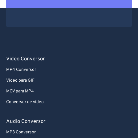
61
61
62
62
63
63
64
64
65
65
66
66
Video Conversor
67
67
MP4 Conversor
68
68
Video para GIF
69
69
MOV para MP4
70
70
Conversor de vídeo
71
71
72
72
Audio Conversor
73
73
MP3 Conversor