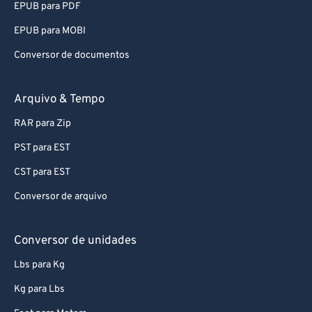
EPUB para PDF
88
88
EPUB para MOBI
89
89
Conversor de documentos
90
90
91
91
Arquivo & Tempo
92
92
RAR para Zip
93
93
PST para EST
94
94
CST para EST
95
95
Conversor de arquivo
96
96
97
97
Conversor de unidades
98
98
Lbs para Kg
99
99
Kg para Lbs