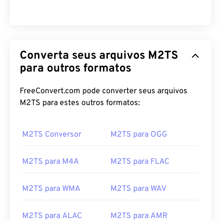
00
00
00
00
00
00
00
00
Converta seus arquivos M2TS
para outros formatos
00
00
00
00
00
00
00
00
FreeConvert.com pode converter seus arquivos
M2TS para estes outros formatos:
01
01
01
01
01
01
01
01
02
02
02
02
02
02
02
02
M2TS Conversor
M2TS para OGG
03
03
03
03
03
03
03
03
04
04
04
04
04
04
04
04
M2TS para M4A
M2TS para FLAC
05
05
05
05
05
05
05
05
06
06
06
06
06
06
06
06
M2TS para WMA
M2TS para WAV
07
07
07
07
07
07
07
07
M2TS para ALAC
M2TS para AMR
08
08
08
08
08
08
08
08