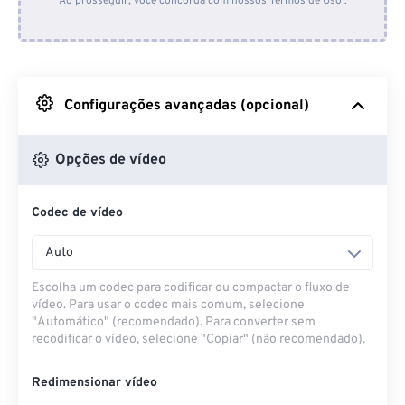
Ao prosseguir, você concorda com nossos
Termos de Uso
.
Do Dropbox
Do Google Drive
Configurações avançadas (opcional)
Do OneDrive
Opções de vídeo
Codec de vídeo
Da URL
Auto
Escolha um codec para codificar ou compactar o fluxo de
vídeo. Para usar o codec mais comum, selecione
"Automático" (recomendado). Para converter sem
recodificar o vídeo, selecione "Copiar" (não recomendado).
Redimensionar vídeo