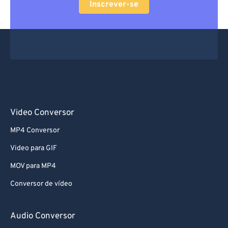
Inscrever-se
66
66
67
67
68
68
69
69
70
70
71
71
Video Conversor
72
72
MP4 Conversor
73
73
Video para GIF
74
74
MOV para MP4
75
75
Conversor de vídeo
76
76
77
77
Audio Conversor
78
78