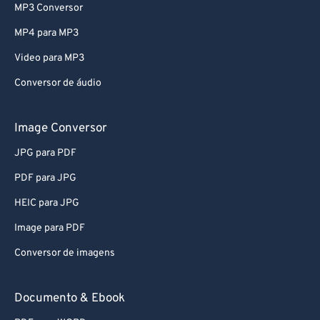
MP3 Conversor
79
79
MP4 para MP3
80
80
Video para MP3
81
81
Conversor de áudio
82
82
83
83
Image Conversor
84
84
JPG para PDF
85
85
PDF para JPG
86
86
HEIC para JPG
87
87
Image para PDF
88
88
Conversor de imagens
89
89
90
90
Documento & Ebook
91
91