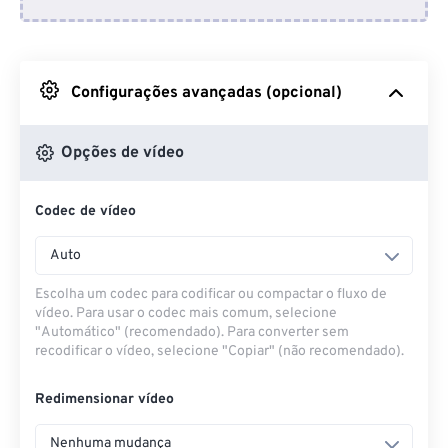
Do Dropbox
Do Google Drive
Configurações avançadas (opcional)
Do OneDrive
Opções de vídeo
Codec de vídeo
Da URL
Auto
Escolha um codec para codificar ou compactar o fluxo de
vídeo. Para usar o codec mais comum, selecione
"Automático" (recomendado). Para converter sem
recodificar o vídeo, selecione "Copiar" (não recomendado).
Redimensionar vídeo
Nenhuma mudança