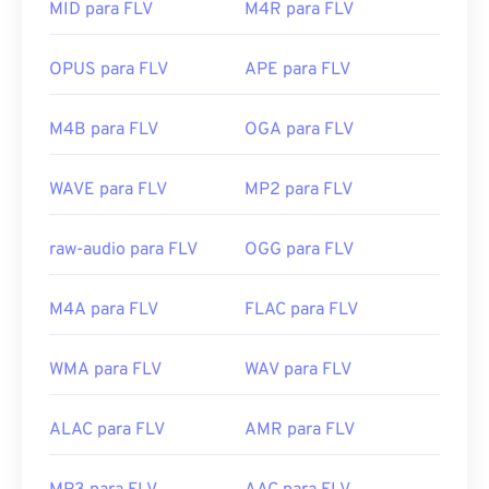
sejam da Adobe. Outros programas que permitem
MID para FLV
M4R para FLV
Links úteis:
a abertura do FLV incluem
o VLC Media Player
,
o
https://en.wikipedia.org/wiki/.m2ts
Zoom Player
,
o RealNetworks RealPlayer Cloud
,
o
OPUS para FLV
APE para FLV
https://www.lifewire.com/m2ts-file
Eltima Elmedia Player
e
outros
.
Desenvolvido por:
Adobe
M4B para FLV
OGA para FLV
Lançamento inicial:
2003
WAVE para FLV
MP2 para FLV
Links úteis:
https://en.wikipedia.org/wiki/Flash_Video
raw-audio para FLV
OGG para FLV
https://www.lifewire.com/flv-file
M4A para FLV
FLAC para FLV
WMA para FLV
WAV para FLV
ALAC para FLV
AMR para FLV