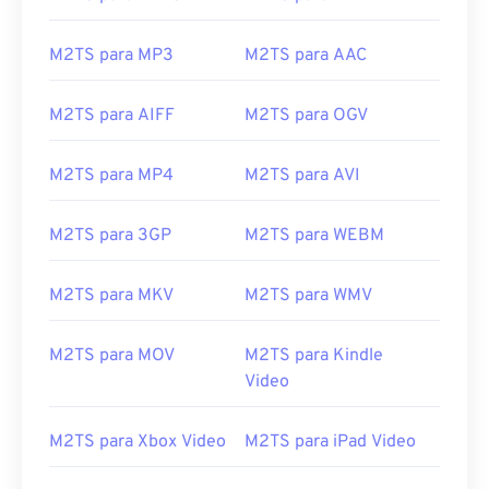
13
13
13
13
13
13
13
13
14
14
14
14
14
14
14
14
M2TS para MP3
M2TS para AAC
15
15
15
15
15
15
15
15
M2TS para AIFF
M2TS para OGV
16
16
16
16
16
16
16
16
17
17
17
17
17
17
17
17
M2TS para MP4
M2TS para AVI
18
18
18
18
18
18
18
18
M2TS para 3GP
M2TS para WEBM
19
19
19
19
19
19
19
19
20
20
20
20
20
20
20
20
M2TS para MKV
M2TS para WMV
21
21
21
21
21
21
21
21
22
22
22
22
22
22
22
22
M2TS para MOV
M2TS para Kindle
Video
23
23
23
23
23
23
23
23
24
24
24
24
24
24
M2TS para Xbox Video
M2TS para iPad Video
25
25
25
25
25
25