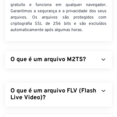
gratuito e funciona em qualquer navegador.
Garantimos a segurança e a privacidade dos seus
arquivos. Os arquivos são protegidos com
criptografia SSL de 256 bits e são excluídos
automaticamente após algumas horas.
O que é um arquivo M2TS?
M2TS é um formato de arquivo contêiner para
Blu-
ray
e Advanced Video Coding High Definition (
AVCHD
). É um tipo de arquivo proprietário de
O que é um arquivo FLV (Flash
vídeo e filme digital que geralmente consiste em
conteúdo criptografado em discos Blu-ray para uso
Live Video)?
doméstico. Também suporta streaming de
conteúdo pela internet.
O Flash Live Video (FLV) é, como o nome sugere,
um tipo de vídeo
em Flash
. É um formato popular