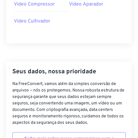
39
39
39
39
39
39
Video Compressor
Video Aparador
40
40
40
40
40
40
Video Cultivador
41
41
41
41
41
41
42
42
42
42
42
42
43
43
43
43
43
43
44
44
44
44
44
44
45
45
45
45
45
45
Seus dados, nossa prioridade
46
46
46
46
46
46
Na FreeConvert, vamos além da simples conversão de
47
47
47
47
47
47
arquivos — nós os protegemos. Nossa robusta estrutura de
48
48
48
48
48
48
segurança garante que seus dados estejam sempre
seguros, seja convertendo uma imagem, um vídeo ou um
49
49
49
49
49
49
documento. Com criptografia avançada, data centers
50
50
50
50
50
50
seguros e monitoramento rigoroso, cuidamos de todos os
aspectos da segurança dos seus dados.
51
51
51
51
51
51
52
52
52
52
52
52