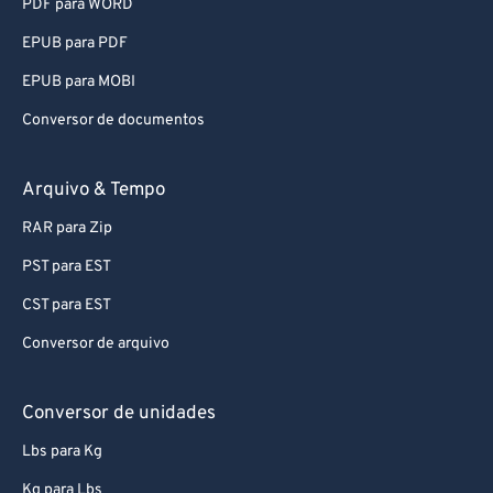
PDF para WORD
92
92
EPUB para PDF
93
93
EPUB para MOBI
94
94
Conversor de documentos
95
95
96
96
Arquivo & Tempo
97
97
RAR para Zip
98
98
PST para EST
99
99
CST para EST
Conversor de arquivo
Conversor de unidades
Lbs para Kg
Kg para Lbs