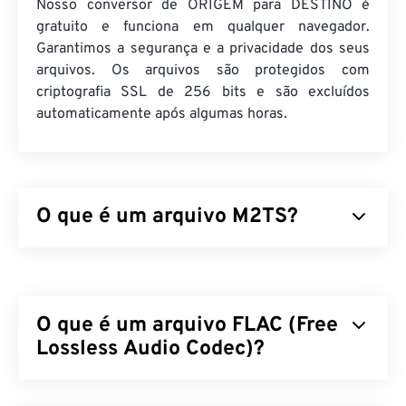
Nosso conversor de ORIGEM para DESTINO é
gratuito e funciona em qualquer navegador.
Garantimos a segurança e a privacidade dos seus
arquivos. Os arquivos são protegidos com
criptografia SSL de 256 bits e são excluídos
automaticamente após algumas horas.
O que é um arquivo M2TS?
M2TS é um formato de arquivo contêiner para
Blu-
ray
e Advanced Video Coding High Definition (
AVCHD
). É um tipo de arquivo proprietário de
O que é um arquivo FLAC (Free
vídeo e filme digital que geralmente consiste em
conteúdo criptografado em discos Blu-ray para uso
Lossless Audio Codec)?
doméstico. Também suporta streaming de
conteúdo pela internet.
O Free Lossless Audio Codec (FLAC) é um formato