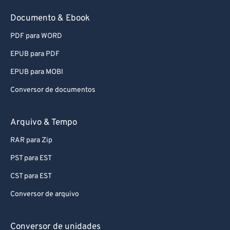
71
71
Documento & Ebook
72
72
PDF para WORD
73
73
EPUB para PDF
74
74
EPUB para MOBI
75
75
Conversor de documentos
76
76
77
77
Arquivo & Tempo
78
78
RAR para Zip
79
79
PST para EST
80
80
CST para EST
81
81
Conversor de arquivo
82
82
83
83
Conversor de unidades