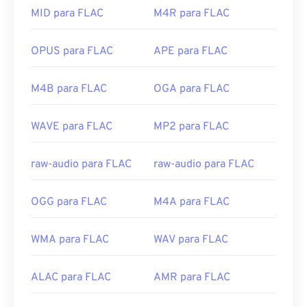
codificação, e
Audiocogs
para decodificação. Por
MID para FLAC
M4R para FLAC
Links úteis:
fim, como a palavra "grátis" no nome sugere,
FLAC
https://en.wikipedia.org/wiki/.m2ts
é um software
de código aberto
.
OPUS para FLAC
APE para FLAC
https://www.lifewire.com/m2ts-file
Desenvolvido por:
Fundação Xiph.Org
M4B para FLAC
OGA para FLAC
Lançamento inicial:
2001
Links úteis:
WAVE para FLAC
MP2 para FLAC
https://en.wikipedia.org/wiki/FLAC
https://xiph.org/flac/
raw-audio para FLAC
raw-audio para FLAC
OGG para FLAC
M4A para FLAC
WMA para FLAC
WAV para FLAC
ALAC para FLAC
AMR para FLAC