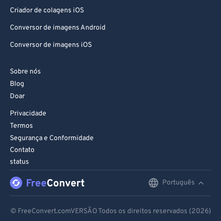
97
97
Criador de colagens iOS
98
98
Conversor de imagens Android
99
99
Conversor de imagens iOS
Sobre nós
Blog
Doar
Privacidade
Termos
Segurança e Conformidade
Contato
status
Português
English
Deutsch
© FreeConvert.comVERSÃO Todos os direitos reservados (2026)