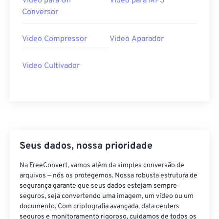
Video para GIF
Video para MP3
18
18
18
18
18
18
18
18
Conversor
19
19
19
19
19
19
19
19
Video Compressor
Video Aparador
20
20
20
20
20
20
20
20
21
21
21
21
21
21
21
21
Video Cultivador
22
22
22
22
22
22
22
22
23
23
23
23
23
23
23
23
24
24
24
24
24
24
25
25
25
25
25
25
26
26
26
26
26
26
Seus dados, nossa prioridade
27
27
27
27
27
27
Na FreeConvert, vamos além da simples conversão de
28
28
28
28
28
28
arquivos — nós os protegemos. Nossa robusta estrutura de
segurança garante que seus dados estejam sempre
29
29
29
29
29
29
seguros, seja convertendo uma imagem, um vídeo ou um
documento. Com criptografia avançada, data centers
30
30
30
30
30
30
seguros e monitoramento rigoroso, cuidamos de todos os