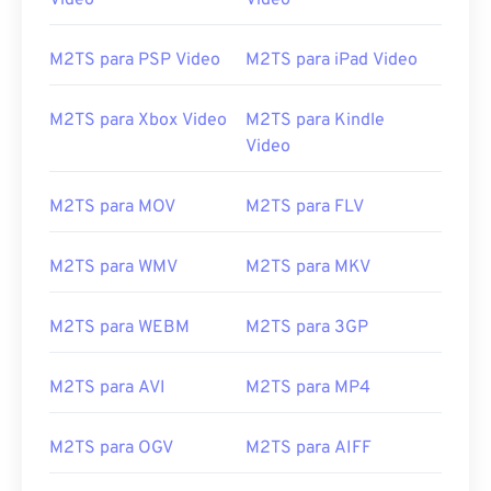
Video
Video
M2TS para PSP Video
M2TS para iPad Video
M2TS para Xbox Video
M2TS para Kindle
Video
M2TS para MOV
M2TS para FLV
00
00
00
00
00
00
00
00
M2TS para WMV
M2TS para MKV
M2TS para WEBM
M2TS para 3GP
00
00
00
00
00
00
00
00
01
01
01
01
01
01
01
01
M2TS para AVI
M2TS para MP4
02
02
02
02
02
02
02
02
03
03
03
03
03
03
03
03
M2TS para OGV
M2TS para AIFF
04
04
04
04
04
04
04
04