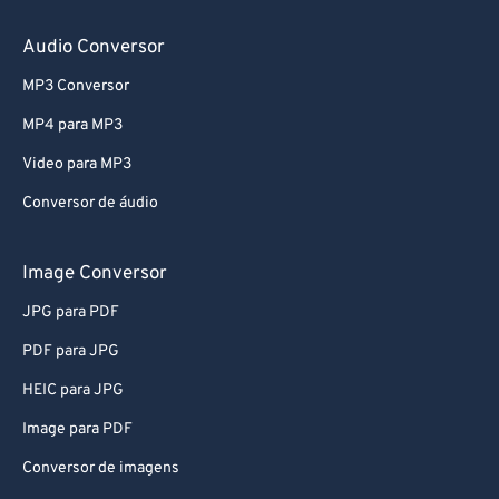
58
58
58
58
58
58
Audio Conversor
59
59
59
59
59
59
MP3 Conversor
60
60
MP4 para MP3
61
61
Video para MP3
62
62
Conversor de áudio
63
63
64
64
Image Conversor
65
65
JPG para PDF
66
66
PDF para JPG
67
67
HEIC para JPG
68
68
Image para PDF
69
69
Conversor de imagens
70
70