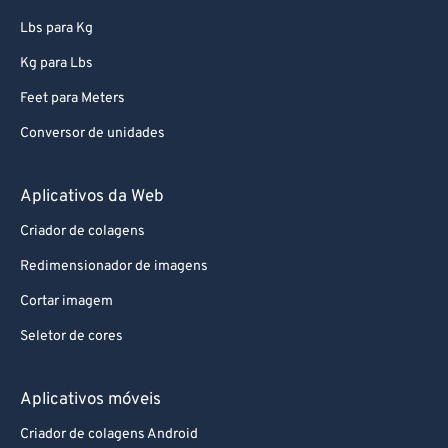
84
84
Lbs para Kg
85
85
Kg para Lbs
86
86
Feet para Meters
87
87
Conversor de unidades
88
88
89
89
Aplicativos da Web
90
90
Criador de colagens
91
91
Redimensionador de imagens
92
92
Cortar imagem
93
93
Seletor de cores
94
94
95
95
Aplicativos móveis
96
96
Criador de colagens Android