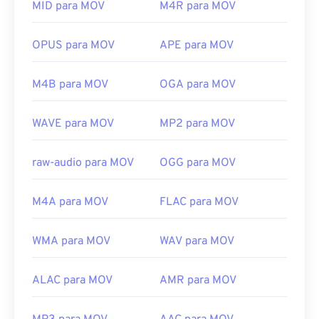
Observe que dois outros tipos de arquivo também
MID para MOV
M4R para MOV
Links úteis:
usam a extensão MOV: AutoCAD, AutoFlix e ROSE
https://en.wikipedia.org/wiki/.m2ts
Online. Esses tipos de arquivo não têm relação
OPUS para MOV
APE para MOV
https://www.lifewire.com/m2ts-file
entre si, sendo um obsoleto e o outro relacionado a
um jogo online. A Apple não desenvolveu essas
M4B para MOV
OGA para MOV
tecnologias e elas não abrem no QuickTime.
Desenvolvido por:
Apple Inc.
WAVE para MOV
MP2 para MOV
Lançamento inicial:
2001
raw-audio para MOV
OGG para MOV
Links úteis:
https://en.wikipedia.org/wiki/QuickTime_File_Format
M4A para MOV
FLAC para MOV
https://developer.apple.com/library/archive/documen
CH203-BBCGDDDF
WMA para MOV
WAV para MOV
ALAC para MOV
AMR para MOV