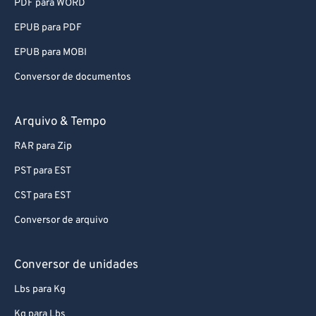
PDF para WORD
92
92
EPUB para PDF
93
93
EPUB para MOBI
94
94
Conversor de documentos
95
95
96
96
Arquivo & Tempo
97
97
RAR para Zip
98
98
PST para EST
99
99
CST para EST
Conversor de arquivo
Conversor de unidades
Lbs para Kg
Kg para Lbs