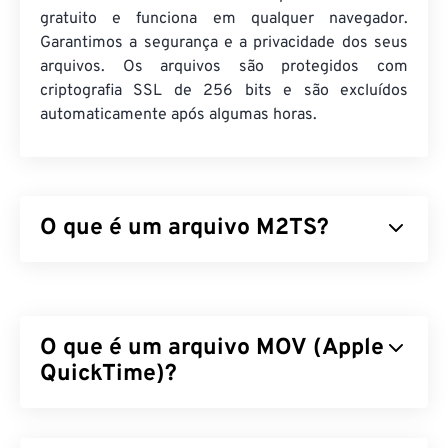
gratuito e funciona em qualquer navegador.
Garantimos a segurança e a privacidade dos seus
arquivos. Os arquivos são protegidos com
criptografia SSL de 256 bits e são excluídos
automaticamente após algumas horas.
O que é um arquivo M2TS?
M2TS é um formato de arquivo contêiner para
Blu-
ray
e Advanced Video Coding High Definition (
AVCHD
). É um tipo de arquivo proprietário de
O que é um arquivo MOV (Apple
vídeo e filme digital que geralmente consiste em
conteúdo criptografado em discos Blu-ray para uso
QuickTime)?
doméstico. Também suporta streaming de
conteúdo pela internet.
O Apple QuickTime (MOV) é um contêiner que
pode armazenar vários tipos de arquivos