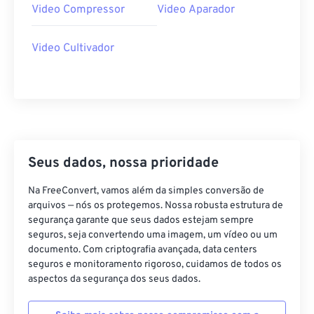
39
39
39
39
39
39
Video Compressor
Video Aparador
40
40
40
40
40
40
Video Cultivador
41
41
41
41
41
41
42
42
42
42
42
42
43
43
43
43
43
43
44
44
44
44
44
44
45
45
45
45
45
45
Seus dados, nossa prioridade
46
46
46
46
46
46
Na FreeConvert, vamos além da simples conversão de
47
47
47
47
47
47
arquivos — nós os protegemos. Nossa robusta estrutura de
48
48
48
48
48
48
segurança garante que seus dados estejam sempre
seguros, seja convertendo uma imagem, um vídeo ou um
49
49
49
49
49
49
documento. Com criptografia avançada, data centers
50
50
50
50
50
50
seguros e monitoramento rigoroso, cuidamos de todos os
aspectos da segurança dos seus dados.
51
51
51
51
51
51
52
52
52
52
52
52