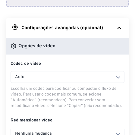
Do Dropbox
Do Google Drive
Configurações avançadas (opcional)
Do OneDrive
Opções de vídeo
Codec de vídeo
Da URL
Auto
Escolha um codec para codificar ou compactar o fluxo de
vídeo. Para usar o codec mais comum, selecione
"Automático" (recomendado). Para converter sem
recodificar o vídeo, selecione "Copiar" (não recomendado).
Redimensionar vídeo
Nenhuma mudança