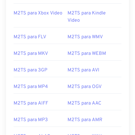
13
13
13
13
13
13
13
13
M2TS para Xbox Video
M2TS para Kindle
14
14
14
14
14
14
14
14
Video
15
15
15
15
15
15
15
15
16
16
16
16
16
16
16
16
M2TS para FLV
M2TS para WMV
17
17
17
17
17
17
17
17
M2TS para MKV
M2TS para WEBM
18
18
18
18
18
18
18
18
19
19
19
19
19
19
19
19
M2TS para 3GP
M2TS para AVI
20
20
20
20
20
20
20
20
M2TS para MP4
M2TS para OGV
21
21
21
21
21
21
21
21
22
22
22
22
22
22
22
22
M2TS para AIFF
M2TS para AAC
23
23
23
23
23
23
23
23
24
24
24
24
24
24
M2TS para MP3
M2TS para AMR
25
25
25
25
25
25