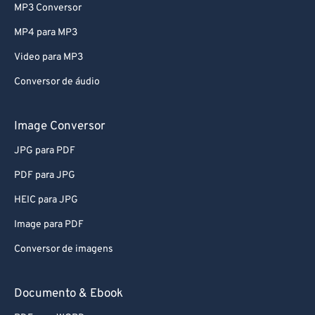
MP3 Conversor
79
79
MP4 para MP3
80
80
Video para MP3
81
81
Conversor de áudio
82
82
83
83
Image Conversor
84
84
JPG para PDF
85
85
PDF para JPG
86
86
HEIC para JPG
87
87
Image para PDF
88
88
Conversor de imagens
89
89
90
90
Documento & Ebook
91
91