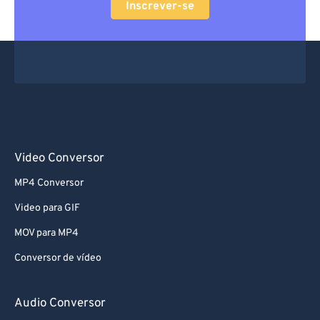
Inscrever-se
66
66
67
67
68
68
69
69
70
70
71
71
Video Conversor
72
72
MP4 Conversor
73
73
Video para GIF
74
74
MOV para MP4
75
75
Conversor de vídeo
76
76
77
77
Audio Conversor
78
78