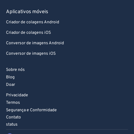
75
75
Aplicativos móveis
76
76
77
77
Criador de colagens Android
78
78
Criador de colagens iOS
79
79
Conversor de imagens Android
80
80
Conversor de imagens iOS
81
81
Sobre nós
82
82
Blog
83
83
Doar
84
84
Privacidade
Termos
85
85
Segurança e Conformidade
86
86
Contato
87
87
status