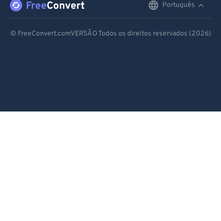
88
88
Português
English
89
89
Deutsch
90
90
© FreeConvert.comVERSÃO Todos os direitos reservados (2026)
Español
91
91
Français
92
92
93
93
Português
94
94
Italiano
95
95
Dutch
96
96
日本語
97
97
简体中文
98
98
99
99
繁體中文
한국어