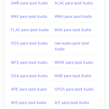
Como alternativa,
o Apple iOS
é outra boa opção
AMR para Ipod Audio
ALAC para Ipod Audio
para abrir arquivos M4R. Para criar um toque
personalizado, basta salvar um arquivo M4A como
WAV para Ipod Audio
WMA para Ipod Audio
um arquivo M4R e importá-lo para o iPhone.
Desenvolvido por:
Apple Inc.
FLAC para Ipod Audio
M4A para Ipod Audio
Lançamento inicial:
2007
OGG para Ipod Audio
raw-audio para Ipod
Audio
MP2 para Ipod Audio
WAVE para Ipod Audio
OGA para Ipod Audio
M4B para Ipod Audio
APE para Ipod Audio
OPUS para Ipod Audio
MID para Ipod Audio
AIF para Ipod Audio