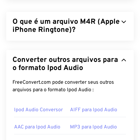
O que é um arquivo M4R (Apple
iPhone Ringtone)?
O Apple iPhone Ringtone (M4R) é o formato de
arquivo que a Apple usa para armazenar toques em
Converter outros arquivos para
iPhones. A duração máxima de um arquivo M4R é
de 40 segundos. A única diferença entre M4R e
o formato Ipod Audio
MPEG 4 Audio (M4A) é a extensão do arquivo, que
permite ao iPhone identificar M4R como um toque
FreeConvert.com pode converter seus outros
e não como uma música.
arquivos para o formato Ipod Audio :
Como abrir um arquivo M4R?
Ipod Audio Conversor
AIFF para Ipod Audio
Como é um formato usado pela Apple para toques
de iPhone, os arquivos M4R abrem no
iTunes
por
AAC para Ipod Audio
MP3 para Ipod Audio
padrão.