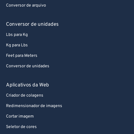
62
62
Conversor de arquivo
63
63
Conversor de unidades
64
64
65
65
Lbs para Kg
66
66
Kg para Lbs
67
67
Feet para Meters
68
68
Conversor de unidades
69
69
Aplicativos da Web
70
70
71
71
Criador de colagens
72
72
Redimensionador de imagens
73
73
Cortar imagem
74
74
Seletor de cores