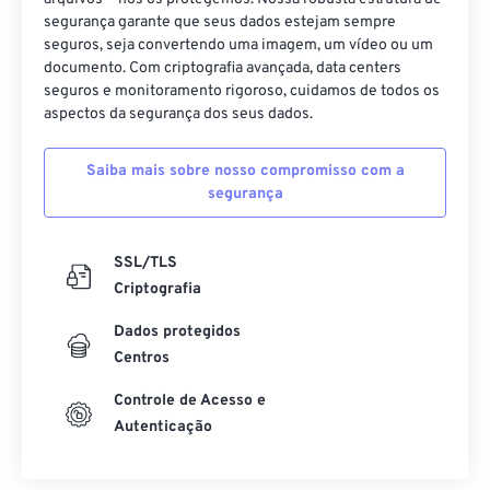
09
09
09
09
09
09
09
09
segurança garante que seus dados estejam sempre
10
10
10
10
10
10
10
10
seguros, seja convertendo uma imagem, um vídeo ou um
documento. Com criptografia avançada, data centers
11
11
11
11
11
11
11
11
seguros e monitoramento rigoroso, cuidamos de todos os
12
12
12
12
12
12
12
12
aspectos da segurança dos seus dados.
13
13
13
13
13
13
13
13
Saiba mais sobre nosso compromisso com a
14
14
14
14
14
14
14
14
segurança
15
15
15
15
15
15
15
15
16
16
16
16
16
16
16
16
SSL/TLS
Criptografia
17
17
17
17
17
17
17
17
Dados protegidos
18
18
18
18
18
18
18
18
Centros
19
19
19
19
19
19
19
19
Controle de Acesso e
20
20
20
20
20
20
20
20
Autenticação
21
21
21
21
21
21
21
21
22
22
22
22
22
22
22
22