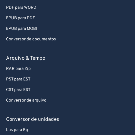
PDF para WORD
87
87
EPUB para PDF
88
88
89
89
EPUB para MOBI
90
90
Conversor de documentos
91
91
Arquivo & Tempo
92
92
RAR para Zip
93
93
PST para EST
94
94
CST para EST
95
95
96
96
Conversor de arquivo
97
97
Conversor de unidades
98
98
Lbs para Kg
99
99