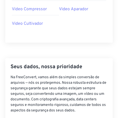
34
34
34
34
34
34
Video Compressor
Video Aparador
35
35
35
35
35
35
36
36
36
36
36
36
Video Cultivador
37
37
37
37
37
37
38
38
38
38
38
38
39
39
39
39
39
39
40
40
40
40
40
40
Seus dados, nossa prioridade
41
41
41
41
41
41
42
42
42
42
42
42
Na FreeConvert, vamos além da simples conversão de
arquivos — nós os protegemos. Nossa robusta estrutura de
43
43
43
43
43
43
segurança garante que seus dados estejam sempre
seguros, seja convertendo uma imagem, um vídeo ou um
44
44
44
44
44
44
documento. Com criptografia avançada, data centers
45
45
45
45
45
45
seguros e monitoramento rigoroso, cuidamos de todos os
aspectos da segurança dos seus dados.
46
46
46
46
46
46