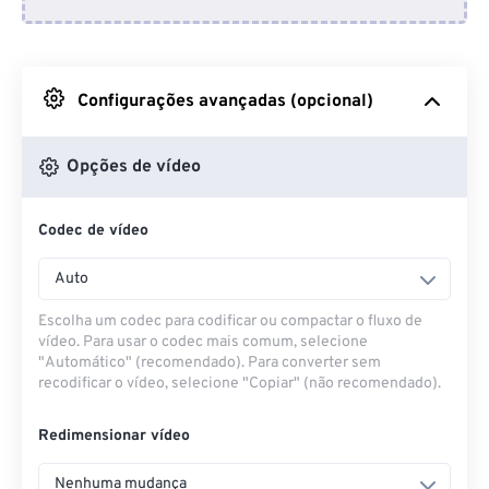
Do Dropbox
Do Google Drive
Configurações avançadas (opcional)
Do OneDrive
Opções de vídeo
Codec de vídeo
Da URL
Auto
Escolha um codec para codificar ou compactar o fluxo de
vídeo. Para usar o codec mais comum, selecione
"Automático" (recomendado). Para converter sem
recodificar o vídeo, selecione "Copiar" (não recomendado).
Redimensionar vídeo
Nenhuma mudança