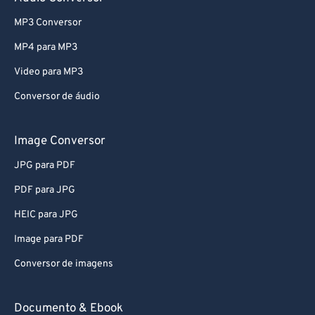
73
73
MP3 Conversor
74
74
75
75
MP4 para MP3
76
76
Video para MP3
77
77
Conversor de áudio
78
78
Image Conversor
79
79
JPG para PDF
80
80
PDF para JPG
81
81
82
82
HEIC para JPG
83
83
Image para PDF
84
84
Conversor de imagens
85
85
Documento & Ebook
86
86