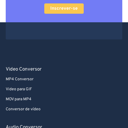
60
60
Inscrever-se
61
61
62
62
63
63
64
64
65
65
66
66
Video Conversor
67
67
68
68
MP4 Conversor
69
69
Video para GIF
70
70
MOV para MP4
71
71
Conversor de vídeo
72
72
Audio Conversor