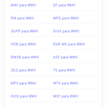
desenvolveu os formatos WMV e ASF, e muitos
M4V para WMV
QT para WMV
vídeos online hoje são arquivos WMV.
O VLC
é
outra opção confiável, capaz de reproduzir arquivos
multimídia em diversas plataformas.
RM para WMV
MPG para WMV
WMV também é fácil de converter para outros tipos
de arquivo de vídeo. No entanto, lembre-se de que
3GPP para WMV
DIVX para WMV
o processo de conversão pode causar perda de
qualidade da imagem. Se precisar de uma
VOB para WMV
DVR-MS para WMV
conversão,
o HandBrake
é uma ferramenta gratuita
e de código aberto para converter arquivos WMV.
RMVB para WMV
ASF para WMV
Desenvolvido por:
Microsoft
Lançamento inicial:
1999
3G2 para WMV
TS para WMV
Links úteis:
MPV para WMV
WTV para WMV
https://en.wikipedia.org/wiki/Windows_Media_Video
https://en.wikipedia.org/wiki/Advanced_Systems_Form
XVID para WMV
MXF para WMV