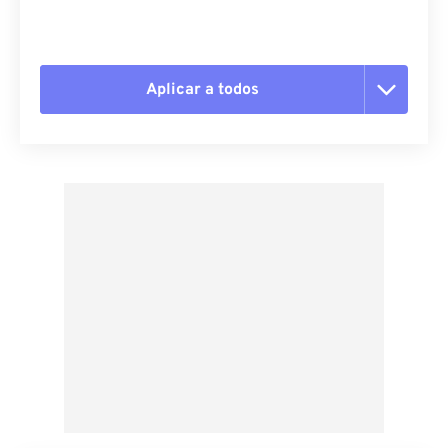
Aplicar a todos
Redefinir todas as opções
Aplicar a partir da predefinição
Salvar como predefinição