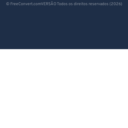
89
89
© FreeConvert.comVERSÃO Todos os direitos reservados (2026)
90
90
Español
91
91
Français
92
92
Português
93
93
Italiano
94
94
Dutch
95
95
96
96
日本語
97
97
简体中文
98
98
繁體中文
99
99
한국어
Svenska