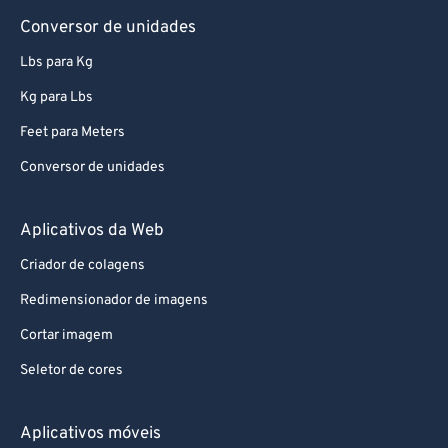
63
63
Conversor de unidades
64
64
Lbs para Kg
65
65
Kg para Lbs
66
66
Feet para Meters
67
67
Conversor de unidades
68
68
69
69
Aplicativos da Web
70
70
Criador de colagens
71
71
Redimensionador de imagens
72
72
Cortar imagem
73
73
Seletor de cores
74
74
75
75
Aplicativos móveis