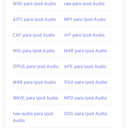
reprodução de áudio conhecidos, incluindo
iTunes
,
MIDI para Ipod Audio
raw para Ipod Audio
QuickTime
e
Windows Media Player
. Para usuários
da Apple, o iTunes é o programa padrão para abrir
AIFC para Ipod Audio
MP1 para Ipod Audio
arquivos M4A. Para usuários do Windows, o
programa padrão é o Windows Media Player. Os
usuários também podem visualizar arquivos M4A
CAF para Ipod Audio
AIF para Ipod Audio
destacando o arquivo e pressionando a barra de
espaço.
MID para Ipod Audio
M4R para Ipod Audio
Além disso, o M4A abre no
VLC media player
,
Adobe Premiere Pro
,
Elmedia Player
,
Winamp
e
OPUS para Ipod Audio
APE para Ipod Audio
vários outros programas.
Desenvolvido por:
ISO
/
IEC
,
Moving Pictures
M4B para Ipod Audio
OGA para Ipod Audio
Experts Group
Lançamento inicial:
2001
WAVE para Ipod Audio
MP2 para Ipod Audio
Links úteis:
raw-audio para Ipod
OGG para Ipod Audio
https://en.wikipedia.org/wiki/MPEG-4_Part_14
Audio
https://www.loc.gov/preservation/digital/formats/fdd/