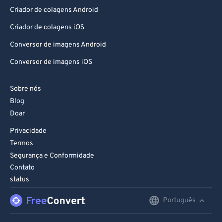
76
76
Criador de colagens Android
77
77
Criador de colagens iOS
78
78
Conversor de imagens Android
79
79
Conversor de imagens iOS
80
80
81
81
Sobre nós
Blog
82
82
Doar
83
83
Privacidade
84
84
Termos
85
85
Segurança e Conformidade
Contato
86
86
status
87
87
Português
English
88
88
Deutsch