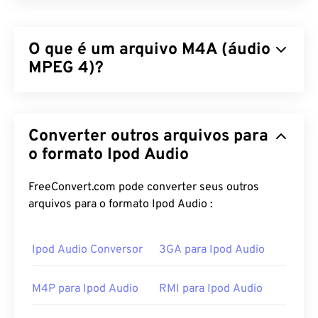
O que é um arquivo M4A (áudio
MPEG 4)?
O MPEG 4 Audio (M4A) compacta e codifica
arquivos de áudio usando um dos dois algoritmos
Converter outros arquivos para
de codificação e decodificação:
Advanced Audio
Coding (AAC)
ou
o formato Ipod Audio
Apple Lossless Audio Codec
(ALAC)
. Os arquivos M4A são menores em
tamanho e, ao mesmo tempo, melhores em
FreeConvert.com pode converter seus outros
qualidade do que os arquivos
MP3
, com os quais
arquivos para o formato Ipod Audio :
compartilham mais semelhanças, em
comparação
com todos os outros formatos de arquivo de áudio.
Ipod Audio Conversor
3GA para Ipod Audio
Como abrir um arquivo M4A?
M4P para Ipod Audio
RMI para Ipod Audio
Arquivos M4A abrem na maioria dos programas de