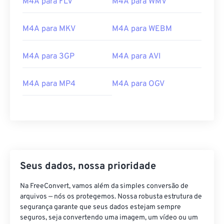
M4A para FLV
M4A para WMV
00
00
00
00
00
00
00
00
M4A para MKV
M4A para WEBM
00
00
00
00
00
00
00
00
M4A para 3GP
M4A para AVI
01
01
01
01
01
01
01
01
M4A para MP4
M4A para OGV
02
02
02
02
02
02
02
02
03
03
03
03
03
03
03
03
04
04
04
04
04
04
04
04
05
05
05
05
05
05
05
05
06
06
06
06
06
06
06
06
Seus dados, nossa prioridade
07
07
07
07
07
07
07
07
Na FreeConvert, vamos além da simples conversão de
08
08
08
08
08
08
08
08
arquivos — nós os protegemos. Nossa robusta estrutura de
segurança garante que seus dados estejam sempre
09
09
09
09
09
09
09
09
seguros, seja convertendo uma imagem, um vídeo ou um