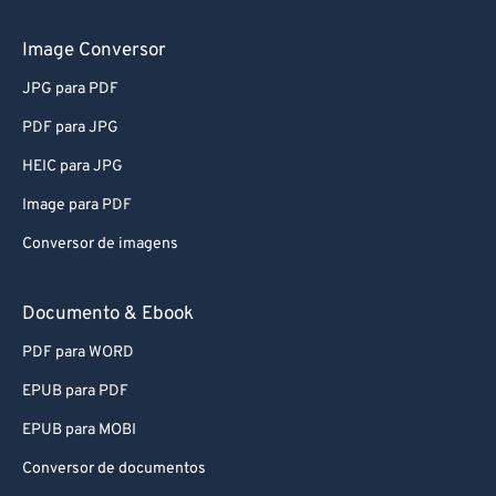
56
56
56
56
56
56
Image Conversor
57
57
57
57
57
57
58
58
58
58
58
58
JPG para PDF
59
59
59
59
59
59
PDF para JPG
60
60
HEIC para JPG
61
61
Image para PDF
62
62
Conversor de imagens
63
63
Documento & Ebook
64
64
65
65
PDF para WORD
66
66
EPUB para PDF
67
67
EPUB para MOBI
68
68
Conversor de documentos