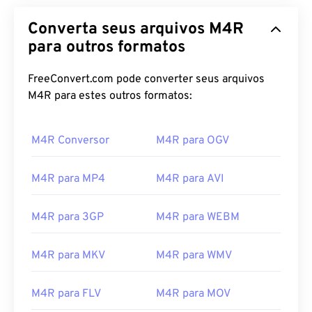
Converta seus arquivos M4R
para outros formatos
FreeConvert.com pode converter seus arquivos
M4R para estes outros formatos:
M4R Conversor
M4R para OGV
M4R para MP4
M4R para AVI
00
00
00
00
00
00
00
00
M4R para 3GP
M4R para WEBM
00
00
00
00
00
00
00
00
M4R para MKV
M4R para WMV
01
01
01
01
01
01
01
01
02
02
02
02
02
02
02
02
M4R para FLV
M4R para MOV