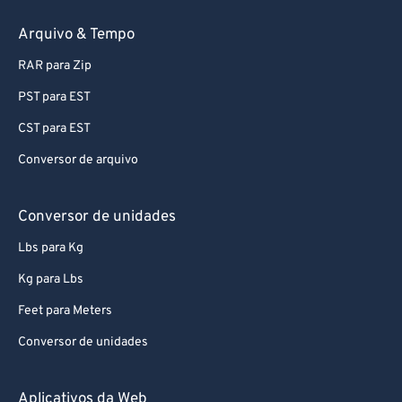
69
69
Arquivo & Tempo
70
70
RAR para Zip
71
71
72
72
PST para EST
73
73
CST para EST
74
74
Conversor de arquivo
75
75
Conversor de unidades
76
76
Lbs para Kg
77
77
Kg para Lbs
78
78
79
79
Feet para Meters
80
80
Conversor de unidades
81
81
Aplicativos da Web