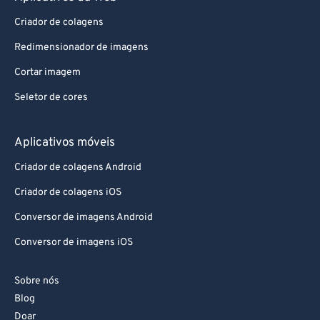
82
82
Criador de colagens
83
83
Redimensionador de imagens
84
84
Cortar imagem
85
85
86
86
Seletor de cores
87
87
Aplicativos móveis
88
88
Criador de colagens Android
89
89
Criador de colagens iOS
90
90
Conversor de imagens Android
91
91
Conversor de imagens iOS
92
92
93
93
Sobre nós
94
94
Blog
95
95
Doar