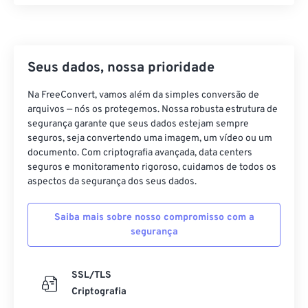
17
17
17
17
17
17
17
17
18
18
18
18
18
18
18
18
Seus dados, nossa prioridade
19
19
19
19
19
19
19
19
20
20
20
20
20
20
20
20
Na FreeConvert, vamos além da simples conversão de
arquivos — nós os protegemos. Nossa robusta estrutura de
21
21
21
21
21
21
21
21
segurança garante que seus dados estejam sempre
22
22
22
22
22
22
22
22
seguros, seja convertendo uma imagem, um vídeo ou um
documento. Com criptografia avançada, data centers
23
23
23
23
23
23
23
23
seguros e monitoramento rigoroso, cuidamos de todos os
aspectos da segurança dos seus dados.
24
24
24
24
24
24
25
25
25
25
25
25
Saiba mais sobre nosso compromisso com a
26
26
26
26
26
26
segurança
27
27
27
27
27
27
SSL/TLS
28
28
28
28
28
28
Criptografia
29
29
29
29
29
29