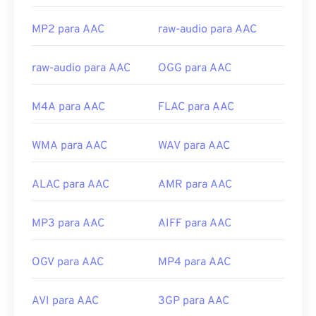
ISO/IEC
Lançamento inicial:
1997
MP2 para AAC
raw-audio para AAC
Links úteis:
raw-audio para AAC
OGG para AAC
https://en.wikipedia.org/wiki/Advanced_Audio_Coding
https://www.iso.org/standard/43345.html?
M4A para AAC
FLAC para AAC
browse=tc
WMA para AAC
WAV para AAC
ALAC para AAC
AMR para AAC
MP3 para AAC
AIFF para AAC
OGV para AAC
MP4 para AAC
AVI para AAC
3GP para AAC