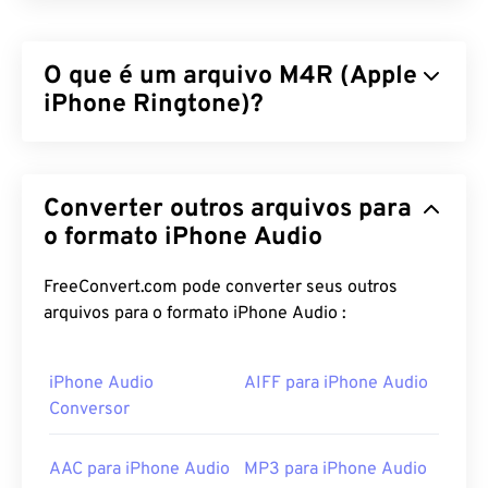
O que é um arquivo M4R (Apple
iPhone Ringtone)?
O Apple iPhone Ringtone (M4R) é o formato de
arquivo que a Apple usa para armazenar toques em
Converter outros arquivos para
iPhones. A duração máxima de um arquivo M4R é
de 40 segundos. A única diferença entre M4R e
o formato iPhone Audio
MPEG 4 Audio (M4A) é a extensão do arquivo, que
permite ao iPhone identificar M4R como um toque
FreeConvert.com pode converter seus outros
e não como uma música.
arquivos para o formato iPhone Audio :
Como abrir um arquivo M4R?
iPhone Audio
AIFF para iPhone Audio
Como é um formato usado pela Apple para toques
Conversor
de iPhone, os arquivos M4R abrem no
iTunes
por
padrão.
AAC para iPhone Audio
MP3 para iPhone Audio