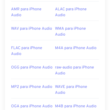
Como alternativa,
o Apple iOS
é outra boa opção
para abrir arquivos M4R. Para criar um toque
AMR para iPhone
ALAC para iPhone
personalizado, basta salvar um arquivo M4A como
Audio
Audio
um arquivo M4R e importá-lo para o iPhone.
Desenvolvido por:
Apple Inc.
WAV para iPhone Audio
WMA para iPhone
Audio
Lançamento inicial:
2007
FLAC para iPhone
M4A para iPhone Audio
Audio
OGG para iPhone Audio
raw-audio para iPhone
Audio
MP2 para iPhone Audio
WAVE para iPhone
Audio
OGA para iPhone Audio
M4B para iPhone Audio