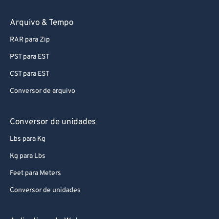
59
59
59
59
59
59
Arquivo & Tempo
60
60
RAR para Zip
61
61
62
62
PST para EST
63
63
CST para EST
64
64
Conversor de arquivo
65
65
Conversor de unidades
66
66
Lbs para Kg
67
67
Kg para Lbs
68
68
69
69
Feet para Meters
70
70
Conversor de unidades
71
71