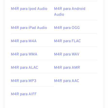
M4R para Ipod Audio
M4R para Android
Audio
M4R para iPad Audio
M4R para OGG
00
00
00
00
00
00
00
00
M4R para M4A
M4R para FLAC
M4R para WMA
M4R para WAV
00
00
00
00
00
00
00
00
M4R para ALAC
M4R para AMR
01
01
01
01
01
01
01
01
02
02
02
02
02
02
02
02
M4R para MP3
M4R para AAC
03
03
03
03
03
03
03
03
04
04
04
04
04
04
04
04
M4R para AIFF
05
05
05
05
05
05
05
05