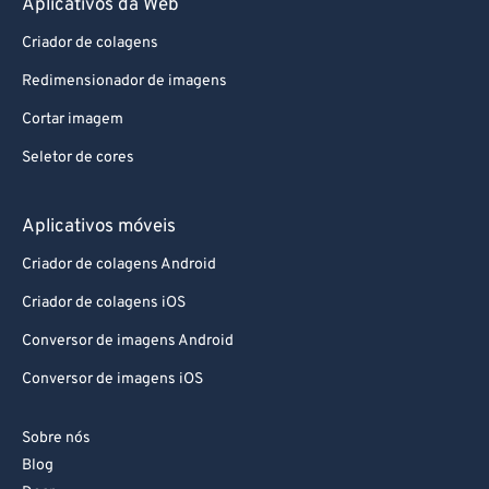
Aplicativos da Web
72
72
Criador de colagens
73
73
Redimensionador de imagens
74
74
Cortar imagem
75
75
76
76
Seletor de cores
77
77
Aplicativos móveis
78
78
Criador de colagens Android
79
79
Criador de colagens iOS
80
80
Conversor de imagens Android
81
81
Conversor de imagens iOS
82
82
83
83
Sobre nós
84
84
Blog