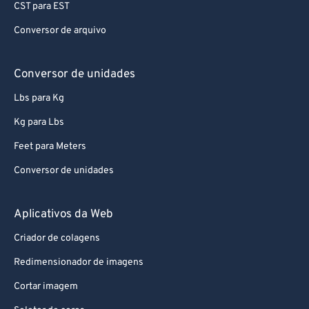
CST para EST
62
62
Conversor de arquivo
63
63
64
64
Conversor de unidades
65
65
Lbs para Kg
66
66
Kg para Lbs
67
67
Feet para Meters
68
68
Conversor de unidades
69
69
70
70
Aplicativos da Web
71
71
Criador de colagens
72
72
Redimensionador de imagens
73
73
Cortar imagem
74
74