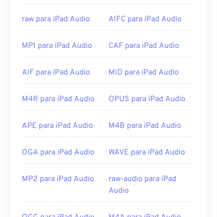
Os melhores programas para abrir arquivos MIDI
são
o Awave Studio
e
o Audacity
. O Awave pode
raw para iPad Audio
AIFC para iPad Audio
ler 260 formatos de áudio diferentes. O Audacity é
um software
gratuito
e
de código aberto
que
MP1 para iPad Audio
CAF para iPad Audio
funciona em diversas plataformas e sistemas
operacionais.
AIF para iPad Audio
MID para iPad Audio
Outros programas que podem abrir MIDI incluem
Winamp
,
Windows Media Player
,
vanBasco's
Karaoke Player
,
Karaoke Player
,
Musicnotes
M4R para iPad Audio
OPUS para iPad Audio
Player
e
Sibelius
.
APE para iPad Audio
M4B para iPad Audio
Desenvolvido por:
MIDI Manufacturers Association
Lançamento inicial:
1983
OGA para iPad Audio
WAVE para iPad Audio
Links úteis:
https://en.wikipedia.org/wiki/MIDI
MP2 para iPad Audio
raw-audio para iPad
Audio
https://www.midi.org/specifications