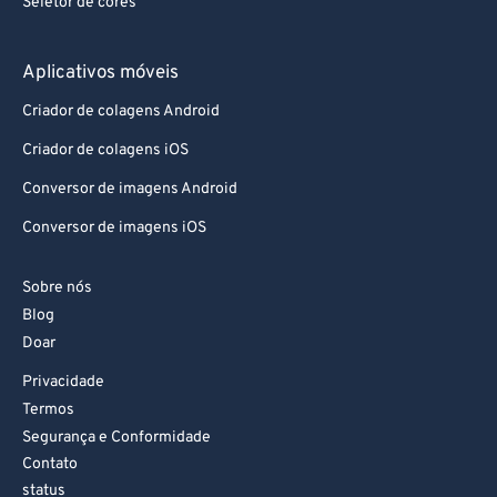
Seletor de cores
75
75
76
76
Aplicativos móveis
77
77
Criador de colagens Android
78
78
Criador de colagens iOS
79
79
Conversor de imagens Android
80
80
Conversor de imagens iOS
81
81
Sobre nós
82
82
Blog
83
83
Doar
84
84
Privacidade
85
85
Termos
Segurança e Conformidade
86
86
Contato
87
87
status