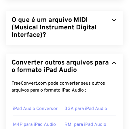
O que é um arquivo MIDI
(Musical Instrument Digital
Interface)?
A Interface Digital para Instrumentos Musicais
(MIDI) é um protocolo que gerencia as interações
Converter outros arquivos para
entre instrumentos digitais e computadores.
Essencialmente, MIDI é a linguagem padronizada
o formato iPad Audio
do mundo
da música digital
. Diferentemente de
outros tipos de arquivos de áudio, MIDI tem como
FreeConvert.com pode converter seus outros
objetivo compartilhar informações musicais (como
arquivos para o formato iPad Audio :
notas, tempo, tom e volume) entre aplicativos,
software e hardware.
iPad Audio Conversor
3GA para iPad Audio
Como abrir um arquivo MIDI?
M4P para iPad Audio
RMI para iPad Audio