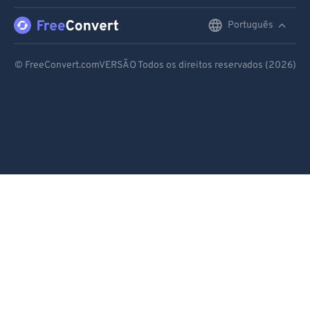
88
88
Português
English
89
89
Deutsch
90
90
© FreeConvert.comVERSÃO Todos os direitos reservados (2026)
91
91
Español
92
92
Français
93
93
Português
94
94
Italiano
95
95
Dutch
96
96
97
97
日本語
98
98
简体中文
99
99
繁體中文