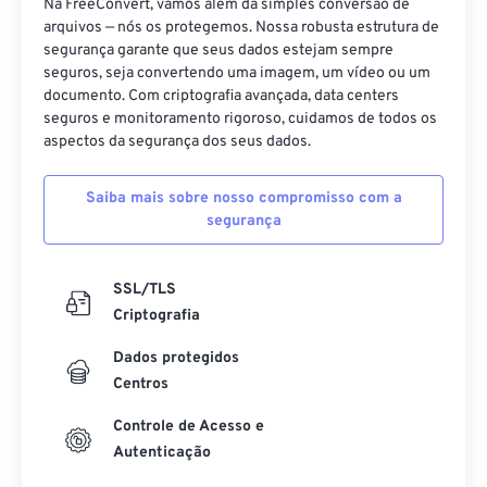
Na FreeConvert, vamos além da simples conversão de
09
09
09
09
09
09
09
09
arquivos — nós os protegemos. Nossa robusta estrutura de
segurança garante que seus dados estejam sempre
10
10
10
10
10
10
10
10
seguros, seja convertendo uma imagem, um vídeo ou um
11
11
11
11
11
11
11
11
documento. Com criptografia avançada, data centers
seguros e monitoramento rigoroso, cuidamos de todos os
12
12
12
12
12
12
12
12
aspectos da segurança dos seus dados.
13
13
13
13
13
13
13
13
Saiba mais sobre nosso compromisso com a
14
14
14
14
14
14
14
14
segurança
15
15
15
15
15
15
15
15
16
16
16
16
16
16
16
16
SSL/TLS
17
17
17
17
17
17
17
17
Criptografia
18
18
18
18
18
18
18
18
Dados protegidos
Centros
19
19
19
19
19
19
19
19
20
20
20
20
20
20
20
20
Controle de Acesso e
Autenticação
21
21
21
21
21
21
21
21