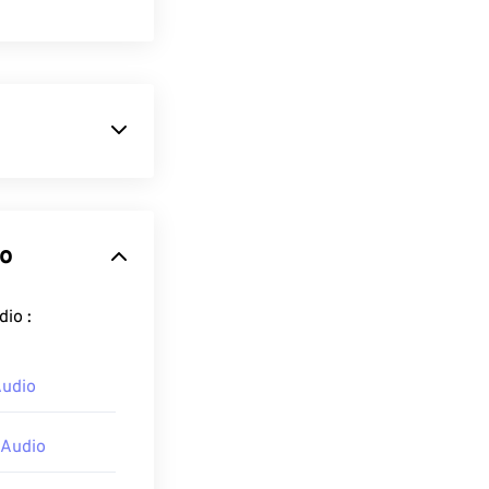
compressão para
 "Ogg" é o
o. O OGA é
 Audio
para o formato iPad Audio :
ramas que
Audio
DirectShow
,
 Audio
 for baseado