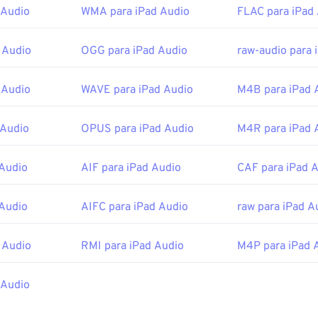
 Audio
WMA para iPad Audio
FLAC para iPad
45
45
45
42
42
42
or:
Fundação Xiph.Org
46
46
46
43
43
43
cial:
2003
 Audio
OGG para iPad Audio
raw-audio para 
47
47
47
44
44
44
48
48
48
45
45
45
 Audio
WAVE para iPad Audio
M4B para iPad 
g/vorbis/
49
49
49
46
46
46
f.org/rfc/rfc5334.txt
 Audio
OPUS para iPad Audio
M4R para iPad 
50
50
50
47
47
47
51
51
51
48
48
48
 Audio
AIF para iPad Audio
CAF para iPad 
52
52
52
49
49
49
53
53
53
 Audio
AIFC para iPad Audio
raw para iPad A
50
50
50
54
54
54
51
51
51
 Audio
RMI para iPad Audio
M4P para iPad 
55
55
55
52
52
52
56
56
56
53
53
53
 Audio
57
57
57
54
54
54