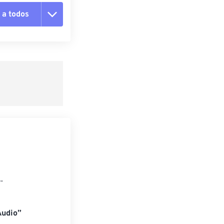
 a todos
 as opções
da predefinição
definição
.
Audio”