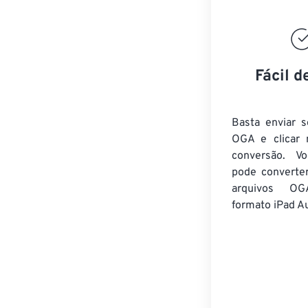
Fácil d
Basta enviar s
OGA e clicar 
conversão. V
pode converte
arquivos OG
formato iPad A