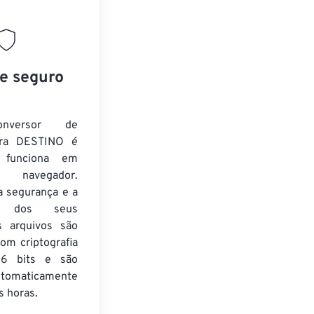
 e seguro
nversor de
ra DESTINO é
e funciona em
 navegador.
a segurança e a
de dos seus
s arquivos são
om criptografia
6 bits e são
utomaticamente
 horas.