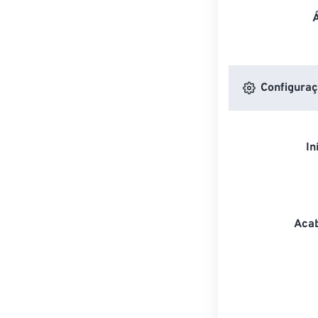
Configuraç
In
Acab