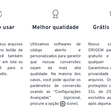
15
15
15
15
19
19
19
19
16
16
16
16
20
20
20
20
17
17
17
17
21
21
21
21
18
18
18
18
e usar
Melhor qualidade
Grátis
22
22
22
22
19
19
19
19
23
23
23
23
20
20
20
20
eus arquivos
Utilizamos softwares de
Nosso co
24
24
24
no botão de
código aberto e
ORIGEM pa
21
21
21
21
ocê também
personalizados para garantir
gratuito 
25
25
25
22
22
22
22
r em lote
os
que nossas conversões
qualquer
26
26
26
A
para o
sejam da mais alta
23
23
23
23
Garantimos 
udio.
qualidade. Na maioria dos
privacida
27
27
27
24
24
24
casos, você pode ajustar os
arquivos. O
28
28
28
25
25
25
parâmetros de conversão
protegidos c
usando as “Configurações
29
29
29
SSL de 25
26
26
26
Avançadas” (opcional,
excluídos a
30
30
30
27
27
27
após algumas
procure a opção
ícone).
31
31
31
28
28
28