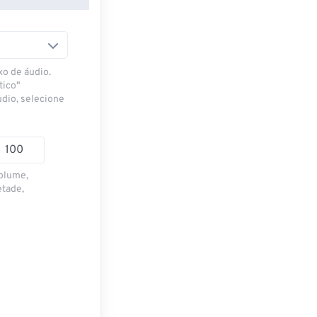
xo de áudio.
tico"
udio, selecione
volume,
etade,