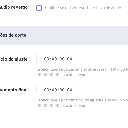
Áudio reverso
Habilite se quiser reverter o fluxo de áudio
ões de corte
ício do ajuste
00
:
00
:
00
.
00
Especifique a posição inicial do ajuste (HH:MM:SS.
00:00:00.00 para desativar.
00
00
00
00
01
01
01
01
amento final
00
:
00
:
00
.
00
02
02
02
02
Especifique a posição final do ajuste (HH:MM:SS.M
00:00:00.00 para desativar.
03
03
03
03
00
00
00
00
04
04
04
04
01
01
01
01