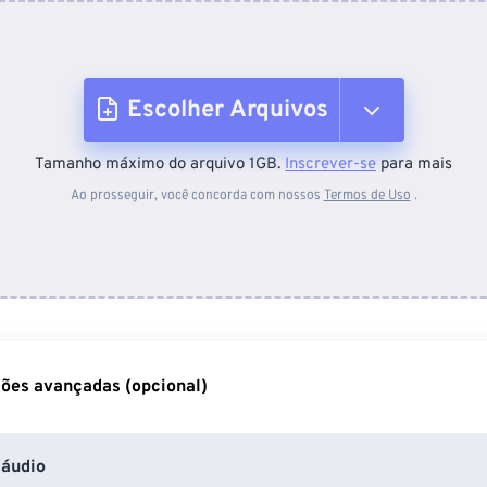
Escolher Arquivos
Tamanho máximo do arquivo 1GB.
Inscrever-se
para mais
Do dispositivo
Ao prosseguir, você concorda com nossos
Termos de Uso
.
Do Dropbox
Do Google Drive
ões avançadas (opcional)
Do OneDrive
áudio
Da URL