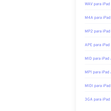
WAV para iPad
Desenvolvido p
Lançamento ini
M4A para iPad
Links úteis:
MP2 para iPad
https://xiph.or
https://www.iet
APE para iPad
MID para iPad
MP1 para iPad
MIDI para iPad
3GA para iPad