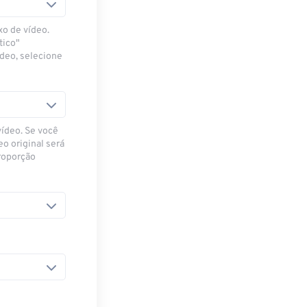
xo de vídeo.
tico"
ídeo, selecione
vídeo. Se você
eo original será
proporção