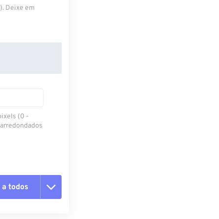
S). Deixe em
ixels (0 -
 arredondados
 a todos
 as opções
da predefinição