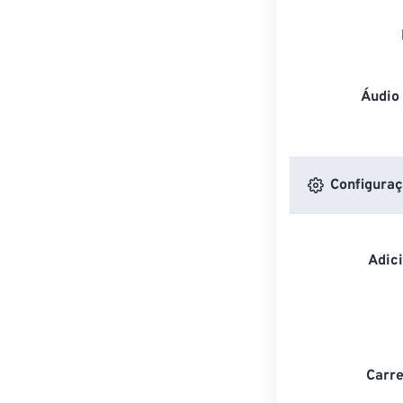
Áudio
Configuraç
Adic
Carre