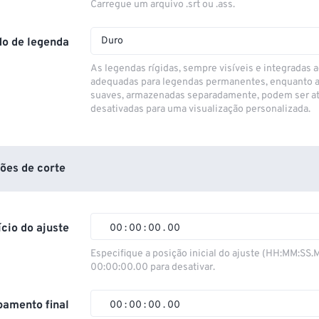
Carregue um arquivo .srt ou .ass.
Duro
o de legenda
As legendas rígidas, sempre visíveis e integradas a
adequadas para legendas permanentes, enquanto 
suaves, armazenadas separadamente, podem ser at
desativadas para uma visualização personalizada.
ões de corte
ício do ajuste
00
:
00
:
00
.
00
00
00
00
00
Especifique a posição inicial do ajuste (HH:MM:SS.
00:00:00.00 para desativar.
01
01
01
01
02
02
02
02
amento final
00
:
00
:
00
.
00