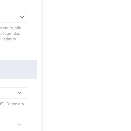
o vídeo, são
as legendas
ivadas ou
MS). Deixe em