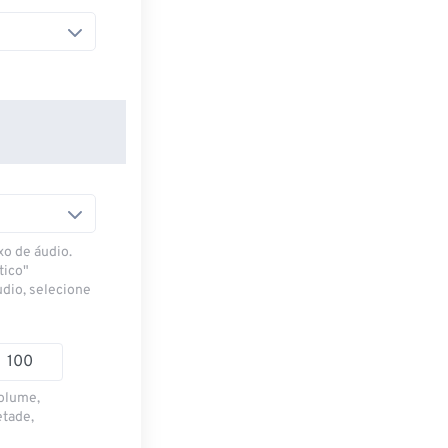
xo de áudio.
tico"
udio, selecione
volume,
etade,