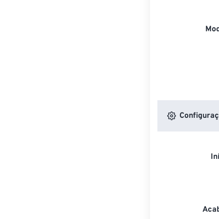
Mod
Configuraç
In
Acab