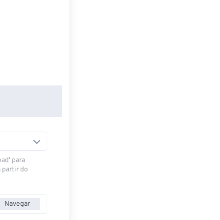
oad' para
 partir do
Navegar