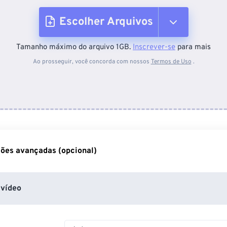
Escolher Arquivos
Tamanho máximo do arquivo 1GB.
Inscrever-se
para mais
Do dispositivo
Ao prosseguir, você concorda com nossos
Termos de Uso
.
Do Dropbox
Do Google Drive
ões avançadas (opcional)
Do OneDrive
vídeo
Da URL