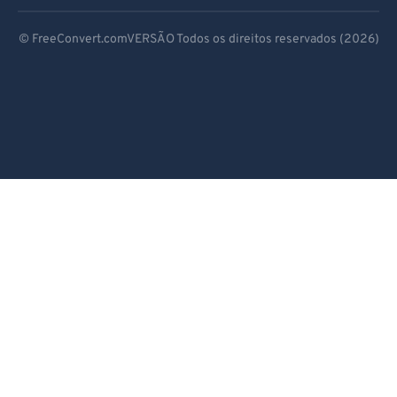
89
89
Deutsch
© FreeConvert.comVERSÃO Todos os direitos reservados (2026)
90
90
Español
91
91
Français
92
92
Português
93
93
94
94
Italiano
95
95
Dutch
96
96
日本語
97
97
简体中文
98
98
繁體中文
99
99
한국어
Svenska