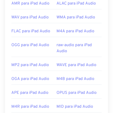
Por padrão, o AIFF abre no
Windows Media Player
AMR para iPad Audio
ALAC para iPad Audio
ou
no iTunes
, dependendo do sistema operacional.
Outros programas que abrem AIFF incluem
VLC
WAV para iPad Audio
WMA para iPad Audio
Media Player
,
Audacity
,
Winamp
e
Elmedia Player
.
Observe que, se estiver usando um dispositivo
FLAC para iPad Audio
M4A para iPad Audio
Android
ou não Apple, você precisará converter o
arquivo AIFF — provavelmente para um arquivo
MP3 — para abri-lo. Os produtos móveis da Apple
OGG para iPad Audio
raw-audio para iPad
abrem arquivos AIFF sem conversão de arquivo.
Audio
Desenvolvido por:
Apple Inc.
MP2 para iPad Audio
WAVE para iPad Audio
Lançamento inicial:
1988
Links úteis:
OGA para iPad Audio
M4B para iPad Audio
https://en.wikipedia.org/wiki/Audio_Interchange_File_F
APE para iPad Audio
OPUS para iPad Audio
https://www.lifewire.com/aiff-aif-aifc-files-
2619569
M4R para iPad Audio
MID para iPad Audio