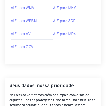
AIF para WMV
AIF para MKV
00
00
00
00
00
00
00
00
AIF para WEBM
AIF para 3GP
00
00
00
00
00
00
00
00
AIF para AVI
AIF para MP4
01
01
01
01
01
01
01
01
02
02
02
02
02
02
02
02
AIF para OGV
03
03
03
03
03
03
03
03
04
04
04
04
04
04
04
04
05
05
05
05
05
05
05
05
06
06
06
06
06
06
06
06
Seus dados, nossa prioridade
07
07
07
07
07
07
07
07
08
08
08
08
08
08
08
08
Na FreeConvert, vamos além da simples conversão de
arquivos — nós os protegemos. Nossa robusta estrutura de
09
09
09
09
09
09
09
09
segurança garante que seus dados estejam sempre