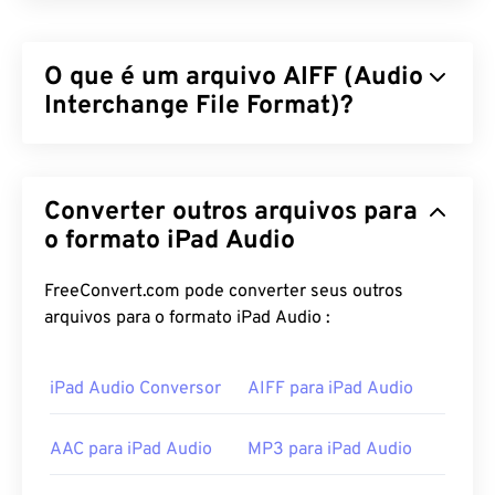
O que é um arquivo AIFF (Audio
Interchange File Format)?
A Apple
desenvolveu o Audio Interchange File
Format (AIFF) para armazenar dados de áudio
Converter outros arquivos para
digital (formato de onda) de alta qualidade. Muitos
profissionais o utilizam, principalmente usuários de
o formato iPad Audio
plataformas Apple. Ele é
sem perdas
, o que
significa que não há perda de qualidade ou dados
FreeConvert.com pode converter seus outros
em relação ao original, mas também significa que
arquivos para o formato iPad Audio :
os arquivos AIFF ocupam mais espaço. O AIFF
pode localizar
dados de pontos de loop
e notas
iPad Audio Conversor
AIFF para iPad Audio
musicais, o que é útil para músicos.
Como abrir um arquivo AIFF?
AAC para iPad Audio
MP3 para iPad Audio