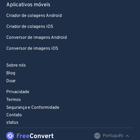
Aplicativos móveis
76
76
Criador de colagens Android
77
77
Criador de colagens iOS
78
78
Conversor de imagens Android
79
79
Conversor de imagens iOS
80
80
81
81
Sobre nós
82
82
Blog
Doar
83
83
Privacidade
84
84
Termos
85
85
Segurança e Conformidade
86
86
Contato
status
87
87
88
88
Português
English