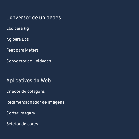
63
63
Conversor de unidades
64
64
Lbs para Kg
65
65
Kg para Lbs
66
66
Feet para Meters
67
67
Conversor de unidades
68
68
69
69
Aplicativos da Web
70
70
Criador de colagens
71
71
Redimensionador de imagens
72
72
Cortar imagem
73
73
Seletor de cores
74
74
75
75