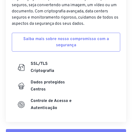
seguros, seja convertendo uma imagem, um vídeo ou um
10
10
10
10
10
10
10
10
documento. Com criptografia avançada, data centers
11
11
11
11
11
11
11
11
seguros e monitoramento rigoroso, cuidamos de todos os
aspectos da segurança dos seus dados.
12
12
12
12
12
12
12
12
13
13
13
13
13
13
13
13
Saiba mais sobre nosso compromisso com a
segurança
14
14
14
14
14
14
14
14
15
15
15
15
15
15
15
15
SSL/TLS
16
16
16
16
16
16
16
16
Criptografia
17
17
17
17
17
17
17
17
Dados protegidos
18
18
18
18
18
18
18
18
Centros
19
19
19
19
19
19
19
19
Controle de Acesso e
20
20
20
20
20
20
20
20
Autenticação
21
21
21
21
21
21
21
21
22
22
22
22
22
22
22
22