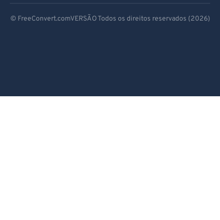
89
89
Deutsch
© FreeConvert.comVERSÃO Todos os direitos reservados (2026)
90
90
Español
91
91
Français
92
92
Português
93
93
94
94
Italiano
95
95
Dutch
96
96
日本語
97
97
简体中文
98
98
繁體中文
99
99
한국어
Svenska