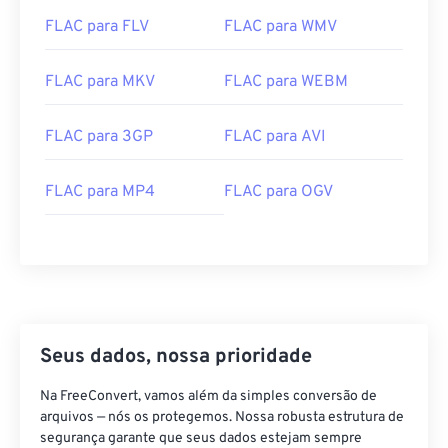
FLAC para FLV
FLAC para WMV
00
00
00
00
00
00
00
00
FLAC para MKV
FLAC para WEBM
00
00
00
00
00
00
00
00
FLAC para 3GP
FLAC para AVI
01
01
01
01
01
01
01
01
FLAC para MP4
FLAC para OGV
02
02
02
02
02
02
02
02
03
03
03
03
03
03
03
03
04
04
04
04
04
04
04
04
05
05
05
05
05
05
05
05
06
06
06
06
06
06
06
06
Seus dados, nossa prioridade
07
07
07
07
07
07
07
07
Na FreeConvert, vamos além da simples conversão de
08
08
08
08
08
08
08
08
arquivos — nós os protegemos. Nossa robusta estrutura de
09
09
09
09
09
09
09
09
segurança garante que seus dados estejam sempre