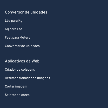
63
63
Conversor de unidades
64
64
Lbs para Kg
65
65
Kg para Lbs
66
66
Feet para Meters
67
67
Conversor de unidades
68
68
69
69
Aplicativos da Web
70
70
Criador de colagens
71
71
Redimensionador de imagens
72
72
Cortar imagem
73
73
Seletor de cores
74
74
75
75