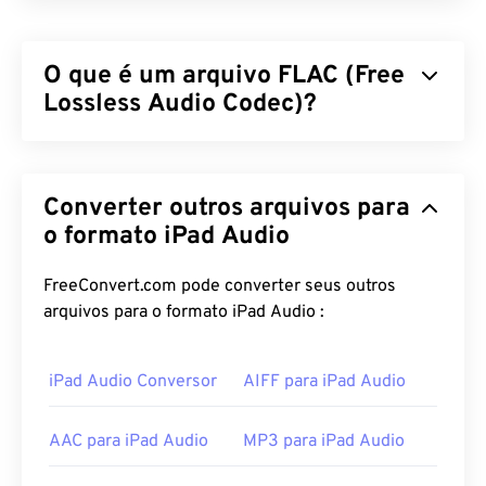
O que é um arquivo FLAC (Free
Lossless Audio Codec)?
O Free Lossless Audio Codec (FLAC) é um formato
de arquivo que reduz o tamanho de um arquivo de
Converter outros arquivos para
áudio, o que, como a palavra "
lossless
" no nome
indica, não resulta em perda na qualidade do áudio
o formato iPad Audio
ou nos dados originais. O FLAC consegue isso
usando um
algoritmo
que comprime o arquivo para
FreeConvert.com pode converter seus outros
aproximadamente 50 a 70 por cento do seu
arquivos para o formato iPad Audio :
tamanho original.
iPad Audio Conversor
AIFF para iPad Audio
Como abrir um arquivo FLAC?
O programa padrão para abrir um arquivo FLAC é
o
AAC para iPad Audio
MP3 para iPad Audio
VLC Media Player
. Outros detalhes sobre o FLAC