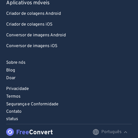
Aplicativos móveis
76
76
Criador de colagens Android
77
77
Criador de colagens iOS
78
78
Conversor de imagens Android
79
79
Conversor de imagens iOS
80
80
81
81
Sobre nós
82
82
Blog
Doar
83
83
Privacidade
84
84
Termos
85
85
Segurança e Conformidade
86
86
Contato
status
87
87
Português
English
88
88