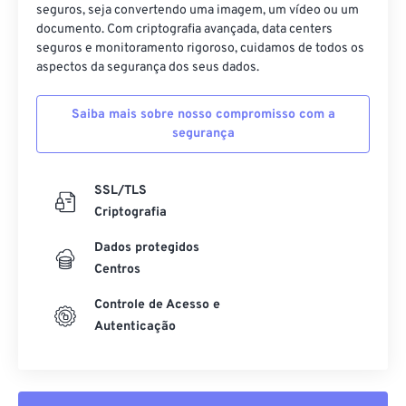
seguros, seja convertendo uma imagem, um vídeo ou um
10
10
10
10
10
10
10
10
documento. Com criptografia avançada, data centers
11
11
11
11
11
11
11
11
seguros e monitoramento rigoroso, cuidamos de todos os
aspectos da segurança dos seus dados.
12
12
12
12
12
12
12
12
13
13
13
13
13
13
13
13
Saiba mais sobre nosso compromisso com a
segurança
14
14
14
14
14
14
14
14
15
15
15
15
15
15
15
15
SSL/TLS
16
16
16
16
16
16
16
16
Criptografia
17
17
17
17
17
17
17
17
Dados protegidos
18
18
18
18
18
18
18
18
Centros
19
19
19
19
19
19
19
19
Controle de Acesso e
20
20
20
20
20
20
20
20
Autenticação
21
21
21
21
21
21
21
21
22
22
22
22
22
22
22
22