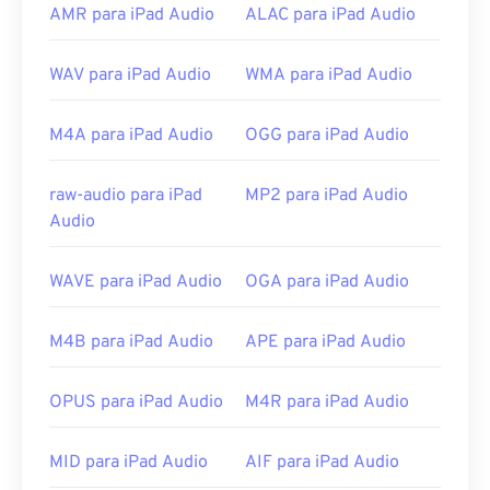
incluem que ele não é patenteado, permite a
AMR para iPad Audio
ALAC para iPad Audio
reprodução de música, é compatível com
a
Interface de Programação de Aplicativos de
WAV para iPad Audio
WMA para iPad Audio
Telefonia (TAPI)
e não está sujeito ao
gerenciamento de direitos digitais (DRM)
.
M4A para iPad Audio
OGG para iPad Audio
Além disso,
os codecs
que podem implementar
FLAC incluem
FFmpeg
,
Flake
e
FLACCL
para
codificação, e
Audiocogs
para decodificação. Por
raw-audio para iPad
MP2 para iPad Audio
fim, como a palavra "grátis" no nome sugere,
FLAC
Audio
é um software
de código aberto
.
WAVE para iPad Audio
OGA para iPad Audio
Desenvolvido por:
Fundação Xiph.Org
Lançamento inicial:
2001
M4B para iPad Audio
APE para iPad Audio
Links úteis:
https://en.wikipedia.org/wiki/FLAC
OPUS para iPad Audio
M4R para iPad Audio
https://xiph.org/flac/
MID para iPad Audio
AIF para iPad Audio