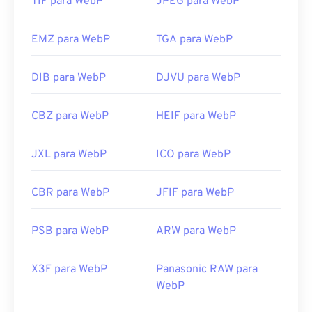
Use nosso
TIF para WebP
Seletor de Cores
JPEG para WebP
para escolher cores de
imagens WebP
EMZ para WebP
TGA para WebP
DIB para WebP
DJVU para WebP
CBZ para WebP
HEIF para WebP
JXL para WebP
ICO para WebP
CBR para WebP
JFIF para WebP
PSB para WebP
ARW para WebP
X3F para WebP
Panasonic RAW para
WebP