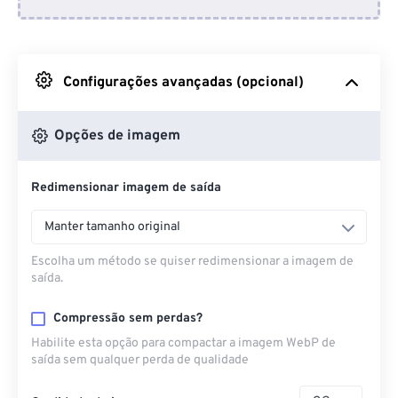
Do Dropbox
Do Google Drive
Configurações avançadas (opcional)
Do OneDrive
Opções de imagem
Redimensionar imagem de saída
Da URL
Manter tamanho original
Escolha um método se quiser redimensionar a imagem de
saída.
Compressão sem perdas?
Habilite esta opção para compactar a imagem WebP de
saída sem qualquer perda de qualidade