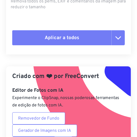
Remova todos os perfis, EXIF ​​e comentários da imagem para
reduzir o tamanho
Aplicar a todos
Redefinir todas as opções
Aplicar a partir da predefinição
Criado com
❤️
por
FreeConvert
Salvar como predefinição
Editor de Fotos com IA
Experimente o ClipSnap, nossas poderosas ferramentas
de edição de fotos com IA.
Removedor de Fundo
Gerador de Imagens com IA