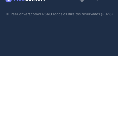
Deutsch
© FreeConvert.comVERSÃO Todos os direitos reservados (2026)
Español
Français
Português
Italiano
Dutch
日本語
简体中文
繁體中文
한국어