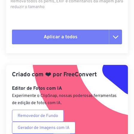
Remova todos os perfis, EXIF ​​e comentários da imagem para
reduzir o tamanho
Aplicar a todos
Redefinir todas as opções
Aplicar a partir da predefinição
Criado com
❤️
por
FreeConvert
Salvar como predefinição
Editor de Fotos com IA
Experimente o ClipSnap, nossas poderosas ferramentas
de edição de fotos com IA.
Removedor de Fundo
Gerador de Imagens com IA