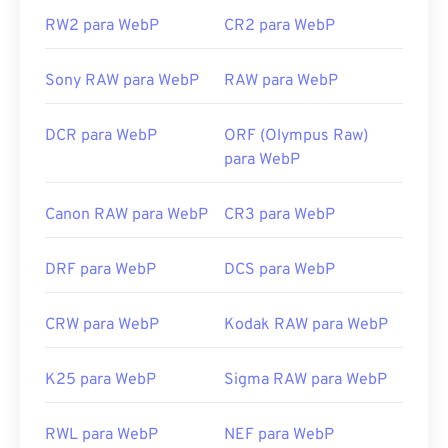
Use nosso
Seletor de Cores
para escolher cores de
imagens WebP
RW2 para WebP
CR2 para WebP
Sony RAW para WebP
RAW para WebP
DCR para WebP
ORF (Olympus Raw)
para WebP
Canon RAW para WebP
CR3 para WebP
DRF para WebP
DCS para WebP
CRW para WebP
Kodak RAW para WebP
K25 para WebP
Sigma RAW para WebP
RWL para WebP
NEF para WebP