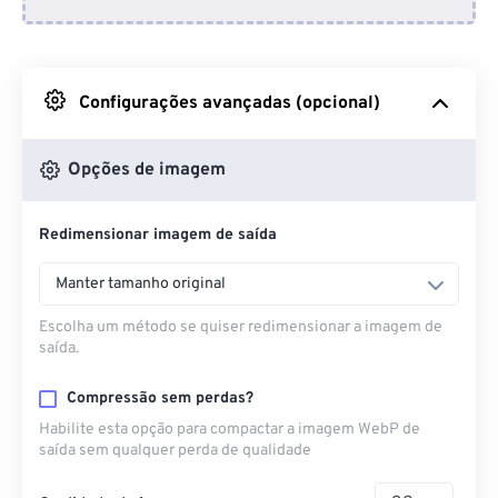
Do Dropbox
Do Google Drive
Configurações avançadas (opcional)
Do OneDrive
Opções de imagem
Redimensionar imagem de saída
Da URL
Manter tamanho original
Escolha um método se quiser redimensionar a imagem de
saída.
Compressão sem perdas?
Habilite esta opção para compactar a imagem WebP de
saída sem qualquer perda de qualidade