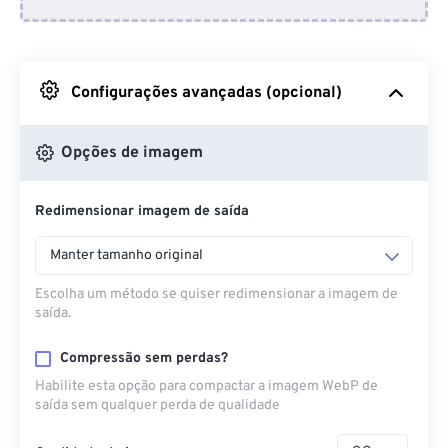
Do Dropbox
Do Google Drive
Configurações avançadas (opcional)
Do OneDrive
Opções de imagem
Redimensionar imagem de saída
Da URL
Manter tamanho original
Escolha um método se quiser redimensionar a imagem de
saída.
Compressão sem perdas?
Habilite esta opção para compactar a imagem WebP de
saída sem qualquer perda de qualidade