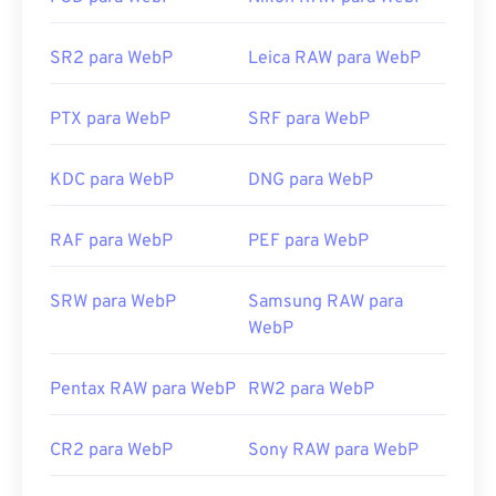
experimentar são
o Pixelmator
e
o Photopea
.
Experimente também
o Corel PaintShop Pro
.
Antes de usar
o IrfanView
,
o Visualizador de Fotos
SR2 para WebP
Leica RAW para WebP
do Windows
e
o Adobe Photoshop
, certifique-se
de instalar os plugins para abrir o WebP.
PTX para WebP
SRF para WebP
Desenvolvido por:
Google
KDC para WebP
DNG para WebP
Lançamento inicial:
setembro de 2010
Links úteis:
RAF para WebP
PEF para WebP
Artigo do Google Developer sobre compactação
WebP
SRW para WebP
Samsung RAW para
Ferramentas WebP relacionadas:
WebP
Use nosso
Seletor de Cores
para escolher cores de
imagens WebP
Pentax RAW para WebP
RW2 para WebP
CR2 para WebP
Sony RAW para WebP