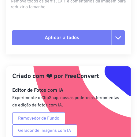
Remova todos os perfis, EXIF ​​e comentários da imagem para
reduzir o tamanho
Aplicar a todos
Redefinir todas as opções
Aplicar a partir da predefinição
Criado com
❤️
por
FreeConvert
Salvar como predefinição
Editor de Fotos com IA
Experimente o ClipSnap, nossas poderosas ferramentas
de edição de fotos com IA.
Removedor de Fundo
Gerador de Imagens com IA