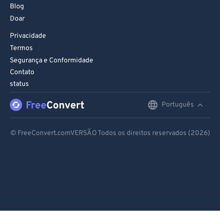
Blog
Doar
Privacidade
Termos
Segurança e Conformidade
Contato
status
Português
English
Deutsch
© FreeConvert.comVERSÃO Todos os direitos reservados (2026)
Español
Français
Português
Italiano