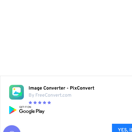
Image Converter - PixConvert
By FreeConvert.com
YES, 