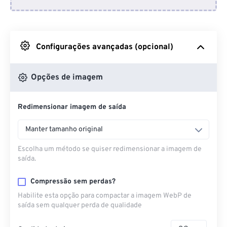
Do Dropbox
Do Google Drive
Configurações avançadas (opcional)
Do OneDrive
Opções de imagem
Redimensionar imagem de saída
Da URL
Manter tamanho original
Escolha um método se quiser redimensionar a imagem de
saída.
Compressão sem perdas?
Habilite esta opção para compactar a imagem WebP de
saída sem qualquer perda de qualidade