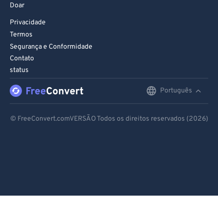
Doar
Privacidade
Termos
Segurança e Conformidade
Contato
status
Português
English
Deutsch
© FreeConvert.comVERSÃO Todos os direitos reservados (2026)
Español
Français
Português
Italiano
Dutch