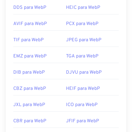
Links úteis:
ferramentas
de SVG para JPG
ou
SVG para PNG
.
DDS para WebP
HEIC para WebP
Artigo do Google Developer sobre compactação
WebP
AVIF para WebP
PCX para WebP
Desenvolvido por:
World Wide Web Consortium
Ferramentas WebP relacionadas:
(W3C)
Use nosso
TIF para WebP
Seletor de Cores
JPEG para WebP
para escolher cores de
Lançamento inicial:
4 de setembro de 2001
imagens WebP
Links úteis:
EMZ para WebP
TGA para WebP
https://www.lifewire.com/svg-file-4120603
https://en.wikipedia.org/wiki/Scalable_Vector_Graphics
DIB para WebP
DJVU para WebP
CBZ para WebP
HEIF para WebP
JXL para WebP
ICO para WebP
CBR para WebP
JFIF para WebP