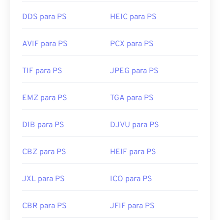
Windows quanto para macOS,
o Adobe Photoshop
e
o Adobe Photoshop Lightroom
funcionam bem
DDS para PS
HEIC para PS
para abrir e converter PEF. No Linux/Unix,
o
DarkTable
é
de código aberto
, multiplataforma e
AVIF para PS
PCX para PS
gratuito. O PEF geralmente é convertido para os
formatos de arquivo Adobe Digital Negative Raw
TIF para PS
JPEG para PS
Image (DNG), Tagged Image File Format (
PEF para
TIFF
), JPG (
PEF para JPEG
) ou Portable Network
EMZ para PS
TGA para PS
Graphics (
PEF para PNG
).
Desenvolvido por:
Ricoh Imaging Company, LTD.
DIB para PS
DJVU para PS
Lançamento inicial:
maio de 2006
CBZ para PS
HEIF para PS
JXL para PS
ICO para PS
CBR para PS
JFIF para PS