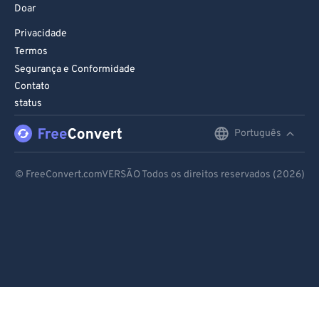
Doar
Privacidade
Termos
Segurança e Conformidade
Contato
status
Português
English
Deutsch
© FreeConvert.comVERSÃO Todos os direitos reservados (2026)
Español
Français
Português
Italiano
Dutch