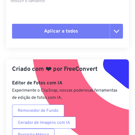
reduzir o tamanho
Aplicar a todos
Redefinir todas as opções
Aplicar a partir da predefinição
Criado com
❤️
por
FreeConvert
Salvar como predefinição
Editor de Fotos com IA
Experimente o ClipSnap, nossas poderosas ferramentas
de edição de fotos com IA.
Removedor de Fundo
Gerador de Imagens com IA
Borracha Mágica