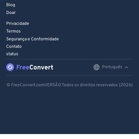
Blog
Doar
Privacidade
Termos
Segurança e Conformidade
Contato
status
Português
English
Deutsch
© FreeConvert.comVERSÃO Todos os direitos reservados (2026)
Español
Français
Português
Italiano