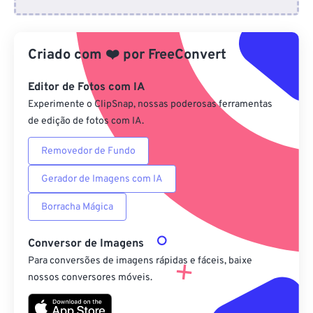
Do Dropbox
Criado com
❤️
por
FreeConvert
Do Google Drive
Editor de Fotos com IA
Do OneDrive
Experimente o ClipSnap, nossas poderosas ferramentas
de edição de fotos com IA.
Removedor de Fundo
Da URL
Gerador de Imagens com IA
Borracha Mágica
Conversor de Imagens
Para conversões de imagens rápidas e fáceis, baixe
nossos conversores móveis.