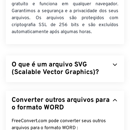
gratuito e funciona em qualquer navegador.
Garantimos a segurança e a privacidade dos seus
arquivos. Os arquivos são protegidos com
criptografia SSL de 256 bits e são excluídos
automaticamente após algumas horas.
O que é um arquivo SVG
(Scalable Vector Graphics)?
Scalable Vector Graphics (SVG) é um formato de
arquivo de padrão aberto e independente de
Converter outros arquivos para
resolução. Baseia-se na Linguagem de Marcação
Extensível (
XML
o formato WORD
), utiliza
gráficos vetoriais
e
suporta animação limitada. A principal vantagem
de usar um arquivo SVG é, como o nome indica, sua
FreeConvert.com pode converter seus outros
escalabilidade. Esse tipo de arquivo pode ser
arquivos para o formato WORD :