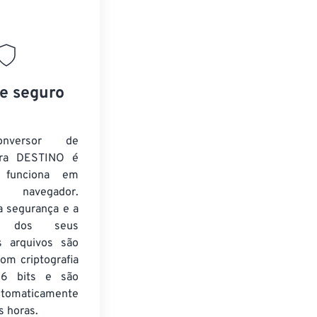
 e seguro
nversor de
ra DESTINO é
e funciona em
 navegador.
a segurança e a
de dos seus
s arquivos são
om criptografia
6 bits e são
utomaticamente
 horas.