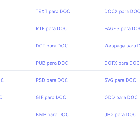
a abrir arquivos TIFF.
TEXT para DOC
DOCX para DO
ernativos como
ColorStrokes
, GNU Image Manipulation Progra
RTF para DOC
PAGES para DO
hop
e
ACDSee
também são úteis para abrir e manipular arquivos
DOT para DOC
Webpage para 
or:
Aldus Corporation
, agora Adobe Inc.
cial:
1986
PUB para DOC
DOTX para DOC
OC
PSD para DOC
SVG para DOC
be.com/creativecloud/file-types/image/raster/tiff-file.html
e-extensions.org/tiff-file-extension
C
GIF para DOC
ODD para DOC
BMP para DOC
JPG para DOC