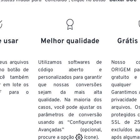
status mudar para “Concluído”, clique no botão
“Baixar DOC”
e usar
Melhor qualidade
Grátis
eus arquivos
Utilizamos softwares de
Nosso co
 no botão de
código aberto e
ORIGEM pa
ocê também
personalizados para garantir
gratuito 
r em lote
os
que nossas conversões
qualquer
F
para o
sejam da mais alta
Garantimos 
qualidade. Na maioria dos
privacida
casos, você pode ajustar os
arquivos. O
parâmetros de conversão
protegidos c
usando as “Configurações
SSL de 25
Avançadas” (opcional,
excluídos a
após algumas
procure a opção
ícone).