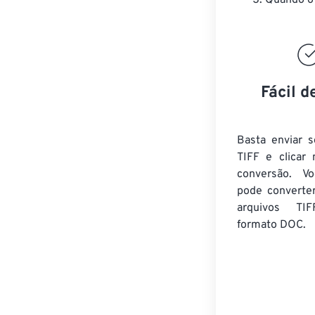
Quando o 
Fácil d
Basta enviar s
TIFF e clicar
conversão. V
pode converte
arquivos TIF
formato DOC.