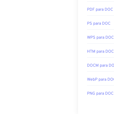
dificuldades par
PDF para DOC
Programas alt
PS para DOC
Adobe
Photos
WPS para DOC
Desenvolvido p
Lançamento ini
HTM para DOC
Links úteis:
DOCM para D
https://www.ado
https://www.fil
WebP para DO
PNG para DOC