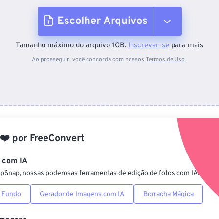
Escolher Arquivos
Tamanho máximo do arquivo 1GB.
Inscrever-se
para mais
Do dispositivo
Ao prosseguir, você concorda com nossos
Termos de Uso
.
Do Dropbox
Do Google Drive
❤️
por
FreeConvert
Do OneDrive
s com IA
ipSnap, nossas poderosas ferramentas de edição de fotos com IA.
Da URL
 Fundo
Gerador de Imagens com IA
Borracha Mágica