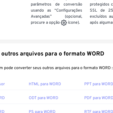
parâmetros de conversão
protegidos c
usando as “Configurações
SSL de 25
Avançadas” (opcional,
excluídos a
após algumas
procure a opção
ícone).
Converter outros arquivos para o formato WORD
FreeConvert.com pode converter seus outros arquivos para o formato WORD :
sor
HTML para WORD
PPT para WOR
ORD
ODT para WORD
PDF para WOR
ORD
PS para WORD
RTF para WOR