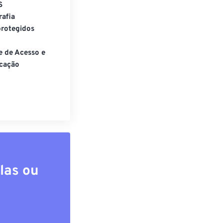
S
rafia
rotegidos
e de Acesso e
cação
las ou