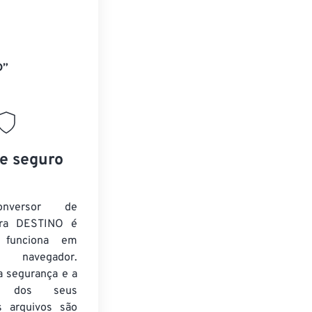
D”
 e seguro
nversor de
ra DESTINO é
e funciona em
 navegador.
a segurança e a
de dos seus
s arquivos são