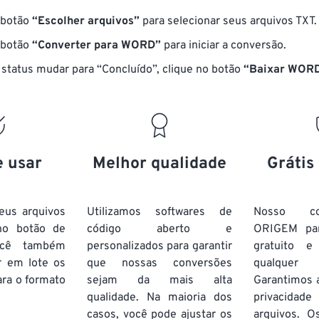
 botão
“Escolher arquivos”
para selecionar seus arquivos TXT.
 botão
“Converter para WORD”
para iniciar a conversão.
status mudar para “Concluído”, clique no botão
“Baixar WOR
e usar
Melhor qualidade
Grátis
eus arquivos
Utilizamos softwares de
Nosso co
no botão de
código aberto e
ORIGEM pa
ocê também
personalizados para garantir
gratuito 
r em lote
os
que nossas conversões
qualquer
ra o formato
sejam da mais alta
Garantimos 
qualidade. Na maioria dos
privacida
casos, você pode ajustar os
arquivos. O