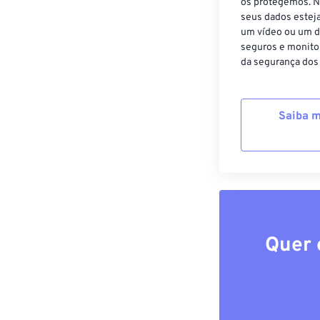
os protegemos. N
seus dados estej
um vídeo ou um d
seguros e monito
da segurança dos
Saiba m
Quer 