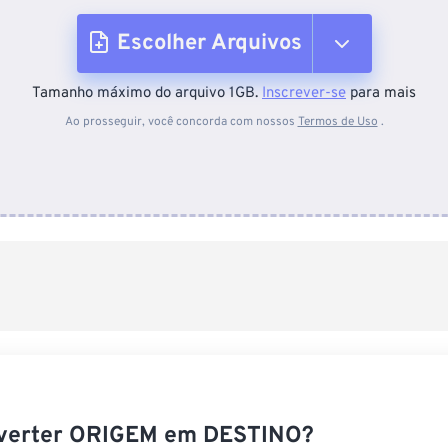
Escolher Arquivos
Tamanho máximo do arquivo 1GB.
Inscrever-se
para mais
Do dispositivo
Ao prosseguir, você concorda com nossos
Termos de Uso
.
Do Dropbox
Do Google Drive
Do OneDrive
Da URL
verter ORIGEM em DESTINO?