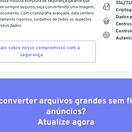
ossa robusta estrutura de segurança garante que
SSL/TL
am sempre seguros, seja convertendo uma imagem,
Criptog
ocumento. Com criptografia avançada, data centers
Dados p
ramento rigoroso, cuidamos de todos os aspectos
Centros
 seus dados.
Control
Autenti
ais sobre nosso compromisso com a
segurança
converter arquivos grandes sem fi
anúncios?
Atualize agora