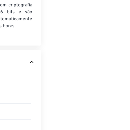
om criptografia
6 bits e são
utomaticamente
 horas.
D
D
D