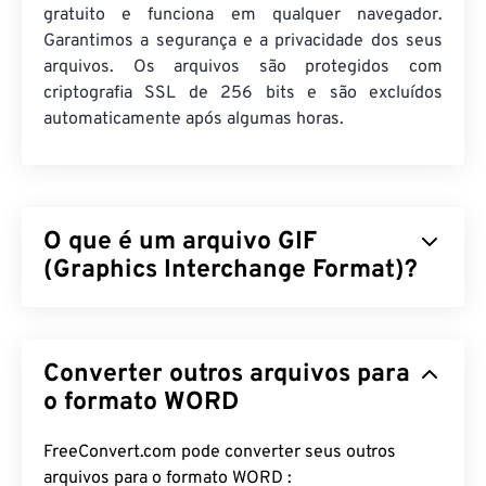
gratuito e funciona em qualquer navegador.
Garantimos a segurança e a privacidade dos seus
arquivos. Os arquivos são protegidos com
criptografia SSL de 256 bits e são excluídos
automaticamente após algumas horas.
O que é um arquivo GIF
(Graphics Interchange Format)?
O Graphics Interchange Format (GIF) é um tipo de
formato de arquivo bitmap que se baseia em
pixels
Converter outros arquivos para
para formar imagens simples usando o
modelo de
cores RGB
. Ao contrário do formato de arquivo
o formato WORD
BMP
não compactado, o GIF utiliza
compressão
sem perdas
e suporta animação sem áudio. O uso
FreeConvert.com pode converter seus outros
mais comum do GIF é em formato animado, como
arquivos para o formato WORD :