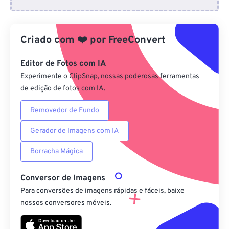
Do Dropbox
Criado com
❤️
por
FreeConvert
Do Google Drive
Editor de Fotos com IA
Do OneDrive
Experimente o ClipSnap, nossas poderosas ferramentas
de edição de fotos com IA.
Removedor de Fundo
Da URL
Gerador de Imagens com IA
Borracha Mágica
Conversor de Imagens
Para conversões de imagens rápidas e fáceis, baixe
nossos conversores móveis.