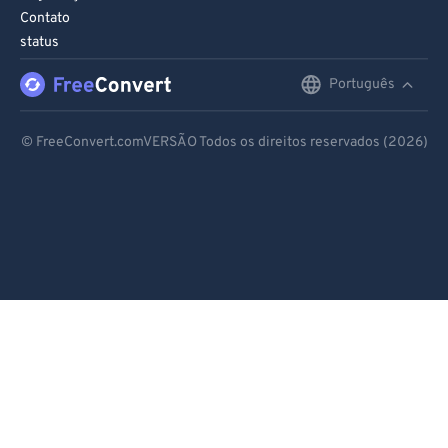
Contato
status
Português
English
Deutsch
© FreeConvert.comVERSÃO Todos os direitos reservados (2026)
Español
Français
Português
Italiano
Dutch
日本語
简体中文