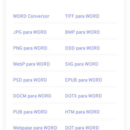
anúncios, respostas baseadas em emoções em
mídias sociais e memes, que frequentemente
WORD Conversor
TIFF para WORD
viralizam na internet.
Como abrir um arquivo GIF?
JPG para WORD
BMP para WORD
Quase todos os navegadores suportam GIF, o que
PNG para WORD
ODD para WORD
lhe confere uma vantagem distinta sobre outros
formatos de imagem, como PNG. Além disso, o GIF
WebP para WORD
SVG para WORD
abre em dispositivos móveis da Apple, incluindo
iPhone e iPad, o que o torna mais popular que
o
Adobe Flash
.
PSD para WORD
EPUB para WORD
DOCM para WORD
DOTX para WORD
Os GIFs abrem facilmente em quase todos os
aplicativos de visualização de imagens,
PUB para WORD
HTM para WORD
navegadores da web e sistemas operacionais. Para
abrir um GIF para fins de edição, use um aplicativo
como
o Adobe Photoshop
. No Windows, abra GIFs
Webpage para WORD
DOT para WORD