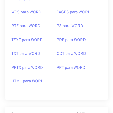
com
o Microsoft Fotos
, Adobe
Photoshop
Elements
, Roxio Creator
NXT Pro
e outros. No
WPS para WORD
PAGES para WORD
macOS, use visualizadores e editores de imagens
da Adobe, incluindo
o Adobe Illustrator
.
RTF para WORD
PS para WORD
Desenvolvido por:
CompuServe, Inc.
TEXT para WORD
PDF para WORD
Lançamento inicial:
15 de junho de 1987
TXT para WORD
ODT para WORD
Links úteis:
https://en.wikipedia.org/wiki/GIF
PPTX para WORD
PPT para WORD
HTML para WORD