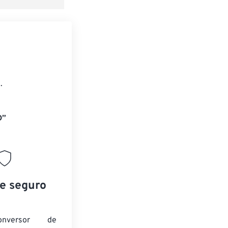
.
D”
 e seguro
nversor de