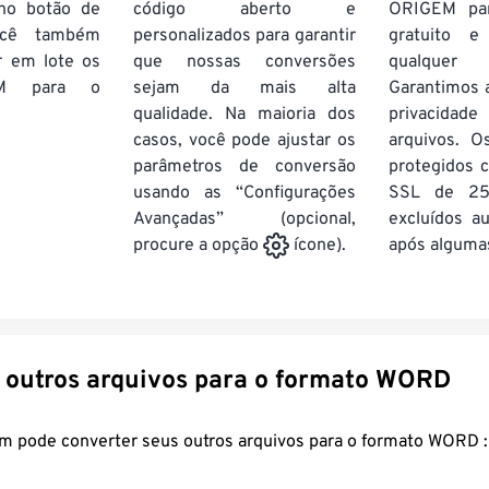
no botão de
código aberto e
ORIGEM pa
ocê também
personalizados para garantir
gratuito 
r em lote
os
que nossas conversões
qualquer
M
para o
sejam da mais alta
Garantimos 
qualidade. Na maioria dos
privacida
casos, você pode ajustar os
arquivos. O
parâmetros de conversão
protegidos c
usando as “Configurações
SSL de 25
Avançadas” (opcional,
excluídos a
após algumas
procure a opção
ícone).
Converter outros arquivos para o formato WORD
FreeConvert.com pode converter seus outros arquivos para o formato WORD :