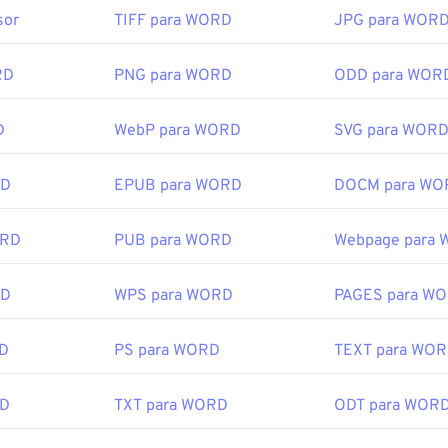
sor
TIFF para WORD
JPG para WOR
RD
PNG para WORD
ODD para WOR
D
WebP para WORD
SVG para WOR
RD
EPUB para WORD
DOCM para WO
ORD
PUB para WORD
Webpage para
RD
WPS para WORD
PAGES para W
RD
PS para WORD
TEXT para WO
RD
TXT para WORD
ODT para WOR