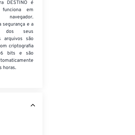
ra DESTINO é
e funciona em
 navegador.
a segurança e a
de dos seus
s arquivos são
om criptografia
6 bits e são
utomaticamente
 horas.