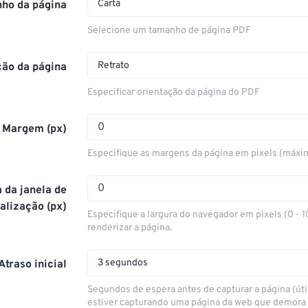
Carta
ho da página
Selecione um tamanho de página PDF
Retrato
ção da página
Especificar orientação da página do PDF
Margem (px)
Especifique as margens da página em pixels (máxi
 da janela de
alização (px)
Especifique a largura do navegador em pixels (0 - 
renderizar a página.
3 segundos
Atraso inicial
Segundos de espera antes de capturar a página (úti
estiver capturando uma página da web que demora 