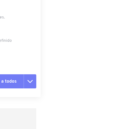
es.
efinido
 a todos
 as opções
da predefinição
definição