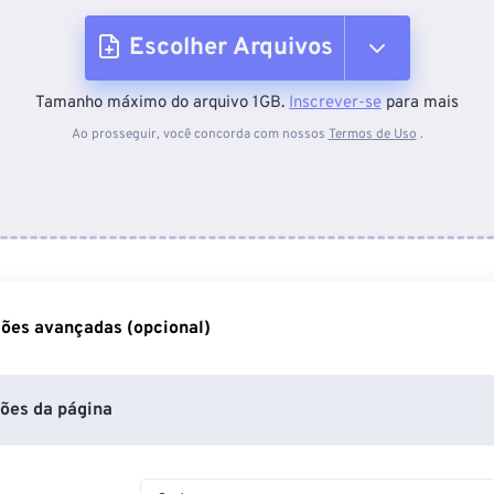
Escolher Arquivos
Tamanho máximo do arquivo 1GB.
Inscrever-se
para mais
Do dispositivo
Ao prosseguir, você concorda com nossos
Termos de Uso
.
Do Dropbox
Do Google Drive
ões avançadas (opcional)
Do OneDrive
ões da página
Da URL