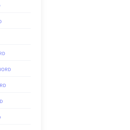
D
D
D
RD
 WORD
ORD
RD
D