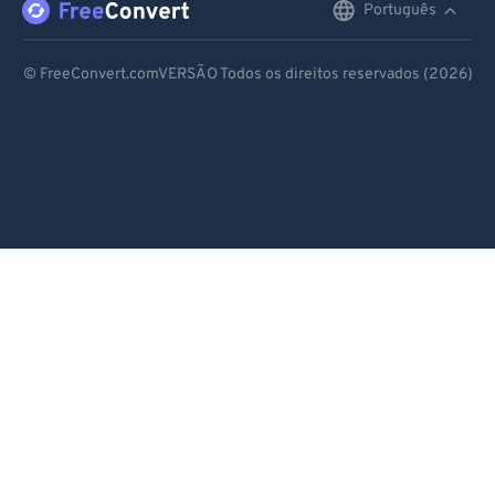
Português
English
Deutsch
© FreeConvert.comVERSÃO Todos os direitos reservados (2026)
Español
Français
Português
Italiano
Dutch
日本語
简体中文
繁體中文
한국어