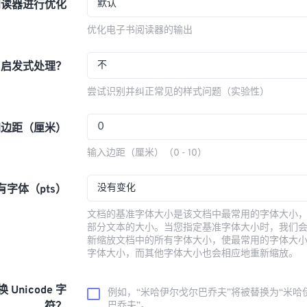
默认
阅读器进行优化
优化电子书阅读器的输出
不
用启发式处理？
尝试识别并纠正常见的样式问题（实验性）
加边距（厘米）
输入边距（厘米）（0 - 10）
没有变化
字体（pts）
文档的基准字体大小是该文档中最常用的字体大小
部分文本的大小。当您指定基准字体大小时，我们
新缩放文档中的所有字体大小，使最常用的字体大
字体大小，而其他字体大小也会相应地重新缩放。
换 Unicode 字
例如，“米哈伊尔·戈尔巴乔夫”将被替换为“米哈
巴乔夫”。