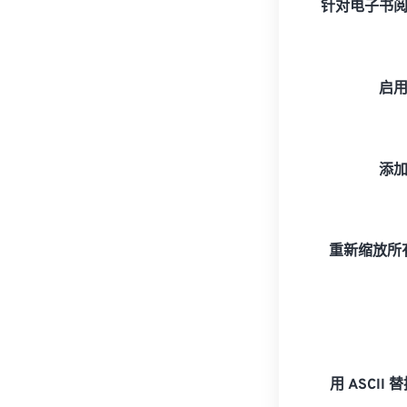
针对电子书
启
添
重新缩放所有
用 ASCII 替