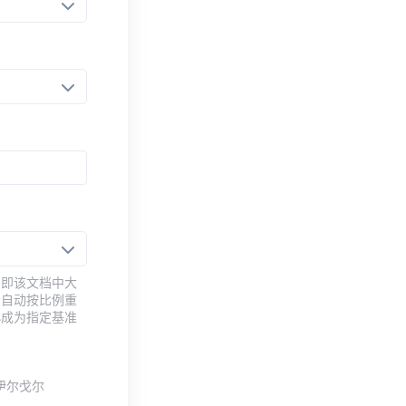
，即该文档中大
会自动按比例重
小成为指定基准
伊尔·戈尔