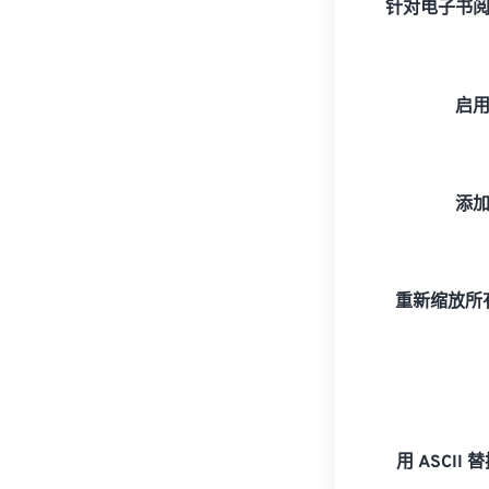
针对电子书
启
添
重新缩放所有
用 ASCII 替