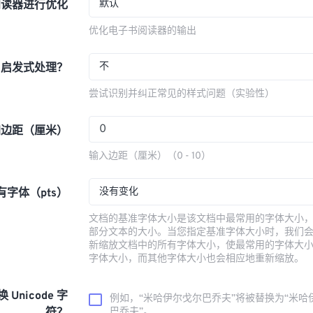
默认
阅读器进行优化
优化电子书阅读器的输出
不
用启发式处理？
尝试识别并纠正常见的样式问题（实验性）
加边距（厘米）
输入边距（厘米）（0 - 10）
没有变化
字体（pts）
文档的基准字体大小是该文档中最常用的字体大小
部分文本的大小。当您指定基准字体大小时，我们
新缩放文档中的所有字体大小，使最常用的字体大
字体大小，而其他字体大小也会相应地重新缩放。
换 Unicode 字
例如，“米哈伊尔·戈尔巴乔夫”将被替换为“米哈
巴乔夫”。