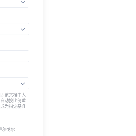
，即该文档中大
会自动按比例重
小成为指定基准
伊尔·戈尔