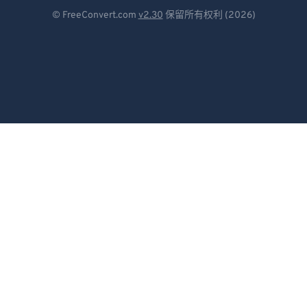
Deutsch
© FreeConvert.com
v2.30
保留所有权利 (2026)
Español
Français
Português
Italiano
Dutch
日本語
简体中文
繁體中文
한국어
Svenska