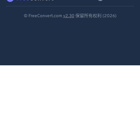
Deutsch
© FreeConvert.com
v2.30
保留所有权利 (2026)
Español
Français
Português
Italiano
Dutch
日本語
简体中文
繁體中文
한국어
Svenska