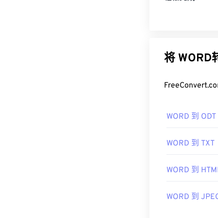
将 WOR
FreeConve
WORD 到 ODT
WORD 到 TXT
WORD 到 HTM
WORD 到 JPE