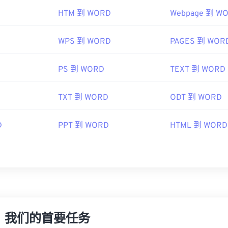
HTM 到 WORD
Webpage 到 W
WPS 到 WORD
PAGES 到 WOR
PS 到 WORD
TEXT 到 WORD
TXT 到 WORD
ODT 到 WORD
D
PPT 到 WORD
HTML 到 WORD
，我们的首要任务