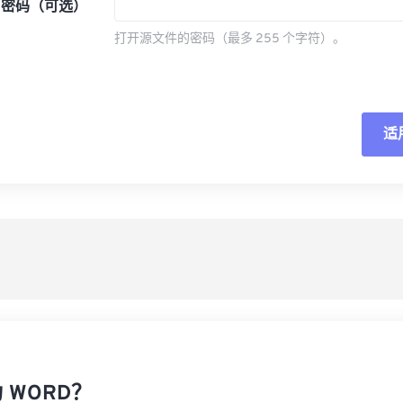
密码（可选）
打开源文件的密码（最多 255 个字符）。
适
重
从
另
 WORD？