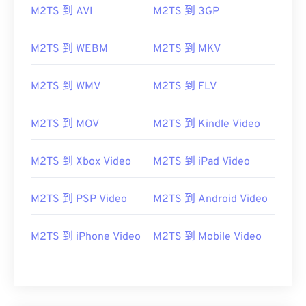
M2TS 到 AVI
M2TS 到 3GP
https://en.wikipedia.org/wiki/.m2ts
https://www.lifewire.com/m2ts-file
M2TS 到 WEBM
M2TS 到 MKV
M2TS 到 WMV
M2TS 到 FLV
M2TS 到 MOV
M2TS 到 Kindle Video
M2TS 到 Xbox Video
M2TS 到 iPad Video
M2TS 到 PSP Video
M2TS 到 Android Video
M2TS 到 iPhone Video
M2TS 到 Mobile Video