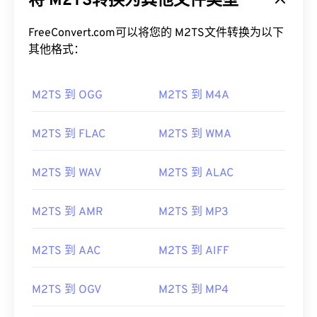
将 M2TS转换为其他文件类型
用。它还支持通过互联网进行流媒体内容传输。
FreeConvert.com可以将您的 M2TS文件转换为以下
如何打开 M2TS 文件？
其他格式：
有几种方法可以打开 M2TS。在 Windows 上，使用
M2TS 到 OGG
M2TS 到 M4A
VLC 媒体播放器
或
Picture Motion 浏览器软件
。在
Linux 或 Mac OS X 上，使用
VLC 媒体播放器
。
M2TS 支持章节、字幕、副标题、元数据标签和菜
M2TS 到 FLAC
M2TS 到 WMA
单。
如果打开 M2TS 时出现问题，请删除文件扩展名中
M2TS 到 WAV
M2TS 到 ALAC
的“2”，使其成为 MTS。更多详细信息，请参阅
LifeWire.com 此
页面
上第一个“说明”中的
说明
。另一
M2TS 到 AMR
M2TS 到 MP3
个解决方案是将您的软件更新到最新版本。这应该可
以解决任何兼容性问题。
M2TS 到 AAC
M2TS 到 AIFF
开发者：
蓝光光盘协会
首次发行：
2006 年
M2TS 到 OGV
M2TS 到 MP4
有用的链接：