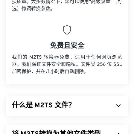
换质量。大多数情况下，您可以使用“高级设置”（可
选）微调转换参数。
免费且安全
我们的 M2TS 转换器免费，适用于任何网页浏览
器。我们保证文件安全和隐私。文件受 256 位 SSL
加密保护，并在几小时后自动删除。
什么是 M2TS 文件？
M2TS 是
蓝光
和高级视频编码高清 (
AVCHD
) 的容器
文件格式。它是一种专有的数字视频和电影文件类
型，通常包含蓝光光盘上的加密内容，供消费者使