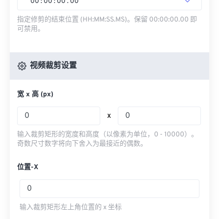
00
:
00
:
00
.
00
指定修剪的结束位置 (HH:MM:SS.MS)。保留 00:00:00.00 即
可禁用。
视频裁剪设置
宽 x 高 (px)
x
输入裁剪矩形的宽度和高度（以像素为单位，0 - 10000）。
奇数尺寸数字将向下舍入为最接近的偶数。
位置-X
输入裁剪矩形左上角位置的 x 坐标