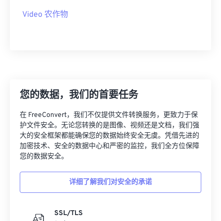
19
19
19
19
19
19
19
19
Video 农作物
20
20
20
20
20
20
20
20
21
21
21
21
21
21
21
21
22
22
22
22
22
22
22
22
23
23
23
23
23
23
23
23
您的数据，我们的首要任务
24
24
24
24
24
24
25
25
25
25
25
25
在 FreeConvert，我们不仅提供文件转换服务，更致力于保
护文件安全。无论您转换的是图像、视频还是文档，我们强
26
26
26
26
26
26
大的安全框架都能确保您的数据始终安全无虞。凭借先进的
加密技术、安全的数据中心和严密的监控，我们全方位保障
27
27
27
27
27
27
您的数据安全。
28
28
28
28
28
28
29
29
29
29
29
29
详细了解我们对安全的承诺
30
30
30
30
30
30
SSL/TLS
31
31
31
31
31
31