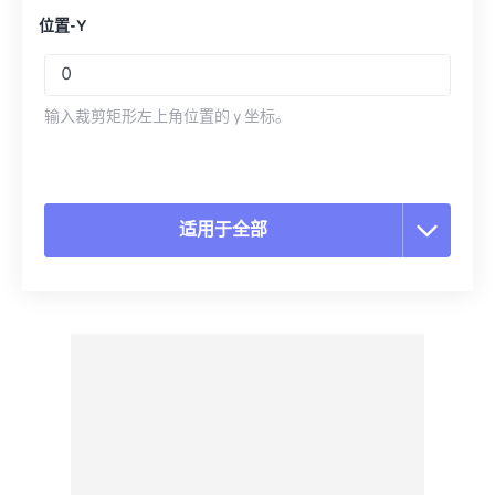
位置-Y
输入裁剪矩形左上角位置的 y 坐标。
适用于全部
重置所有选项
从预设应用
另存为预设