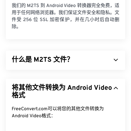
我们的 M2TS 到 Android Video 转换器完全免费，适
用于任何网络浏览器。我们保证文件安全和隐私。文
件受 256 位 SSL 加密保护，并在几小时后自动删
除。
什么是 M2TS 文件？
M2TS 是
蓝光
和高级视频编码高清 (
AVCHD
) 的容器
文件格式。它是一种专有的数字视频和电影文件类
将其他文件转换为 Android Video
型，通常包含蓝光光盘上的加密内容，供消费者使
用。它还支持通过互联网进行流媒体内容传输。
格式
如何打开 M2TS 文件？
FreeConvert.com可以将您的其他文件转换为
Android Video格式：
有几种方法可以打开 M2TS。在 Windows 上，使用
VLC 媒体播放器
或
Picture Motion 浏览器软件
。在