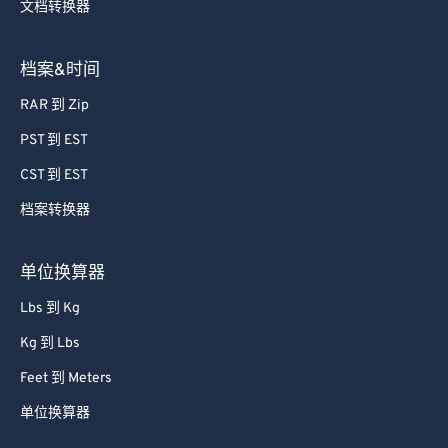
71
71
文档转换器
72
72
档案&时间
73
73
74
74
RAR 到 Zip
75
75
PST 到 EST
76
76
CST 到 EST
77
77
档案转换器
78
78
单位换算器
79
79
Lbs 到 Kg
80
80
81
81
Kg 到 Lbs
82
82
Feet 到 Meters
83
83
单位换算器
84
84