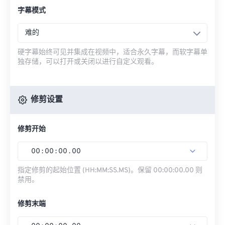
字幕模式
难的
硬字幕始终可见并集成在视频中，适合永久字幕，而软字幕单
独存储，可以打开或关闭以进行自定义观看。
修剪设置
修剪开始
00
:
00
:
00
.
00
指定修剪的起始位置 (HH:MM:SS.MS)。保留 00:00:00.00 则
禁用。
修剪末端