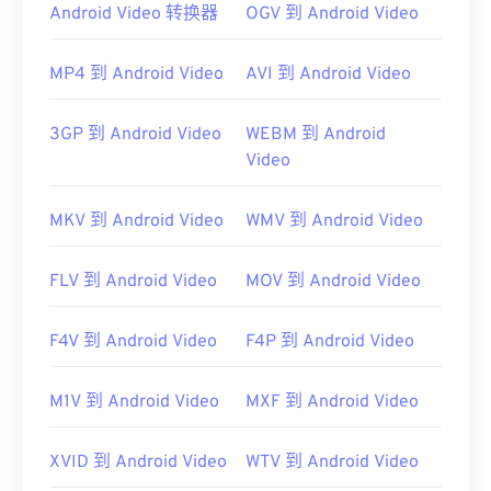
Linux 或 Mac OS X 上，使用
Android Video 转换器
OGV 到 Android Video
VLC 媒体播放器
。
M2TS 支持章节、字幕、副标题、元数据标签和菜
单。
MP4 到 Android Video
AVI 到 Android Video
如果打开 M2TS 时出现问题，请删除文件扩展名中
的“2”，使其成为 MTS。更多详细信息，请参阅
3GP 到 Android Video
WEBM 到 Android
LifeWire.com 此
页面
上第一个“说明”中的
说明
。另一
Video
个解决方案是将您的软件更新到最新版本。这应该可
以解决任何兼容性问题。
MKV 到 Android Video
WMV 到 Android Video
开发者：
蓝光光盘协会
FLV 到 Android Video
MOV 到 Android Video
首次发行：
2006 年
有用的链接：
F4V 到 Android Video
F4P 到 Android Video
https://en.wikipedia.org/wiki/.m2ts
https://www.lifewire.com/m2ts-file
M1V 到 Android Video
MXF 到 Android Video
XVID 到 Android Video
WTV 到 Android Video