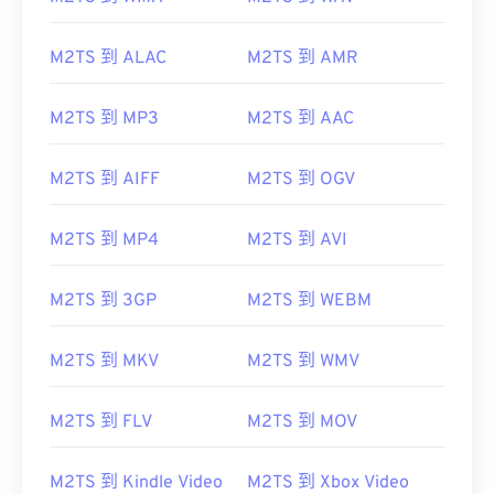
M2TS 到 ALAC
M2TS 到 AMR
M2TS 到 MP3
M2TS 到 AAC
M2TS 到 AIFF
M2TS 到 OGV
00
00
00
00
00
00
00
00
M2TS 到 MP4
M2TS 到 AVI
M2TS 到 3GP
M2TS 到 WEBM
00
00
00
00
00
00
00
00
01
01
01
01
01
01
01
01
M2TS 到 MKV
M2TS 到 WMV
02
02
02
02
02
02
02
02
03
03
03
03
03
03
03
03
M2TS 到 FLV
M2TS 到 MOV
04
04
04
04
04
04
04
04
M2TS 到 Kindle Video
M2TS 到 Xbox Video