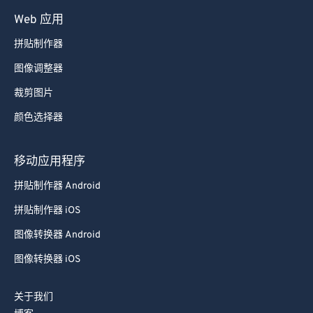
Web 应用
85
85
拼贴制作器
86
86
图像调整器
87
87
88
88
裁剪图片
89
89
颜色选择器
90
90
移动应用程序
91
91
拼贴制作器 Android
92
92
拼贴制作器 iOS
93
93
图像转换器 Android
94
94
95
95
图像转换器 iOS
96
96
关于我们
97
97