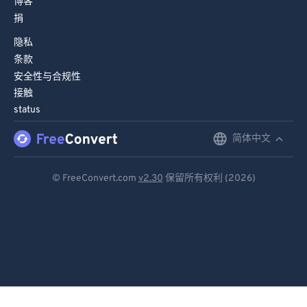
博客
98
98
捐
99
99
隐私
条款
安全性与合规性
接触
status
简体中文
English
Deutsch
© FreeConvert.com
v2.30
保留所有权利 (2026)
Español
Français
Português
Italiano