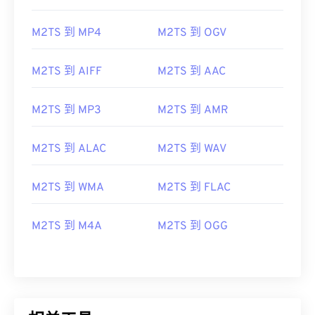
06
06
06
06
06
06
06
06
M2TS 到 MP4
M2TS 到 OGV
07
07
07
07
07
07
07
07
08
08
08
08
08
08
08
08
M2TS 到 AIFF
M2TS 到 AAC
09
09
09
09
09
09
09
09
10
10
10
10
10
10
10
10
M2TS 到 MP3
M2TS 到 AMR
11
11
11
11
11
11
11
11
M2TS 到 ALAC
M2TS 到 WAV
12
12
12
12
12
12
12
12
13
13
13
13
13
13
13
13
M2TS 到 WMA
M2TS 到 FLAC
14
14
14
14
14
14
14
14
M2TS 到 M4A
M2TS 到 OGG
15
15
15
15
15
15
15
15
16
16
16
16
16
16
16
16
17
17
17
17
17
17
17
17
18
18
18
18
18
18
18
18