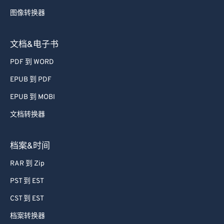
72
72
图像转换器
73
73
74
74
文档&电子书
75
75
PDF 到 WORD
76
76
EPUB 到 PDF
77
77
EPUB 到 MOBI
78
78
文档转换器
79
79
档案&时间
80
80
81
81
RAR 到 Zip
82
82
PST 到 EST
83
83
CST 到 EST
84
84
档案转换器