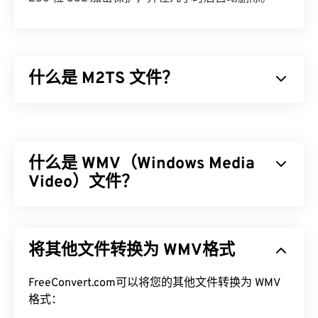
什么是 M2TS 文件？
M2TS 是
蓝光
和高级视频编码高清 (
AVCHD
) 的容器
文件格式。它是一种专有的数字视频和电影文件类
型，通常包含蓝光光盘上的加密内容，供消费者使
什么是 WMV（Windows Media
用。它还支持通过互联网进行流媒体内容传输。
Video）文件？
如何打开 M2TS 文件？
Windows Media Video (WMV) 是一种常见且广泛支
有几种方法可以打开 M2TS。在 Windows 上，使用
持的视频格式。它使用
编解码器
压缩文件大小，从而
VLC 媒体播放器
或
Picture Motion 浏览器软件
。在
将其他文件转换为 WMV格式
生成易于管理的文件，同时保持视频质量。一种称为
Linux 或 Mac OS X 上，使用
VLC 媒体播放器
。
高级系统格式 (ASF) 的数字容器格式通常封装 WMV
M2TS 支持章节、字幕、副标题、元数据标签和菜
文件。
FreeConvert.com可以将您的其他文件转换为 WMV
单。
格式：
如何打开 WMV 文件？