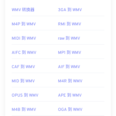
如果打开 M2TS 时出现问题，请删除文件扩展名中
的“2”，使其成为 MTS。更多详细信息，请参阅
WMV 转换器
3GA 到 WMV
大多数媒体播放器都可以打开和读取 WMV（和
LifeWire.com 此
页面
上第一个“说明”中的
说明
。另一
ASF）文件。打开 WMV 文件的最佳播放器是
个解决方案是将您的软件更新到最新版本。这应该可
Microsoft Windows Media Player。WMV
和 ASF 是
M4P 到 WMV
RMI 到 WMV
以解决任何兼容性问题。
微软开发的，如今许多在线视频都是 WMV 文件。
开发者：
蓝光光盘协会
VLC
Media Player
是另一个可靠的选择，它可以跨多
MIDI 到 WMV
raw 到 WMV
个平台播放多媒体文件。
首次发行：
2006 年
WMV 也很容易转换为其他视频文件类型。但是，请
有用的链接：
AIFC 到 WMV
MP1 到 WMV
注意，转换过程可能会导致画质下降。如果需要转
https://en.wikipedia.org/wiki/.m2ts
换，
HandBrake
是一款免费的开源 WMV 文件转换工
CAF 到 WMV
AIF 到 WMV
https://www.lifewire.com/m2ts-file
具。
开发者：
微软
MID 到 WMV
M4R 到 WMV
首次发行：
1999年
有用的链接：
OPUS 到 WMV
APE 到 WMV
https://en.wikipedia.org/wiki/Windows_Media_Video
M4B 到 WMV
OGA 到 WMV
https://en.wikipedia.org/wiki/Advanced_Systems_Form