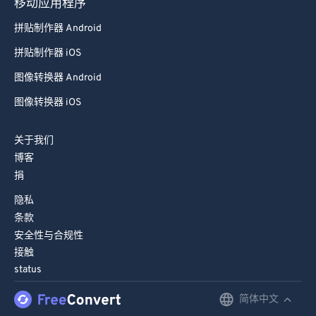
移动应用程序
98
98
拼贴制作器 Android
99
99
拼贴制作器 iOS
图像转换器 Android
图像转换器 iOS
关于我们
博客
捐
隐私
条款
安全性与合规性
接触
status
简体中文
English