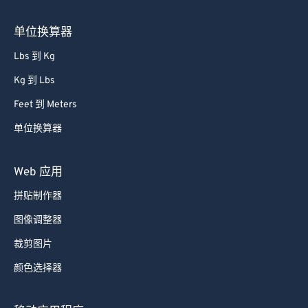
85
85
单位换算器
86
86
87
87
Lbs 到 Kg
88
88
Kg 到 Lbs
89
89
Feet 到 Meters
90
90
单位换算器
91
91
Web 应用
92
92
93
93
拼贴制作器
94
94
图像调整器
95
95
裁剪图片
96
96
颜色选择器
97
97