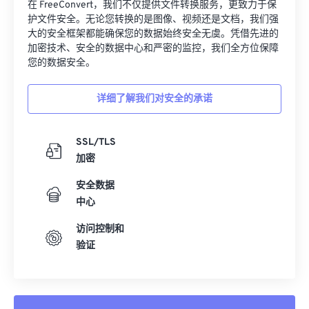
32
32
32
32
32
32
在 FreeConvert，我们不仅提供文件转换服务，更致力于保
护文件安全。无论您转换的是图像、视频还是文档，我们强
33
33
33
33
33
33
大的安全框架都能确保您的数据始终安全无虞。凭借先进的
加密技术、安全的数据中心和严密的监控，我们全方位保障
34
34
34
34
34
34
您的数据安全。
35
35
35
35
35
35
36
36
36
36
36
36
详细了解我们对安全的承诺
37
37
37
37
37
37
SSL/TLS
38
38
38
38
38
38
加密
39
39
39
39
39
39
安全数据
40
40
40
40
40
40
中心
41
41
41
41
41
41
访问控制和
42
42
42
42
42
42
验证
43
43
43
43
43
43
44
44
44
44
44
44
45
45
45
45
45
45