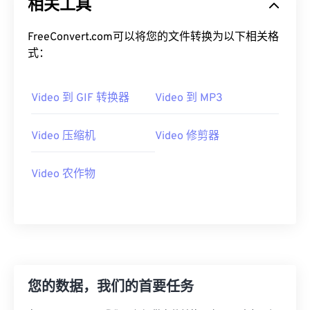
相关工具
19
19
19
19
19
19
19
19
20
20
20
20
20
20
20
20
FreeConvert.com可以将您的文件转换为以下相关格
式：
21
21
21
21
21
21
21
21
22
22
22
22
22
22
22
22
Video 到 GIF 转换器
Video 到 MP3
23
23
23
23
23
23
23
23
24
24
24
24
24
24
Video 压缩机
Video 修剪器
25
25
25
25
25
25
26
26
26
26
26
26
Video 农作物
27
27
27
27
27
27
28
28
28
28
28
28
29
29
29
29
29
29
30
30
30
30
30
30
您的数据，我们的首要任务
31
31
31
31
31
31