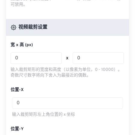
可禁用。
视频裁剪设置
宽 x 高 (px)
x
输入裁剪矩形的宽度和高度（以像素为单位，0 - 10000）。
奇数尺寸数字将向下舍入为最接近的偶数。
位置-X
输入裁剪矩形左上角位置的 x 坐标
位置-Y