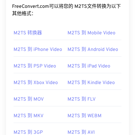
FreeConvert.com可以将您的 M2TS文件转换为以下
其他格式：
M2TS 转换器
M2TS 到 Mobile Video
M2TS 到 iPhone Video
M2TS 到 Android Video
00
00
00
00
00
00
00
00
M2TS 到 PSP Video
M2TS 到 iPad Video
00
00
00
00
00
00
00
00
M2TS 到 Xbox Video
M2TS 到 Kindle Video
01
01
01
01
01
01
01
01
02
02
02
02
02
02
02
02
M2TS 到 MOV
M2TS 到 FLV
03
03
03
03
03
03
03
03
M2TS 到 MKV
M2TS 到 WEBM
04
04
04
04
04
04
04
04
05
05
05
05
05
05
05
05
M2TS 到 3GP
M2TS 到 AVI