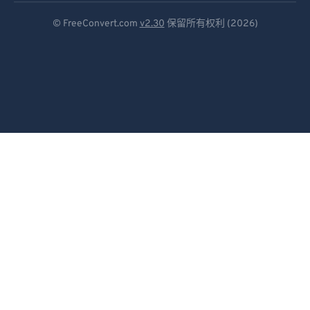
Deutsch
© FreeConvert.com
v2.30
保留所有权利 (2026)
Español
Français
Português
Italiano
Dutch
日本語
简体中文
繁體中文
한국어
Svenska