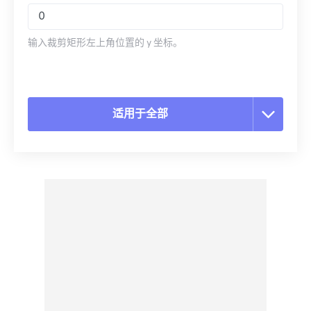
输入裁剪矩形左上角位置的 y 坐标。
适用于全部
重置所有选项
从预设应用
另存为预设