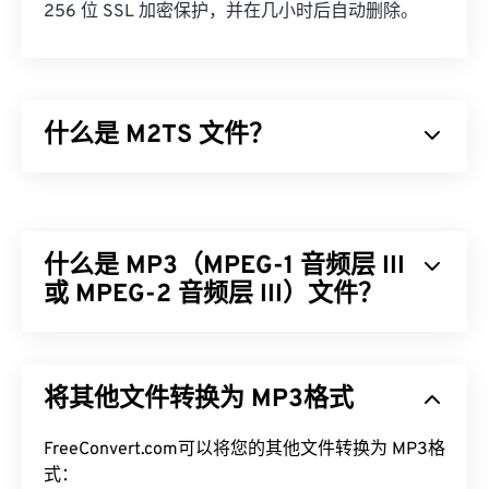
256 位 SSL 加密保护，并在几小时后自动删除。
什么是 M2TS 文件？
M2TS 是
蓝光
和高级视频编码高清 (
AVCHD
) 的容器
文件格式。它是一种专有的数字视频和电影文件类
型，通常包含蓝光光盘上的加密内容，供消费者使
什么是 MP3（MPEG-1 音频层 III
用。它还支持通过互联网进行流媒体内容传输。
或 MPEG-2 音频层 III）文件？
如何打开 M2TS 文件？
MPEG-1 音频层 III 或 MPEG-2 音频层 III (MP3) 是一
有几种方法可以打开 M2TS。在 Windows 上，使用
种数字音频编码格式，用于
将声音序列压缩
成非常小
VLC 媒体播放器
或
Picture Motion 浏览器软件
。在
将其他文件转换为 MP3格式
的文件，以便进行数字存储和传输。MP3 文件是消
Linux 或 Mac OS X 上，使用
VLC 媒体播放器
。
费者最常用的音频文件。由于体积小且质量高，
M2TS 支持章节、字幕、副标题、元数据标签和菜
MP3
FreeConvert.com可以将您的其他文件转换为 MP3格
文件易于存储和共享，因此受众广泛。
单。
式：