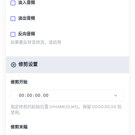
淡入音频
淡出音频
反向音频
如果要反转音频流，请启用
修剪设置
修剪开始
00
:
00
:
00
.
00
指定修剪的起始位置 (HH:MM:SS.MS)。保留 00:00:00.00 则
禁用。
修剪末端