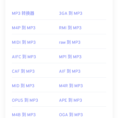
如何打开 MP3 文件？
如果打开 M2TS 时出现问题，请删除文件扩展名中
的“2”，使其成为 MTS。更多详细信息，请参阅
MP3 转换器
3GA 到 MP3
由于 MP3 文件非常流行，大多数主流音频播放程序
LifeWire.com 此
页面
上第一个“说明”中的
说明
。另一
都支持它们。只需点击文件即可在
iTunes
或
Windows
个解决方案是将您的软件更新到最新版本。这应该可
Media Player
中打开它，具体取决于您首选的平台。
M4P 到 MP3
RMI 到 MP3
以解决任何兼容性问题。
用户还可以
预览 MP3
文件。
开发者：
蓝光光盘协会
另一个可以打开 MP3 文件的程序是
VLC 媒体播放
MIDI 到 MP3
raw 到 MP3
首次发行：
2006 年
器
。请记住，另外两种文件类型也使用 MP3 扩展
名。它们是
Masterpoint 绿点数据
（已过时）和
有用的链接：
AIFC 到 MP3
MP1 到 MP3
TeslaCrypt 3.0 勒索软件加密文件（勒索软件加密文
https://en.wikipedia.org/wiki/.m2ts
件）。TeslaCrypt 3.0 勒索软件加密文件
是一种要求
CAF 到 MP3
AIF 到 MP3
https://www.lifewire.com/m2ts-file
以比特币支付赎金的恶意软件，但幸运的是，它现已
停用，不再构成威胁。
MID 到 MP3
M4R 到 MP3
制定者：
ISO
/
IEC
，
运动图像专家组
首次发行：
1993年
OPUS 到 MP3
APE 到 MP3
有用的链接：
M4B 到 MP3
OGA 到 MP3
https://en.wikipedia.org/wiki/MP3