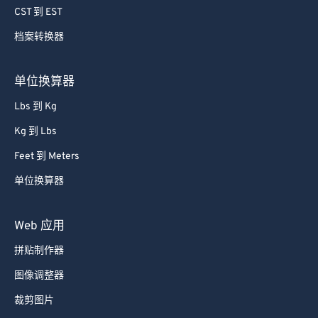
CST 到 EST
65
65
66
66
档案转换器
67
67
单位换算器
68
68
Lbs 到 Kg
69
69
Kg 到 Lbs
70
70
Feet 到 Meters
71
71
单位换算器
72
72
73
73
Web 应用
74
74
拼贴制作器
75
75
图像调整器
76
76
裁剪图片
77
77