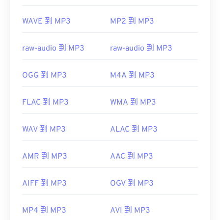
https://mpeg.chiariglione.org/standards/mpeg-
WAVE 到 MP3
MP2 到 MP3
a/music-player-application-format.html
raw-audio 到 MP3
raw-audio 到 MP3
OGG 到 MP3
M4A 到 MP3
FLAC 到 MP3
WMA 到 MP3
WAV 到 MP3
ALAC 到 MP3
AMR 到 MP3
AAC 到 MP3
AIFF 到 MP3
OGV 到 MP3
MP4 到 MP3
AVI 到 MP3