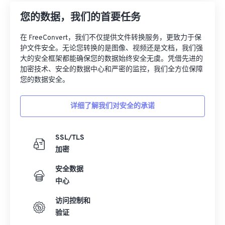
12
12
12
12
12
12
12
12
您的数据，我们的首要任务
13
13
13
13
13
13
13
13
在 FreeConvert，我们不仅提供文件转换服务，更致力于保
14
14
14
14
14
14
14
14
护文件安全。无论您转换的是图像、视频还是文档，我们强
15
15
15
15
15
15
15
15
大的安全框架都能确保您的数据始终安全无虞。凭借先进的
加密技术、安全的数据中心和严密的监控，我们全方位保障
16
16
16
16
16
16
16
16
您的数据安全。
17
17
17
17
17
17
17
17
详细了解我们对安全的承诺
18
18
18
18
18
18
18
18
19
19
19
19
19
19
19
19
SSL/TLS
20
20
20
20
20
20
20
20
加密
21
21
21
21
21
21
21
21
安全数据
22
22
22
22
22
22
22
22
中心
23
23
23
23
23
23
23
23
访问控制和
24
24
24
24
24
24
验证