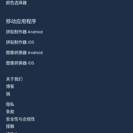
颜色选择器
78
78
79
79
移动应用程序
80
80
拼贴制作器 Android
81
81
拼贴制作器 iOS
82
82
图像转换器 Android
83
83
图像转换器 iOS
84
84
85
85
关于我们
86
86
博客
捐
87
87
88
88
隐私
条款
89
89
安全性与合规性
90
90
接触