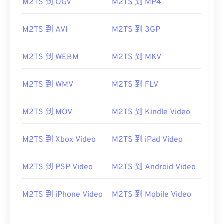
M2TS 到 OGV
M2TS 到 MP4
M2TS 到 AVI
M2TS 到 3GP
M2TS 到 WEBM
M2TS 到 MKV
M2TS 到 WMV
M2TS 到 FLV
M2TS 到 MOV
M2TS 到 Kindle Video
M2TS 到 Xbox Video
M2TS 到 iPad Video
M2TS 到 PSP Video
M2TS 到 Android Video
M2TS 到 iPhone Video
M2TS 到 Mobile Video
00
00
00
00
00
00
00
00