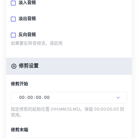
淡入音频
淡出音频
反向音频
如果要反转音频流，请启用
修剪设置
修剪开始
00
:
00
:
00
.
00
指定修剪的起始位置 (HH:MM:SS.MS)。保留 00:00:00.00 则
禁用。
修剪末端