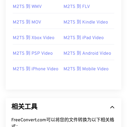
M2TS 到 WMV
M2TS 到 FLV
M2TS 到 MOV
M2TS 到 Kindle Video
M2TS 到 Xbox Video
M2TS 到 iPad Video
M2TS 到 PSP Video
M2TS 到 Android Video
M2TS 到 iPhone Video
M2TS 到 Mobile Video
00
00
00
00
00
00
00
00
相关工具
00
00
00
00
00
00
00
00
FreeConvert.com可以将您的文件转换为以下相关格
01
01
01
01
01
01
01
01