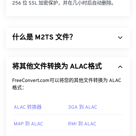
256 位 SSL 加密保护，并在几小时后自动删除。
什么是 M2TS 文件？
M2TS 是
蓝光
和高级视频编码高清 (
AVCHD
) 的容器
文件格式。它是一种专有的数字视频和电影文件类
将其他文件转换为 ALAC格式
型，通常包含蓝光光盘上的加密内容，供消费者使
用。它还支持通过互联网进行流媒体内容传输。
FreeConvert.com可以将您的其他文件转换为 ALAC
如何打开 M2TS 文件？
格式：
有几种方法可以打开 M2TS。在 Windows 上，使用
ALAC 转换器
3GA 到 ALAC
VLC 媒体播放器
或
Picture Motion 浏览器软件
。在
Linux 或 Mac OS X 上，使用
VLC 媒体播放器
。
M2TS 支持章节、字幕、副标题、元数据标签和菜
M4P 到 ALAC
RMI 到 ALAC
单。