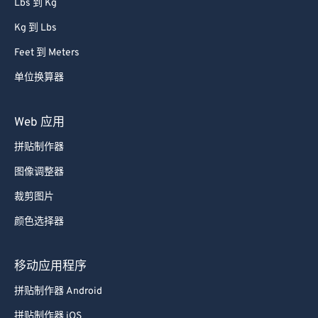
Lbs 到 Kg
68
68
Kg 到 Lbs
69
69
Feet 到 Meters
70
70
单位换算器
71
71
72
72
Web 应用
73
73
拼贴制作器
74
74
图像调整器
75
75
裁剪图片
76
76
颜色选择器
77
77
78
78
移动应用程序
79
79
拼贴制作器 Android
80
80
拼贴制作器 iOS