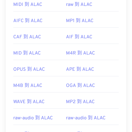
如果打开 M2TS 时出现问题，请删除文件扩展名中
MIDI 到 ALAC
raw 到 ALAC
的“2”，使其成为 MTS。更多详细信息，请参阅
LifeWire.com 此
页面
上第一个“说明”中的
说明
。另一
AIFC 到 ALAC
MP1 到 ALAC
个解决方案是将您的软件更新到最新版本。这应该可
以解决任何兼容性问题。
CAF 到 ALAC
AIF 到 ALAC
开发者：
蓝光光盘协会
首次发行：
2006 年
MID 到 ALAC
M4R 到 ALAC
有用的链接：
OPUS 到 ALAC
APE 到 ALAC
https://en.wikipedia.org/wiki/.m2ts
https://www.lifewire.com/m2ts-file
M4B 到 ALAC
OGA 到 ALAC
WAVE 到 ALAC
MP2 到 ALAC
raw-audio 到 ALAC
raw-audio 到 ALAC