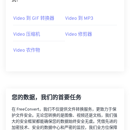
式：
02
02
02
02
02
02
02
02
03
03
03
03
03
03
03
03
Video 到 GIF 转换器
Video 到 MP3
04
04
04
04
04
04
04
04
Video 压缩机
Video 修剪器
05
05
05
05
05
05
05
05
06
06
06
06
06
06
06
06
Video 农作物
07
07
07
07
07
07
07
07
08
08
08
08
08
08
08
08
09
09
09
09
09
09
09
09
10
10
10
10
10
10
10
10
11
11
11
11
11
11
11
11
您的数据，我们的首要任务
12
12
12
12
12
12
12
12
在 FreeConvert，我们不仅提供文件转换服务，更致力于保
13
13
13
13
13
13
13
13
护文件安全。无论您转换的是图像、视频还是文档，我们强
大的安全框架都能确保您的数据始终安全无虞。凭借先进的
14
14
14
14
14
14
14
14
加密技术、安全的数据中心和严密的监控，我们全方位保障