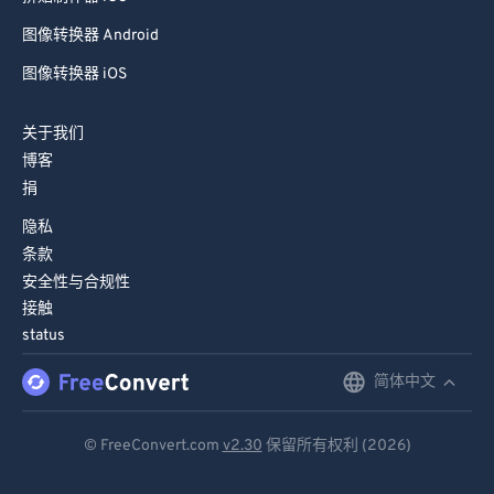
81
81
图像转换器 Android
82
82
图像转换器 iOS
83
83
关于我们
84
84
博客
85
85
捐
86
86
隐私
87
87
条款
安全性与合规性
88
88
接触
89
89
status
90
90
简体中文
English
91
91
Deutsch
92
92
© FreeConvert.com
v2.30
保留所有权利 (2026)
93
93
Español