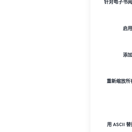
针对电子书
启
添
重新缩放所有
用 ASCII 替