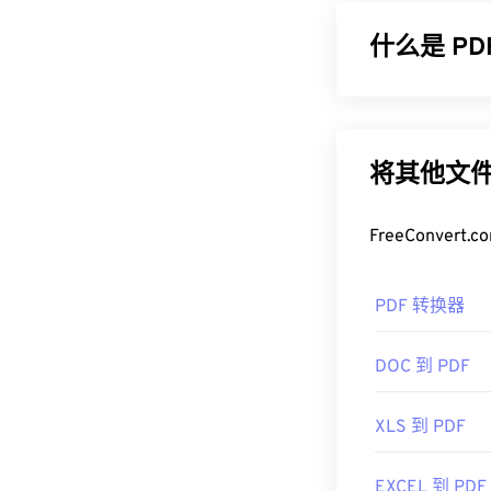
什么是 P
可移植文档格式
的文件类型之一
设备或操作系
将其他文件
如何打开 P
FreeConve
大多数人需要打
程序无疑是市
PDF 转换器
肿，包含许多
大多数网络浏览器
DOC 到 PDF
需要插件或扩展
序会非常方便
XLS 到 PDF
的。
开发者：
ISO
EXCEL 到 PDF