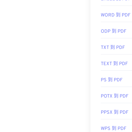
首次发布：
19
有用的链接：
WORD 到 PDF
https://en.wik
ODP 到 PDF
https://acroba
TXT 到 PDF
TEXT 到 PDF
PS 到 PDF
POTX 到 PDF
PPSX 到 PDF
WPS 到 PDF