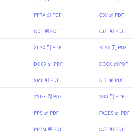
93年6月15日
PPTX 到 PDF
CSV 到 PDF
ipedia.org/wiki/Portable_Document_Format
ODT 到 PDF
ODT 到 PDF
t.adobe.com/us/en/why-adobe/about-adobe-pdf.html
XLSX 到 PDF
XLSX 到 PDF
DOCX 到 PDF
DOCX 到 PDF
XML 到 PDF
RTF 到 PDF
VSDX 到 PDF
VSD 到 PDF
PPS 到 PDF
PAGES 到 PDF
PPTM 到 PDF
DOT 到 PDF