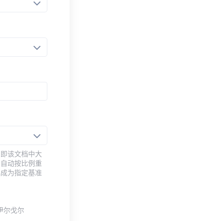
，即该文档中大
会自动按比例重
小成为指定基准
伊尔·戈尔