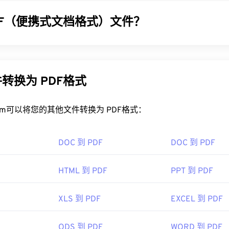
DF（便携式文档格式）文件？
 (PDF) 是一种通用文件格式，兼具文本文档和图形图像的特点
。PDF 之所以如此受欢迎，是因为它可以保留原始文档格式。PD
统上都始终保持一致。
转换为 PDF格式
DF 文件？
rt.com可以将您的其他文件转换为 PDF格式：
开 PDF 时都会直接使用
Adob​​e Acrobat Reader。Adobe
制定了 
面上最受欢迎
的免费 PDF 阅读器
。虽然它用起来完全没问题，但
DOC 到 PDF
DOC 到 PDF
你可能永远不需要或不想使用的功能。
，例如 Chrome 和 Firefox，都可以自动打开 PDF 文件。
HTML 到 PDF
PPT 到 PDF
程序来实现这一点，但当您在线点击 PDF 链接时，自动打开一
。如果您需要更多功能，我强烈推荐
SumatraPDF
或
MuPDF
。这
XLS 到 PDF
EXCEL 到 PDF
ODS 到 PDF
WORD 到 PDF