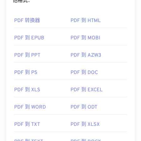
https://acrobat.adobe.com/us/en/why-
他格式：
adobe/about-adobe-pdf.html
PDF 转换器
PDF 到 HTML
PDF 到 EPUB
PDF 到 MOBI
PDF 到 PPT
PDF 到 AZW3
PDF 到 PS
PDF 到 DOC
PDF 到 XLS
PDF 到 EXCEL
PDF 到 WORD
PDF 到 ODT
PDF 到 TXT
PDF 到 XLSX