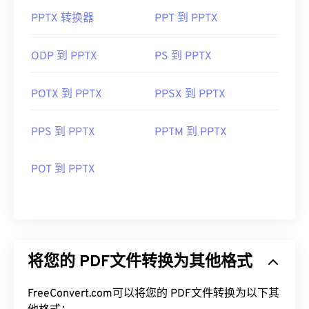
PPTX 转换器
PPT 到 PPTX
大多数人需要打开 PDF 时都会直接使用
Adob​​e
Acrobat Reader。Adobe
制定了 PDF 标准，其程序
无疑是市面上最受欢迎
的免费 PDF 阅读器
。虽然它
ODP 到 PPTX
PS 到 PPTX
用起来完全没问题，但我发现它有点臃肿，包含许多
你可能永远不需要或不想使用的功能。
POTX 到 PPTX
PPSX 到 PPTX
大多数网络浏览器，例如 Chrome 和 Firefox，都可
以自动打开 PDF 文件。您可能需要也可能不需要插
PPS 到 PPTX
PPTM 到 PPTX
件或扩展程序来实现这一点，但当您在线点击 PDF
链接时，自动打开一个插件或扩展程序会非常方便。
POT 到 PPTX
如果您需要更多功能，我强烈推荐
SumatraPDF
或
MuPDF
。这两个都是免费的。
开发者：
ISO
首次发布：
1993年6月15日
将您的 PDF文件转换为其他格式
有用的链接：
https://en.wikipedia.org/wiki/Portable_Document_Form
FreeConvert.com可以将您的 PDF文件转换为以下其