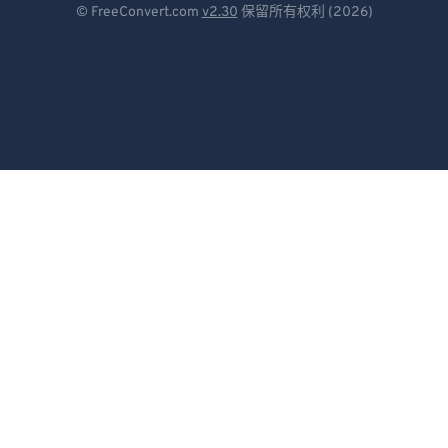
© FreeConvert.com
v2.30
保留所有权利 (2026)
Español
Français
Português
Italiano
Dutch
日本語
简体中文
繁體中文
한국어
Svenska