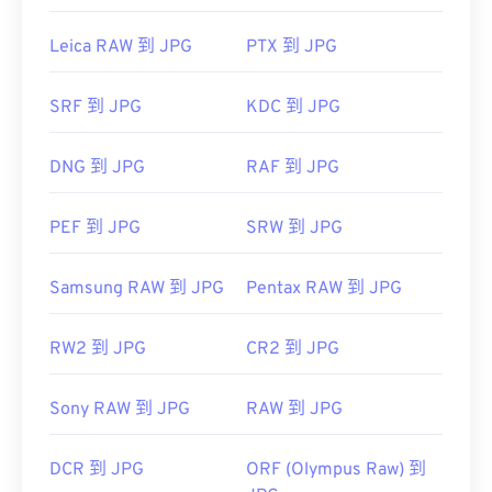
开发者：
巴布亚新几内亚发展集团
Preview
等 Mac OS 应用程序上自动打开。要调整
JPEG 图像大小，请使用我们的
图像调整器
工具。
首次发布：
1996年10月1日
Leica RAW 到 JPG
PTX 到 JPG
开发者：
联合图像专家组
有用的链接：
SRF 到 JPG
KDC 到 JPG
首次发布：
1992年9月18日
LifeWire 关于 PNG 的文章
相关JPG工具：
关于 PNG 的 Wiki 文章
DNG 到 JPG
RAF 到 JPG
使用我们的
颜色选择器
从图像中选择颜色
相关PNG工具：
使用我们的
颜色选择器
从图像中选择颜色
PEF 到 JPG
SRW 到 JPG
Samsung RAW 到 JPG
Pentax RAW 到 JPG
RW2 到 JPG
CR2 到 JPG
Sony RAW 到 JPG
RAW 到 JPG
DCR 到 JPG
ORF (Olympus Raw) 到