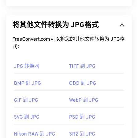
包括：此外，PNG 是一种采用
无损压缩
的
开放格
式
。
JPG（联合图像专家组）是一种通用文件格式，利用
算法压缩照片和图形。JPG 提供的高压缩率是其广
如何打开 PNG 文件？
将其他文件转换为 JPG格式
泛应用的原因。JPG 文件相对较小，非常适合在互
联网上传输和在网站上使用。您可以使用我们的
通常，PNG 文件会在操作系统的默认图像查看器中
FreeConvert.com可以将您的其他文件转换为 JPG格
JPEG 压缩
工具将文件大小减少高达 80%！
打开。PNG 文件在所有网页浏览器中也易于查看。
式：
如果您需要更好的压缩效果，您可以将
JPG 转换为
如果您在打开 PNG 文件时遇到问题，请使用我们的
WebP
，这是一种更新、更易压缩的文件格式。
PNG 转 JPG
、
PNG 转 WebP
或
PNG 转 BMP
转换
器。
JPG 转换器
TIFF 到 JPG
如何打开 JPG 文件？
BMP 到 JPG
ODD 到 JPG
几乎所有图像查看器程序和应用程序都能识别并打开
GIMP
或
Adob​​e Photoshop
等其他程序也可用于打开
JPG 文件。只需双击 JPG 文件，通常即可在默认图
和编辑 PNG 文件。PNG 文件比其他类型的文件稍
像查看器、图像编辑器或网页浏览器中打开它。要选
GIF 到 JPG
WebP 到 JPG
大，因此将其添加到网页时请务必小心。PNG 文件
择特定的应用程序打开文件，请右键单击并选择“打
的一个有趣功能是能够在图像中创建透明度，尤其是
开方式”。
透明背景。
SVG 到 JPG
PSD 到 JPG
JPG 文件可在
Chrome
等主流网页浏览器、
Microsoft Photos 等 Microsoft
应用程序以及
Apple
Nikon RAW 到 JPG
SR2 到 JPG