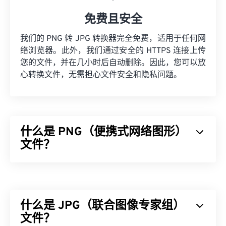
免费且安全
我们的 PNG 转 JPG 转换器完全免费，适用于任何网
络浏览器。此外，我们通过安全的 HTTPS 连接上传
您的文件，并在几小时后自动删除。因此，您可以放
心转换文件，无需担心文件安全和隐私问题。
什么是 PNG（便携式网络图形）
文件？
可移植网络图形 (PNG) 是一种
基于光栅的
文件类
型，可压缩图像以提高便携性。PNG 图像可以采用
RGB
或
RGBA
颜色，并支持透明度，非常适合用于图
什么是 JPG（联合图像专家组）
标或图形设计。PNG 还支持透明度更高的动画（例
如，尝试我们的
文件？
GIF 转 APNG
）。使用 PNG 的优势