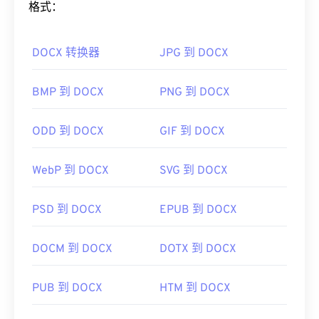
格式：
如何打开 TIFF 文件？
DOCX 转换器
JPG 到 DOCX
打开 TIFF 文件最常用的程序是 Windows 版
Photo
Viewer
和 macOS 版
Apple Preview
。您可以使用一
款名为
XnView MP 的
免费独立程序。如果您在打开
BMP 到 DOCX
PNG 到 DOCX
TIFF 文件时遇到问题，也可以使用我们的
TIFF 转
JPG
转换器。
ODD 到 DOCX
GIF 到 DOCX
WebP 到 DOCX
SVG 到 DOCX
其他程序（例如
ColorStrokes
、GNU 图像处理程序 (
GIMP
)、Adobe
Photoshop
和
ACDSee）
也可用于打
开和处理 TIFF 文件。
PSD 到 DOCX
EPUB 到 DOCX
DOCM 到 DOCX
DOTX 到 DOCX
开发者：
Aldus Corporation
，现为 Adob​​e Inc.
首次发行：
1986年
PUB 到 DOCX
HTM 到 DOCX
有用的链接：