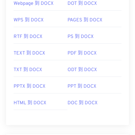
https://www.adobe.com/creativecloud/file-
Webpage 到 DOCX
DOT 到 DOCX
types/image/raster/tiff-file.html
WPS 到 DOCX
PAGES 到 DOCX
https://www.file-extensions.org/tiff-file-extension
RTF 到 DOCX
PS 到 DOCX
TEXT 到 DOCX
PDF 到 DOCX
TXT 到 DOCX
ODT 到 DOCX
PPTX 到 DOCX
PPT 到 DOCX
HTML 到 DOCX
DOC 到 DOCX