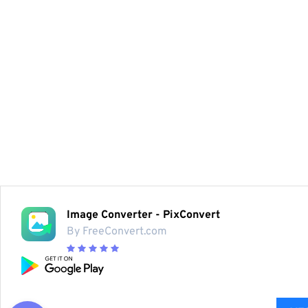
Image Converter - PixConvert
By FreeConvert.com