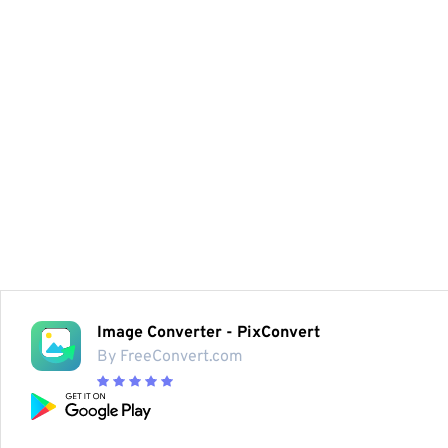
Image Converter - PixConvert
By FreeConvert.com