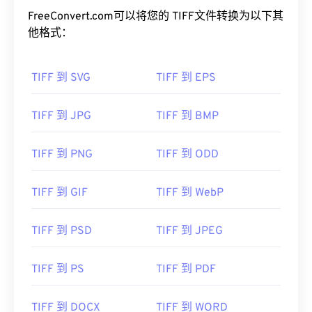
用作 JPEG、无损压缩图像文件、带图层的图像或页
面的
FreeConvert.com可以将您的 TIFF文件转换为以下其
容器
。
他格式：
如何打开 TIFF 文件？
TIFF 到 SVG
TIFF 到 EPS
打开 TIFF 文件最常用的程序是 Windows 版
Photo
Viewer
和 macOS 版
Apple Preview
。您可以使用一
款名为
XnView MP 的
免费独立程序。如果您在打开
TIFF 到 JPG
TIFF 到 BMP
TIFF 文件时遇到问题，也可以使用我们的
TIFF 转
JPG
转换器。
TIFF 到 PNG
TIFF 到 ODD
TIFF 到 GIF
TIFF 到 WebP
其他程序（例如
ColorStrokes
、GNU 图像处理程序 (
GIMP
)、Adobe
Photoshop
和
ACDSee）
也可用于打
开和处理 TIFF 文件。
TIFF 到 PSD
TIFF 到 JPEG
TIFF 到 PS
TIFF 到 PDF
开发者：
Aldus Corporation
，现为 Adob​​e Inc.
首次发行：
1986年
TIFF 到 DOCX
TIFF 到 WORD