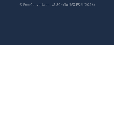
Deutsch
© FreeConvert.com
v2.30
保留所有权利 (2026)
Español
Français
Português
Italiano
Dutch
日本語
简体中文
繁體中文
한국어
Svenska