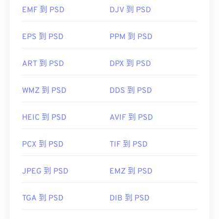
的免费替代品。
EMF 到 PSD
DJV 到 PSD
开发者：
Aldus Corporation
，现为 Adob​​e Inc.
EPS 到 PSD
PPM 到 PSD
由于 PSD 文件较大，不易于传输、存储或共享。为
首次发行：
1986年
了解决这个问题，PSD 通常会被转换为可以压缩数
有用的链接：
据的文件格式。最常见的是转换
为 JPEG 格式
（提供
ART 到 PSD
DPX 到 PSD
https://www.adobe.com/creativecloud/file-
有损压缩
）或
PNG
格式（提供
无损压缩）
。
types/image/raster/tiff-file.html
WMZ 到 PSD
DDS 到 PSD
https://www.file-extensions.org/tiff-file-extension
开发者：
Adobe Inc.
HEIC 到 PSD
AVIF 到 PSD
首次发布：
1990年2月19日
有用的链接：
PCX 到 PSD
TIF 到 PSD
https://www.lifewire.com/psd-file-2622194
JPEG 到 PSD
EMZ 到 PSD
TGA 到 PSD
DIB 到 PSD