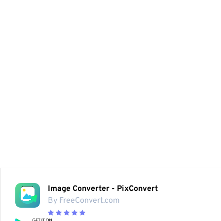
Image Converter - PixConvert
By FreeConvert.com