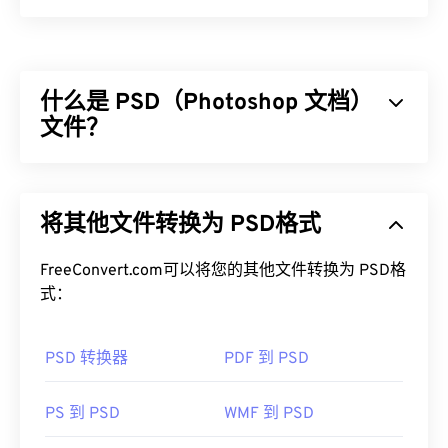
标记图像文件格式 (TIFF)，也称为 TIF，是最常见的
图像文件格式之一。TIFF 文件最常用于数字广告和
桌面出版。TIFF 的位图和光栅结构使其能够灵活地
什么是 PSD（Photoshop 文档）
用作 JPEG、无损压缩图像文件、带图层的图像或页
面的
文件？
容器
。
如何打开 TIFF 文件？
Photoshop 文档 (PSD) 是
Adob​​e Photoshop 的默认
文件类型，Adobe Photoshop
是一款功能强大且复
打开 TIFF 文件最常用的程序是 Windows 版
Photo
将其他文件转换为 PSD格式
杂的图形设计程序。PSD 可以将图像及其对应的图
Viewer
和 macOS 版
Apple Preview
。您可以使用一
层、
矢量路径
、对象、滤镜等复杂数组存储在一个文
款名为
XnView MP 的
免费独立程序。如果您在打开
件中！PSD 允许用户对图像或图形设计的各个组件
FreeConvert.com可以将您的其他文件转换为 PSD格
TIFF 文件时遇到问题，也可以使用我们的
TIFF 转
进行精细编辑，同时以可访问的格式保留文件信息。
式：
JPG
转换器。
PSD 的一个缺点是文件较大且不便于处理。
PSD 转换器
PDF 到 PSD
如何打开 PSD 文件？
其他程序（例如
ColorStrokes
、GNU 图像处理程序 (
GIMP
)、Adobe
Photoshop
和
ACDSee）
也可用于打
Adobe Photoshop 是打开 PSD 文件最常用的程序。
PS 到 PSD
WMF 到 PSD
开和处理 TIFF 文件。
GNU 图像处理程序（也称为
GIMP
）是 Adob​​e 产品