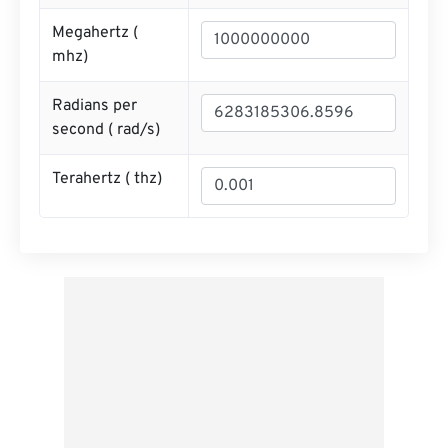
Megahertz (
mhz
)
Radians per
second (
rad/s
)
Terahertz (
thz
)