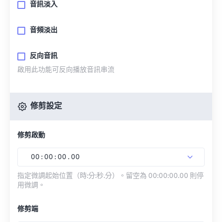
音訊淡入
音頻淡出
反向音訊
啟用此功能可反向播放音訊串流
修剪設定
修剪啟動
00
:
00
:
00
.
00
指定微調起始位置（時:分:秒.分）。留空為 00:00:00.00 則停
用微調。
修剪端