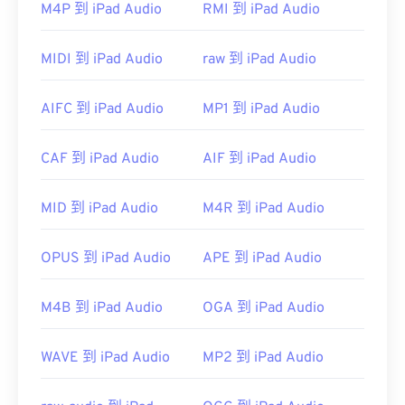
M4P 到 iPad Audio
RMI 到 iPad Audio
包括 iTunes、QuickTime 和…
href="https://support.microsoft.com/en-
gb/windows/windows-media-player-d10303a5-
MIDI 到 iPad Audio
raw 到 iPad Audio
896c-2ce2-53d4-5bd5b9fd88bank"Windowsa"對
於蘋果用戶，iTunes 是開啟 M4A 檔案的預設程式。
AIFC 到 iPad Audio
MP1 到 iPad Audio
對於 Windows 用戶，預設程式是 Windows Media
Player。使用者也可以透過選取檔案並按空白鍵來預
CAF 到 iPad Audio
AIF 到 iPad Audio
覽 M4A 檔案。
MID 到 iPad Audio
M4R 到 iPad Audio
此外，M4A 檔案可在
VLC 媒體播放器
、
VLC
Premiere Pro
、
、
Winamp
以及許多其他程式中開
OPUS 到 iPad Audio
APE 到 iPad Audio
啟。
M4B 到 iPad Audio
OGA 到 iPad Audio
開發者：
ISO
/
IEC
、
初始發布：
2001
WAVE 到 iPad Audio
MP2 到 iPad Audio
實用連結：
https://en.wikipedia.org/wiki/MPEG-4_Part_14