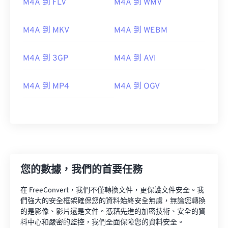
M4A 到 FLV
M4A 到 WMV
M4A 到 MKV
M4A 到 WEBM
M4A 到 3GP
M4A 到 AVI
M4A 到 MP4
M4A 到 OGV
00
00
00
00
00
00
00
00
您的數據，我們的首要任務
在 FreeConvert，我們不僅轉換文件，更保護文件安全。我
00
00
00
00
00
00
00
00
們強大的安全框架確保您的資料始終安全無虞，無論您轉換
01
01
01
01
01
01
01
01
的是影像、影片還是文件。憑藉先進的加密技術、安全的資
料中心和嚴密的監控，我們全面保障您的資料安全。
02
02
02
02
02
02
02
02