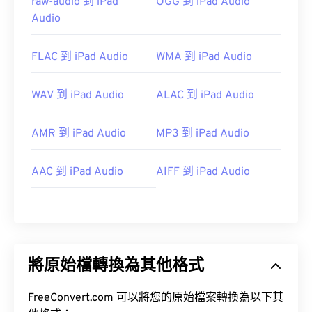
raw-audio 到 iPad
OGG 到 iPad Audio
https://www.loc.gov/preservation/digital/formats/fdd/
Audio
FLAC 到 iPad Audio
WMA 到 iPad Audio
WAV 到 iPad Audio
ALAC 到 iPad Audio
AMR 到 iPad Audio
MP3 到 iPad Audio
AAC 到 iPad Audio
AIFF 到 iPad Audio
將原始檔轉換為其他格式
FreeConvert.com 可以將您的原始檔案轉換為以下其