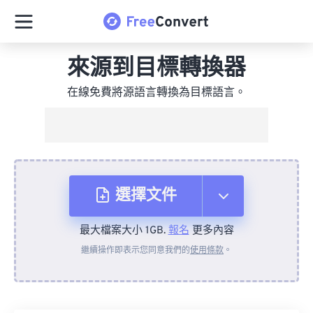
來源到目標轉換器
在線免費將源語言轉換為目標語言。
選擇文件
最大檔案大小 1GB.
報名
更多內容
來自裝置
繼續操作即表示您同意我們的
使用條款
。
來自 Dropbox