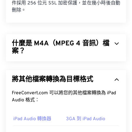
件採用 256 位元 SSL 加密保護，並在幾小時後自動
刪除。
什麼是 M4A（MPEG 4 音訊）檔
案？
MPEG 4 音訊 (M4A) 使用兩種編碼器-解碼器演算法
之一來壓縮和編碼音訊檔案：
高級音訊編碼 (AAC)
將其他檔案轉換為目標格式
或
AppleALA 無損解碼器。
M4A 檔案體積較小，同時音質也優於與其最相似的
FreeConvert.com 可以將您的其他檔案轉換為 iPad
MP3 檔案（請參閱《音訊編碼格式比較》）。
Audio 格式：
如何開啟 M4A 檔案？
iPad Audio 轉換器
3GA 到 iPad Audio
大多數常用的音訊播放程式都可以開啟 M4A 文件，