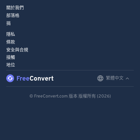
68
68
關於我們
69
69
部落格
70
70
捐
71
71
隱私
72
72
條款
安全與合規
73
73
接觸
74
74
地位
75
75
繁體中文
English
76
76
Deutsch
77
77
© FreeConvert.com 版本 版權所有 (2026)
Español
78
78
79
79
Français
80
80
Português
81
81