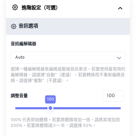
進階設定（可選）
來自 Google 雲端硬碟
音訊選項
來自 OneDrive
音訊編解碼器
來自網址
Auto
選擇一種編解碼器來編碼或壓縮音訊串流。若要使用最常用的
編解碼器，請選擇“自動”（建議）。若要轉換而不重新編碼音
頻，請選擇“複製”（不建議）。
調整音量
100
100% 代表原始體積。若要將體積增加一倍，請將其增加到
200%。若要將體積減少一半，請選擇 50%。