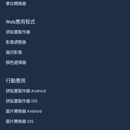
55
55
55
55
55
55
單位轉換器
56
56
56
56
56
56
57
57
57
57
57
57
Web應用程式
58
58
58
58
58
58
拼貼畫製作器
59
59
59
59
59
59
影像調整器
60
60
裁切影像
61
61
顏色選擇器
62
62
63
63
行動應用
64
64
拼貼畫製作器 Android
65
65
拼貼畫製作器 iOS
66
66
圖片轉換器 Android
67
67
圖片轉換器 iOS