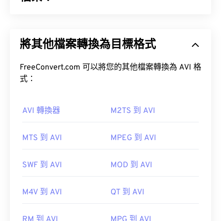
MP3 檔案（請參閱《音訊編碼格式比較》）。
音訊視訊交錯格式 (AVI) 是微軟開發的一種多媒體容
器格式。 AVI 是資源交換文件格式 (RIFF) 的衍生格
如何開啟 M4A 檔案？
將其他檔案轉換為目標格式
式。借助第三方程序，AVI 可以支援章節、字幕、選
單、串流媒體、附件和 3D 容器。
大多數常用的音訊播放程式都可以開啟 M4A 文件，
FreeConvert.com 可以將您的其他檔案轉換為 AVI 格
包括 iTunes、QuickTime 和…
式：
href="https://support.microsoft.com/en-
gb/windows/windows-media-player-d10303a5-
如何開啟 AVI 檔案？
896c-2ce2-53d4-5bd5b9fd88bank"Windowsa"對
AVI 轉換器
M2TS 到 AVI
於蘋果用戶，iTunes 是開啟 M4A 檔案的預設程式。
微軟提供了一個可下載的免費
AVI 檢視器
。
對於 Windows 用戶，預設程式是 Windows Media
MTS 到 AVI
MPEG 到 AVI
Player。使用者也可以透過選取檔案並按空白鍵來預
AVI
覽 M4A 檔案。
SWF 到 AVI
MOD 到 AVI
VLC 媒體播放器
此外，M4A 檔案可在
VLC 媒體播放器
、
VLC
M4V 到 AVI
QT 到 AVI
Premiere Pro
、
、
Winamp
以及許多其他程式中開
開發者：
微軟
啟。
RM 到 AVI
MPG 到 AVI