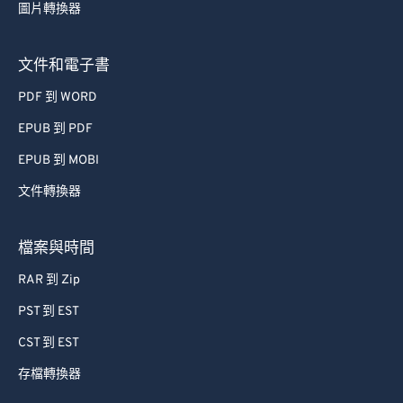
67
67
圖片轉換器
68
68
69
69
文件和電子書
70
70
PDF 到 WORD
71
71
EPUB 到 PDF
72
72
EPUB 到 MOBI
73
73
文件轉換器
74
74
75
75
檔案與時間
76
76
RAR 到 Zip
77
77
PST 到 EST
78
78
CST 到 EST
79
79
存檔轉換器
80
80