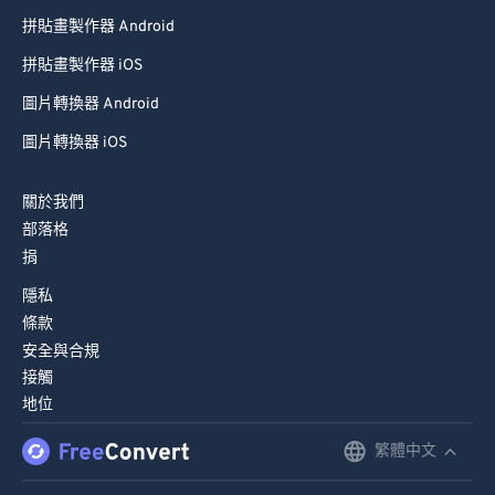
94
94
拼貼畫製作器 Android
95
95
拼貼畫製作器 iOS
96
96
圖片轉換器 Android
97
97
圖片轉換器 iOS
98
98
關於我們
99
99
部落格
捐
隱私
條款
安全與合規
接觸
地位
繁體中文
English