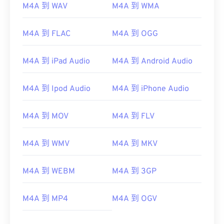
M4A 到 WAV
M4A 到 WMA
02
02
02
02
02
02
02
02
03
03
03
03
03
03
03
03
M4A 到 FLAC
M4A 到 OGG
04
04
04
04
04
04
04
04
M4A 到 iPad Audio
M4A 到 Android Audio
05
05
05
05
05
05
05
05
06
06
06
06
06
06
06
06
M4A 到 Ipod Audio
M4A 到 iPhone Audio
07
07
07
07
07
07
07
07
M4A 到 MOV
M4A 到 FLV
08
08
08
08
08
08
08
08
09
09
09
09
09
09
09
09
M4A 到 WMV
M4A 到 MKV
10
10
10
10
10
10
10
10
11
11
11
11
11
11
11
11
M4A 到 WEBM
M4A 到 3GP
12
12
12
12
12
12
12
12
M4A 到 MP4
M4A 到 OGV
13
13
13
13
13
13
13
13
14
14
14
14
14
14
14
14