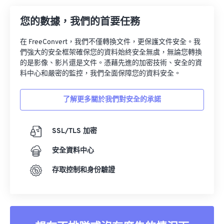
28
28
28
28
28
28
您的數據，我們的首要任務
29
29
29
29
29
29
在 FreeConvert，我們不僅轉換文件，更保護文件安全。我
30
30
30
30
30
30
們強大的安全框架確保您的資料始終安全無虞，無論您轉換
31
31
31
31
31
31
的是影像、影片還是文件。憑藉先進的加密技術、安全的資
料中心和嚴密的監控，我們全面保障您的資料安全。
32
32
32
32
32
32
33
33
33
33
33
33
了解更多關於我們對安全的承諾
34
34
34
34
34
34
35
35
35
35
35
35
SSL/TLS 加密
36
36
36
36
36
36
安全資料中心
37
37
37
37
37
37
存取控制和身份驗證
38
38
38
38
38
38
39
39
39
39
39
39
40
40
40
40
40
40