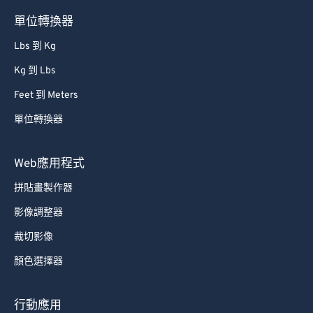
81
81
單位轉換器
82
82
Lbs 到 Kg
83
83
Kg 到 Lbs
84
84
Feet 到 Meters
85
85
單位轉換器
86
86
87
87
Web應用程式
88
88
拼貼畫製作器
89
89
影像調整器
90
90
裁切影像
91
91
顏色選擇器
92
92
93
93
行動應用