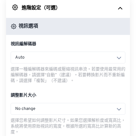
進階設定（可選）
來自 Google 雲端硬碟
視訊選項
來自 OneDrive
視訊編解碼器
來自網址
Auto
選擇一種編解碼器來編碼或壓縮視訊串流。若要使用最常用的
編解碼器，請選擇“自動”（建議）。若要轉換影片而不重新編
碼，請選擇「複製」（不建議）。
調整影片大小
No change
選擇您希望如何調整影片尺寸。如果您選擇解析度或寬高比，
系統將使用原始視訊的寬度，根據所選的寬高比計算新的高
度。