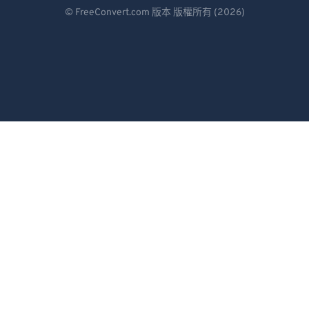
Deutsch
© FreeConvert.com 版本 版權所有 (2026)
Español
Français
Português
Italiano
Dutch
日本語
简体中文
繁體中文
한국어
Svenska