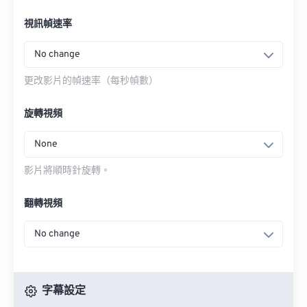
視訊幀速率
No change
更改影片的幀速率（每秒幀數）
旋轉視頻
None
影片將順時針旋轉。
翻轉視頻
No change
字幕設定