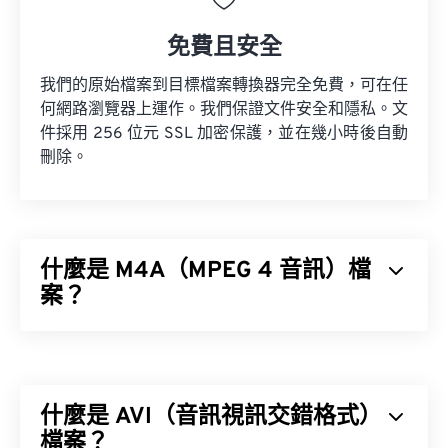
免費且安全
我們的原始檔案到目標檔案轉換器完全免費，可在任
何網路瀏覽器上運作。我們保證文件安全和隱私。文
件採用 256 位元 SSL 加密保護，並在幾小時後自動
刪除。
什麼是 M4A（MPEG 4 音訊）檔
案？
MPEG 4 音訊 (M4A) 使用兩種編碼器-解碼器演算法
之一來壓縮和編碼音訊檔案：
高級音訊編碼 (AAC)
或
AppleALA 無損解碼器。
什麼是 AVI（音訊視訊交錯格式）
M4A 檔案體積較小，同時音質也優於與其最相似的
檔案？