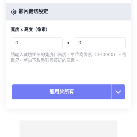
影片裁切設定
寬度 x 高度（像素）
x
請輸入裁切矩形的寬度和高度，單位為像素（0-10000）。奇
數尺寸將向下取整到最接近的偶數。
適用於所有
重置所有選項
應用預設
另存為預設