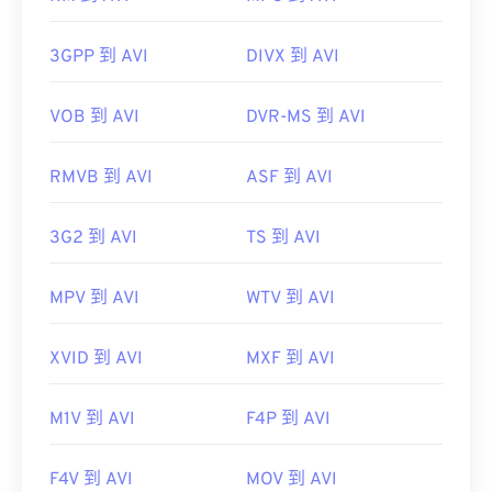
初始發布：
1992
實用連結：
開發者：
ISO
/
IEC
、
初始發布：
2001
3GPP 到 AVI
DIVX 到 AVI
https://en.wikipedia.org/wiki/Audio_Video_Interleave
實用連結：
VOB 到 AVI
DVR-MS 到 AVI
https://tools.ietf.org/html/rfc2361
https://en.wikipedia.org/wiki/MPEG-4_Part_14
https://www.loc.gov/preservation/digital/formats/fdd/
RMVB 到 AVI
ASF 到 AVI
3G2 到 AVI
TS 到 AVI
MPV 到 AVI
WTV 到 AVI
XVID 到 AVI
MXF 到 AVI
M1V 到 AVI
F4P 到 AVI
F4V 到 AVI
MOV 到 AVI