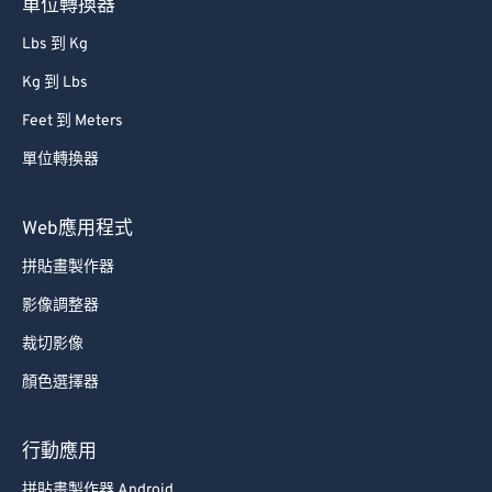
單位轉換器
81
81
Lbs 到 Kg
82
82
Kg 到 Lbs
83
83
Feet 到 Meters
84
84
單位轉換器
85
85
86
86
Web應用程式
87
87
拼貼畫製作器
88
88
影像調整器
89
89
裁切影像
90
90
顏色選擇器
91
91
92
92
行動應用
93
93
拼貼畫製作器 Android