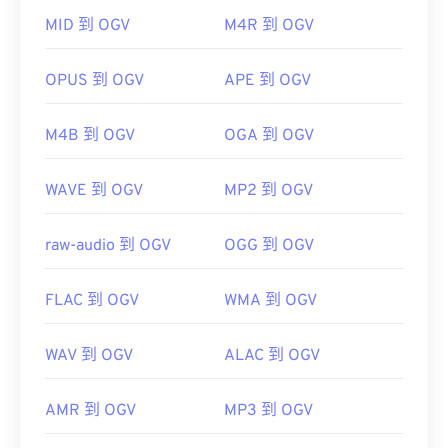
MID 到 OGV
M4R 到 OGV
OGV 可以在
Windows Media Player
Windows Media
開發者：
ISO
/
IEC
、
初始發布：
2001
Player
實用連結：
href="https://www.xiph.org/dshow/">DirectShow
OPUS 到 OGV
APE 到 OGV
過濾器。另一方面，如果播放器不是基於
https://en.wikipedia.org/wiki/MPEG-4_Part_14
DirectShow 的，則無需此過濾器。
M4B 到 OGV
OGA 到 OGV
https://www.loc.gov/preservation/digital/formats/fdd/
WAVE 到 OGV
MP2 到 OGV
開發者：
Xiph.Org 基金會
初始版本：
2017
raw-audio 到 OGV
OGG 到 OGV
實用連結：
https://en.wikipedia.org/wiki/Ogg
FLAC 到 OGV
WMA 到 OGV
https://www.xiph.org/
WAV 到 OGV
ALAC 到 OGV
AMR 到 OGV
MP3 到 OGV