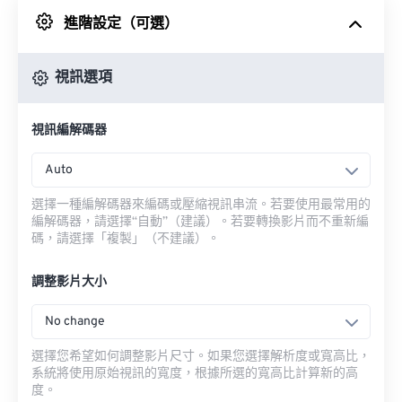
進階設定（可選）
來自 Google 雲端硬碟
視訊選項
來自 OneDrive
視訊編解碼器
來自網址
Auto
選擇一種編解碼器來編碼或壓縮視訊串流。若要使用最常用的
編解碼器，請選擇“自動”（建議）。若要轉換影片而不重新編
碼，請選擇「複製」（不建議）。
調整影片大小
No change
選擇您希望如何調整影片尺寸。如果您選擇解析度或寬高比，
系統將使用原始視訊的寬度，根據所選的寬高比計算新的高
度。