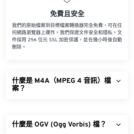
免費且安全
我們的原始檔案到目標檔案轉換器完全免費，可在任
何網路瀏覽器上運作。我們保證文件安全和隱私。文
件採用 256 位元 SSL 加密保護，並在幾小時後自動
刪除。
什麼是 M4A（MPEG 4 音訊）檔
案？
MPEG 4 音訊 (M4A) 使用兩種編碼器-解碼器演算法
之一來壓縮和編碼音訊檔案：
高級音訊編碼 (AAC)
或
AppleALA 無損解碼器。
什麼是 OGV (Ogg Vorbis) 檔？
M4A 檔案體積較小，同時音質也優於與其最相似的