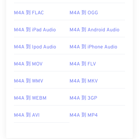
02
02
02
02
02
02
02
02
M4A 到 FLAC
M4A 到 OGG
03
03
03
03
03
03
03
03
04
04
04
04
04
04
04
04
M4A 到 iPad Audio
M4A 到 Android Audio
05
05
05
05
05
05
05
05
06
06
06
06
06
06
06
06
M4A 到 Ipod Audio
M4A 到 iPhone Audio
07
07
07
07
07
07
07
07
M4A 到 MOV
M4A 到 FLV
08
08
08
08
08
08
08
08
09
09
09
09
09
09
09
09
M4A 到 WMV
M4A 到 MKV
10
10
10
10
10
10
10
10
M4A 到 WEBM
M4A 到 3GP
11
11
11
11
11
11
11
11
12
12
12
12
12
12
12
12
M4A 到 AVI
M4A 到 MP4
13
13
13
13
13
13
13
13
14
14
14
14
14
14
14
14