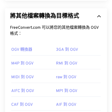
MP3 檔案（請參閱《音訊編碼格式比較》）。
Ogg Vorbis (OGV) 是一種免費、開源、未申請專利的
多媒體容器格式和編解碼器。它是 Ogg 格式和編解
將其他檔案轉換為目標格式
碼器家族的一部分，由非營利組織
Xiph.Org 基金會
如何開啟 M4A 檔案？
開發，旨在與
已獲專利的編解碼器
競爭。 OGV 可
時
分複用 (TDM)
FreeConvert.com 可以將您的其他檔案轉換為 OGV
音訊、視訊、文字（字幕）和元資
大多數常用的音訊播放程式都可以開啟 M4A 文件，
料。
格式：
包括 iTunes、QuickTime 和…
href="https://support.microsoft.com/en-
gb/windows/windows-media-player-d10303a5-
OGV 轉換器
3GA 到 OGV
896c-2ce2-53d4-5bd5b9fd88bank"Windowsa"對
於蘋果用戶，iTunes 是開啟 M4A 檔案的預設程式。
M4P 到 OGV
RMI 到 OGV
對於 Windows 用戶，預設程式是 Windows Media
Player。使用者也可以透過選取檔案並按空白鍵來預
如何開啟 OGV 檔案？
覽 M4A 檔案。
MIDI 到 OGV
raw 到 OGV
VLC 媒體播放器
是開啟 OGV 檔案的最佳選擇。
AIFC 到 OGV
MP1 到 OGV
此外，M4A 檔案可在
VLC 媒體播放器
、
VLC
Premiere Pro
、
、
Winamp
以及許多其他程式中開
Winamp
Elmedia
CAF 到 OGV
AIF 到 OGV
啟。