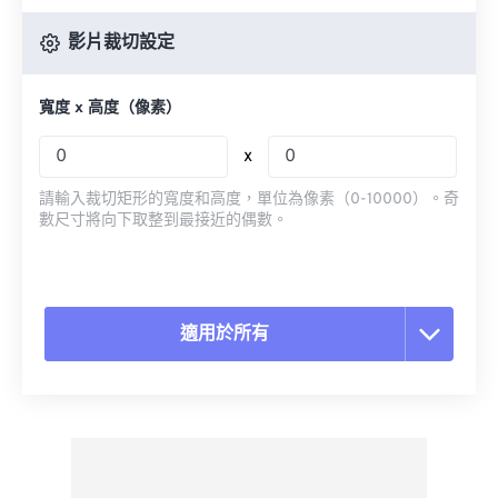
影片裁切設定
寬度 x 高度（像素）
x
請輸入裁切矩形的寬度和高度，單位為像素（0-10000）。奇
數尺寸將向下取整到最接近的偶數。
適用於所有
重置所有選項
應用預設
另存為預設