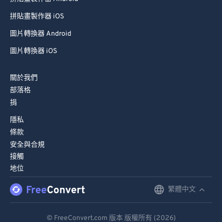
94
94
拼貼畫製作器 iOS
95
95
圖片轉換器 Android
96
96
圖片轉換器 iOS
97
97
98
98
關於我們
99
99
部落格
捐
隱私
條款
安全與合規
接觸
地位
繁體中文
English
Deutsch
© FreeConvert.com 版本 版權所有 (2026)