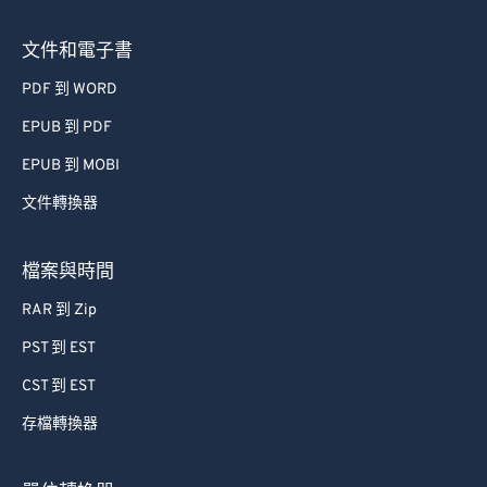
68
68
文件和電子書
69
69
PDF 到 WORD
70
70
EPUB 到 PDF
71
71
72
72
EPUB 到 MOBI
73
73
文件轉換器
74
74
檔案與時間
75
75
RAR 到 Zip
76
76
PST 到 EST
77
77
CST 到 EST
78
78
79
79
存檔轉換器
80
80