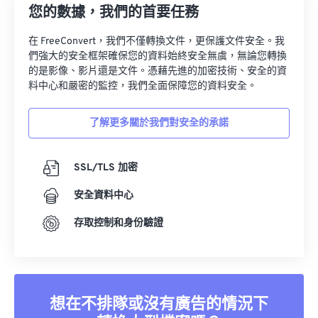
28
28
28
28
28
28
您的數據，我們的首要任務
29
29
29
29
29
29
在 FreeConvert，我們不僅轉換文件，更保護文件安全。我
30
30
30
30
30
30
們強大的安全框架確保您的資料始終安全無虞，無論您轉換
的是影像、影片還是文件。憑藉先進的加密技術、安全的資
31
31
31
31
31
31
料中心和嚴密的監控，我們全面保障您的資料安全。
32
32
32
32
32
32
33
33
33
33
33
33
了解更多關於我們對安全的承諾
34
34
34
34
34
34
SSL/TLS 加密
35
35
35
35
35
35
36
36
36
36
36
36
安全資料中心
37
37
37
37
37
37
存取控制和身份驗證
38
38
38
38
38
38
39
39
39
39
39
39
40
40
40
40
40
40
想在不排隊或沒有廣告的情況下
41
41
41
41
41
41