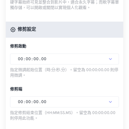
硬字幕始終可見並整合到影片中，適合永久字幕；而軟字幕單
獨存儲，可以開啟或關閉以實現個人化觀看。
修剪設定
修剪啟動
00
:
00
:
00
.
00
指定微調起始位置（時:分:秒.分）。留空為 00:00:00.00 則停
用微調。
修剪端
00
:
00
:
00
.
00
指定修剪結束位置（HH:MM:SS.MS）。留空為 00:00:00.00
則停用此功能。